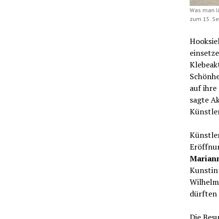
Was man lie
zum 15. Se
Hooksiel
einsetz
Klebeakt
Schönhe
auf ihre
sagte Ak
Künstler
Künstle
Eröffnun
Mariann
Kunstint
Wilhelm
dürften
Die Bes