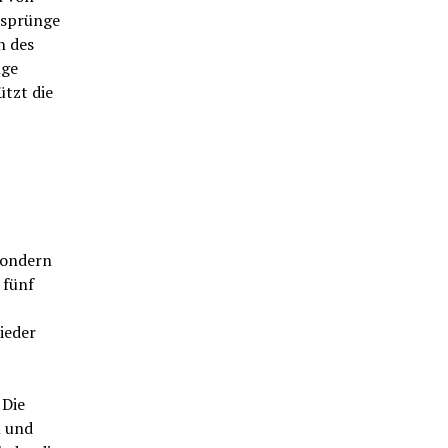
rsprünge
n des
nge
tzt die
 sondern
 fünf
ieder
 Die
n und