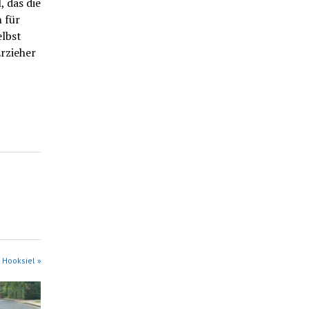
 das die
 für
elbst
rzieher
 Hooksiel »