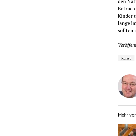
den Nat
Betracht
Kinder u
lange im
sollten 
Veröffent
Kunst
Mehr vo