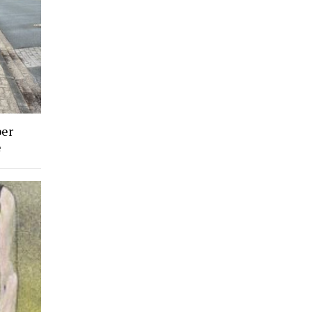
ber
e