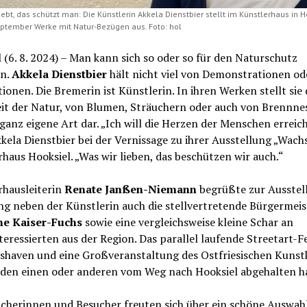
bt, das schützt man: Die Künstlerin Akkela Dienstbier stellt im Künstlerhaus in H
ptember Werke mit Natur-Bezügen aus. Foto: hol
 (6. 8. 2024) – Man kann sich so oder so für den Naturschutz
en.
Akkela Dienstbier
hält nicht viel von Demonstrationen od
ionen. Die Bremerin ist Künstlerin. In ihren Werken stellt sie 
it der Natur, von Blumen, Sträuchern oder auch von Brennne
 ganz eigene Art dar. „Ich will die Herzen der Menschen erreic
kela Dienstbier bei der Vernissage zu ihrer Ausstellung „Wach
haus Hooksiel. „Was wir lieben, das beschützen wir auch.“
rhausleiterin
Renate Janßen-Niemann
begrüßte zur Ausstel
g neben der Künstlerin auch die stellvertretende Bürgermeis
e Kaiser-Fuchs
sowie eine vergleichsweise kleine Schar an
eressierten aus der Region. Das parallel laufende Streetart-Fe
shaven und eine Großveranstaltung des Ostfriesischen Kunstk
 den einen oder anderen vom Weg nach Hooksiel abgehalten h
ucherinnen und Besucher freuten sich über ein schöne Auswah