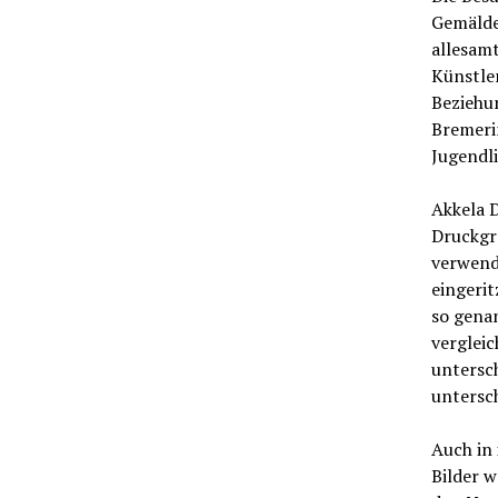
Gemälde
allesamt
Künstler
Beziehu
Bremeri
Jugendli
Akkela D
Druckgra
verwende
eingerit
so genan
vergleic
untersch
untersc
Auch in 
Bilder 