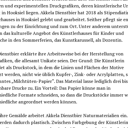
n und experimentellen Druckgrafiken, deren künstlerische U
 in Hooksiel liegen. Akkela Dienstbier hat 2018 als Stipendiati
hauses in Hooksiel gelebt und gearbeitet. Seither pflegt sie e
ngen zu der Einrichtung und zum Ort. Unter anderem unterstü
n das kulturelle Angebot des Künstlerhauses für Kinder und
che in den Sommerferien, das Kunstkarussell, als Dozentin.
ienstbier erklärte ihre Arbeitsweise bei der Herstellung von
fiken, die allesamt Unikate seien. Der Grund: Die Künstlerin
t als Druckstock, in dem die Linien und Flächen der Motive
zt werden, nicht wie üblich Kupfer-, Zink- oder Acrylplatten,
ntes „Milchtüten-Papier“. Das Material lasse lediglich drei bis
hbare Drucke zu. Ein Vorteil: Das Papier könne man in
iedliche Formate schneiden, so dass die Druckstöcke immer w
hiedliche angeordnet werden können.
ihre Gemälde arbeitet Akkela Dienstbier Naturmaterialien ein.
werden dadurch plastisch. Zwischen Farbgebung der Künstleri