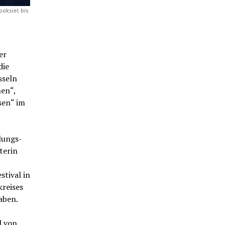
ooksiel bis
er
die
sseln
hen“,
sen“ im
lungs-
terin
stival in
reises
aben.
l von