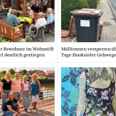
er Bewohner im Wohnstift
Mülltonnen versperren ü
l deutlich gestiegen
Tage Hooksieler Gehweg