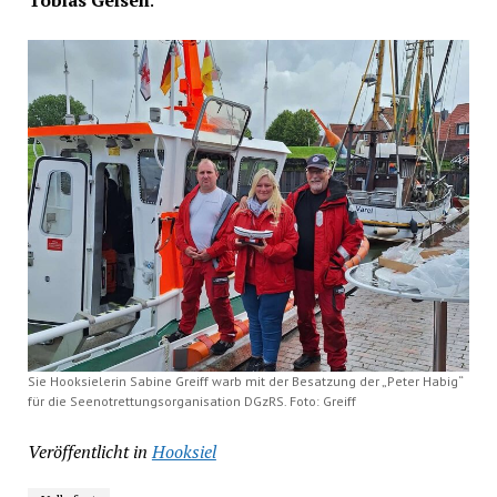
Tobias Geisen
.
Sie Hooksielerin Sabine Greiff warb mit der Besatzung der „Peter Habig“
für die Seenotrettungsorganisation DGzRS. Foto: Greiff
Veröffentlicht in
Hooksiel