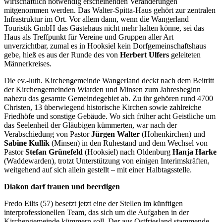
wirtschaftlich notwendig erscheinenden Veränderungen
mitgenommen werden. Das Walter-Spitta-Haus gehört zur zentralen
Infrastruktur im Ort. Vor allem dann, wenn die Wangerland
Touristik GmbH das Gästehaus nicht mehr halten könne, sei das
Haus als Treffpunkt für Vereine und Gruppen aller Art
unverzichtbar, zumal es in Hooksiel kein Dorfgemeinschaftshaus
gebe, hieß es aus der Runde des von
Herbert Ulfers
geleiteten
Männerkreises.
Die ev.-luth. Kirchengemeinde Wangerland deckt nach dem Beitritt
der Kirchengemeinden Wiarden und Minsen zum Jahresbeginn
nahezu das gesamte Gemeindegebiet ab. Zu ihr gehören rund 4700
Christen, 13 überwiegend historische Kirchen sowie zahlreiche
Friedhöfe und sonstige Gebäude. Wo sich früher acht Geistliche um
das Seelenheil der Gläubigen kümmerten, war nach der
Verabschiedung von Pastor
Jürgen Walter
(Hohenkirchen) und
Sabine Kullik
(Minsen) in den Ruhestand und dem Wechsel von
Pastor
Stefan Grünefeld
(Hooksiel) nach Oldenburg
Hanja Harke
(Waddewarden), trotzt Unterstützung von einigen Interimskräften,
weitgehend auf sich allein gestellt – mit einer Halbtagsstelle.
Diakon darf trauen und beerdigen
Fredo Eilts (57) besetzt jetzt eine der Stellen im künftigen
interprofessionellen Team, das sich um die Aufgaben in der
Kirchengemeinde kümmern soll. Der aus Ostfriesland stammende