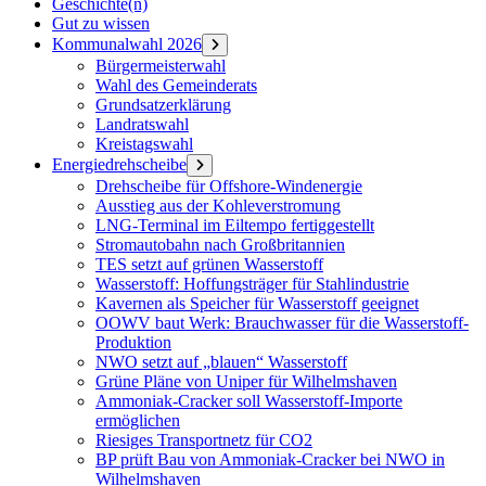
Geschichte(n)
Gut zu wissen
Kommunalwahl 2026
Menü
öffnen
Bürgermeisterwahl
Wahl des Gemeinderats
Grundsatzerklärung
Landratswahl
Kreistagswahl
Energiedrehscheibe
Menü
öffnen
Drehscheibe für Offshore-Windenergie
Ausstieg aus der Kohleverstromung
LNG-Terminal im Eiltempo fertiggestellt
Stromautobahn nach Großbritannien
TES setzt auf grünen Wasserstoff
Wasserstoff: Hoffungsträger für Stahlindustrie
Kavernen als Speicher für Wasserstoff geeignet
OOWV baut Werk: Brauchwasser für die Wasserstoff-
Produktion
NWO setzt auf „blauen“ Wasserstoff
Grüne Pläne von Uniper für Wilhelmshaven
Ammoniak-Cracker soll Wasserstoff-Importe
ermöglichen
Riesiges Transportnetz für CO2
BP prüft Bau von Ammoniak-Cracker bei NWO in
Wilhelmshaven