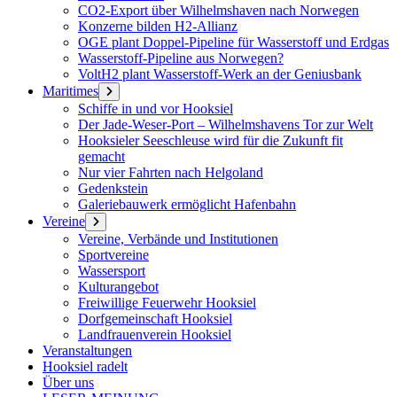
CO2-Export über Wilhelmshaven nach Norwegen
Konzerne bilden H2-Allianz
OGE plant Doppel-Pipeline für Wasserstoff und Erdgas
Wasserstoff-Pipeline aus Norwegen?
VoltH2 plant Wasserstoff-Werk an der Geniusbank
Maritimes
Menü
öffnen
Schiffe in und vor Hooksiel
Der Jade-Weser-Port – Wilhelmshavens Tor zur Welt
Hooksieler Seeschleuse wird für die Zukunft fit
gemacht
Nur vier Fahrten nach Helgoland
Gedenkstein
Galeriebauwerk ermöglicht Hafenbahn
Vereine
Menü
öffnen
Vereine, Verbände und Institutionen
Sportvereine
Wassersport
Kulturangebot
Freiwillige Feuerwehr Hooksiel
Dorfgemeinschaft Hooksiel
Landfrauenverein Hooksiel
Veranstaltungen
Hooksiel radelt
Über uns