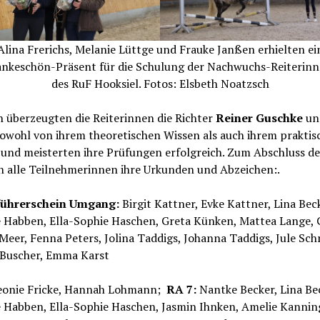
Alina Frerichs, Melanie Lüttge und Frauke Janßen erhielten ei
nkeschön-Präsent für die Schulung der Nachwuchs-Reiterin
des RuF Hooksiel. Fotos: Elsbeth Noatzsch
h überzeugten die Reiterinnen die Richter
Reiner Guschke
u
owohl von ihrem theoretischen Wissen als auch ihrem praktis
und meisterten ihre Prüfungen erfolgreich. Zum Abschluss de
n alle Teilnehmerinnen ihre Urkunden und Abzeichen:.
führerschein Umgang:
Birgit Kattner, Evke Kattner, Lina Bec
e Habben, Ella-Sophie Haschen, Greta Künken, Mattea Lange, 
Meer, Fenna Peters, Jolina Taddigs, Johanna Taddigs, Jule Sch
 Buscher, Emma Karst
eonie Fricke, Hannah Lohmann;
RA 7:
Nantke Becker, Lina Be
e Habben, Ella-Sophie Haschen, Jasmin Ihnken, Amelie Kannin