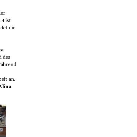
der
4 ist
det die
ka
d des
Während
eit an.
Alina