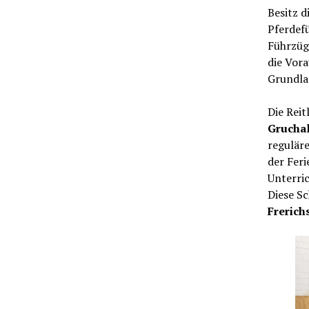
Besitz d
Pferdef
Führzüge
die Vora
Grundlag
Die Rei
Gruchal
regulär
der Fer
Unterric
Diese S
Frerich