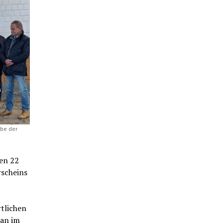
abe der
ben 22
rscheins
rtlichen
man im