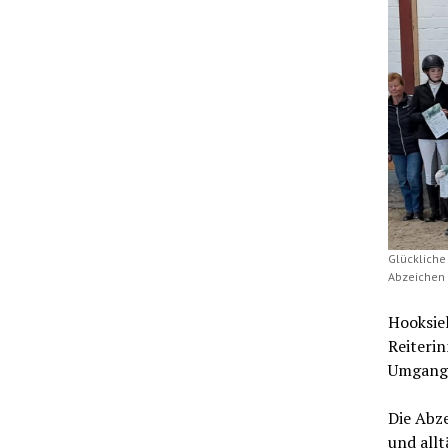
Glückliche
Abzeichen 
Hooksiel
Reiteri
Umgang“ 
Die Abze
und all