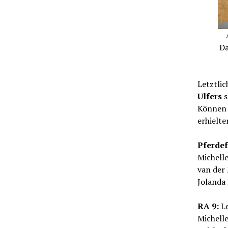
Da
Letztlic
Ulfers
s
Können 
erhielte
Pferde
Michell
van der 
Jolanda
RA 9:
L
Michell