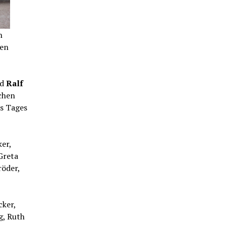
n
nen
nd
Ralf
chen
s Tages
ker,
Greta
röder,
cker,
g, Ruth