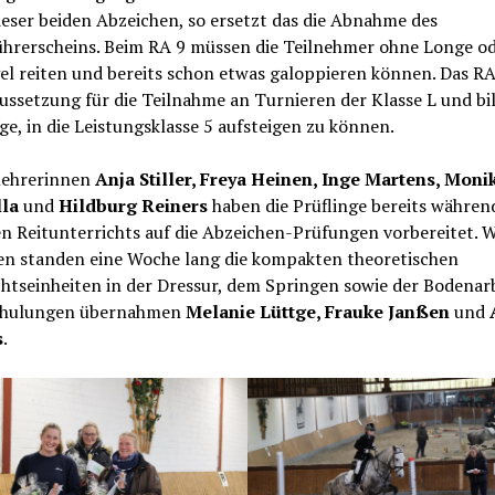
ieser beiden Abzeichen, so ersetzt das die Abnahme des
ührerscheins. Beim RA 9 müssen die Teilnehmer ohne Longe o
l reiten und bereits schon etwas galoppieren können. Das RA 
ussetzung für die Teilnahme an Turnieren der Klasse L und bil
e, in die Leistungsklasse 5 aufsteigen zu können.
tlehrerinnen
Anja Stiller, Freya Heinen, Inge Martens, Moni
la
und
Hildburg Reiners
haben die Prüflinge bereits währen
en Reitunterrichts auf die Abzeichen-Prüfungen vorbereitet. 
ien standen eine Woche lang die kompakten theoretischen
htseinheiten in der Dressur, dem Springen sowie der Bodenarb
chulungen übernahmen
Melanie Lüttge, Frauke Janßen
und
s
.