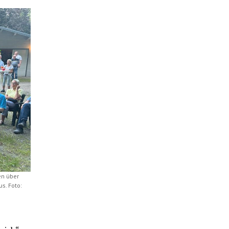
en über
s. Foto: