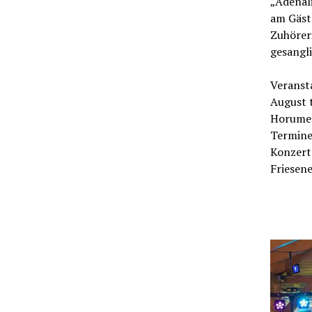
„Adenal
am Gäste
Zuhörer
gesangl
Veransta
August t
Horumers
Termine 
Konzerte
Friesen