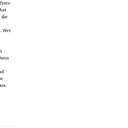
feste
hat
 die
t. Wer
h
 Dann
nd
n-
aus.