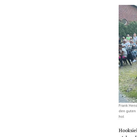
Frank Hens
den guten 
hol
Hooksiel