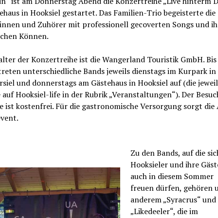
in“ ist am Donnerstag Abend die Konzertreihe „Live hinterm D
haus in Hooksiel gestartet. Das Familien-Trio begeisterte die
innen und Zuhörer mit professionell gecoverten Songs und i
ichen Können.
lter der Konzertreihe ist die Wangerland Touristik GmbH. Bis
reten unterschiedliche Bands jeweils dienstags im Kurpark in
iel und donnerstags am Gästehaus in Hooksiel auf (die jewei
auf Hooksiel-life in der Rubrik „Veranstaltungen“). Der Besuc
 ist kostenfrei. Für die gastronomische Versorgung sorgt die
event.
Zu den Bands, auf die sic
Hooksieler und ihre Gäst
auch in diesem Sommer
freuen dürfen, gehören 
anderem „Syracrus“ und
„Likedeeler“, die im