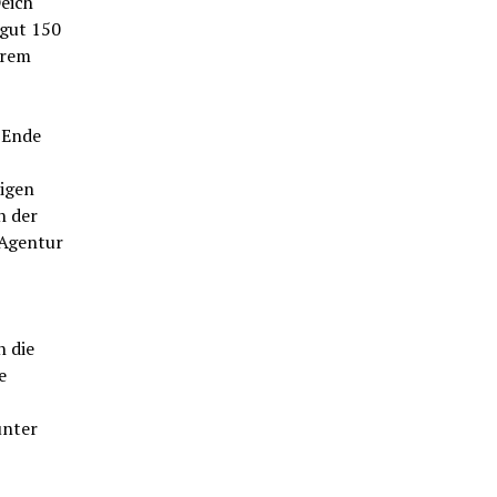
eich“
 gut 150
hrem
 Ende
ligen
h der
 Agentur
h die
e
unter