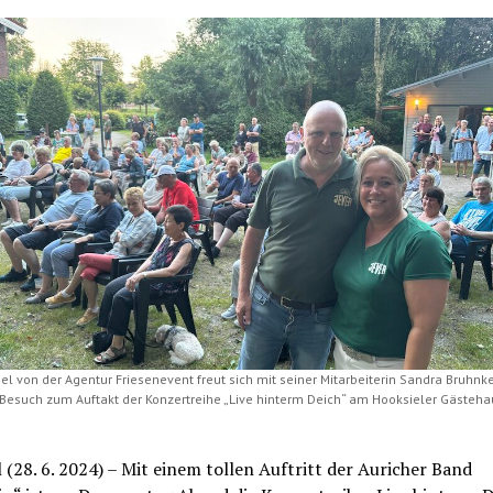
el von der Agentur Friesenevent freut sich mit seiner Mitarbeiterin Sandra Bruhnk
Besuch zum Auftakt der Konzertreihe „Live hinterm Deich“ am Hooksieler Gästehau
 (28. 6. 2024) – Mit einem tollen Auftritt der Auricher Band