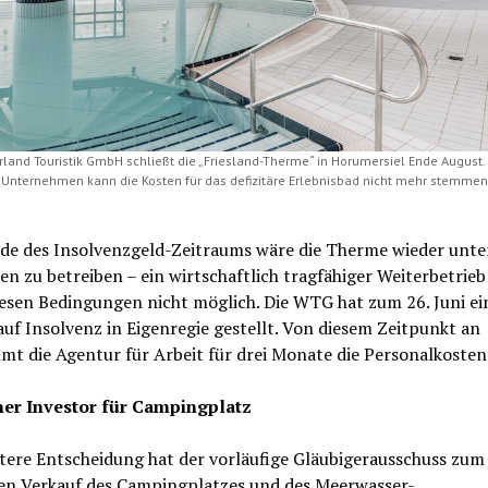
land Touristik GmbH schließt die „Friesland-Therme“ in Horumersiel Ende August.
 Unternehmen kann die Kosten für das defizitäre Erlebnisbad nicht mehr stemmen.
de des Insolvenzgeld-Zeitraums wäre die Therme wieder unte
en zu betreiben – ein wirtschaftlich tragfähiger Weiterbetrieb 
iesen Bedingungen nicht möglich. Die WTG hat zum 26. Juni ei
uf Insolvenz in Eigenregie gestellt. Von diesem Zeitpunkt an
mt die Agentur für Arbeit für drei Monate die Personalkosten
er Investor für Campingplatz
tere Entscheidung hat der vorläufige Gläubigerausschuss zum
en Verkauf des Campingplatzes und des Meerwasser-