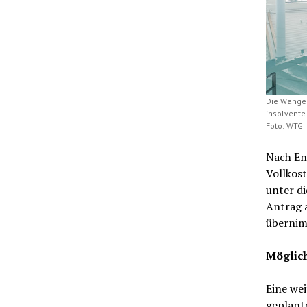
Die Wanger
insolvente
Foto: WTG
Nach En
Vollkost
unter d
Antrag a
übernim
Möglich
Eine wei
geplant