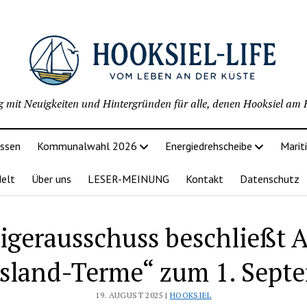
g mit Neuigkeiten und Hintergründen für alle, denen Hooksiel am H
issen
Kommunalwahl 2026
Energiedrehscheibe
Marit
delt
Über uns
LESER-MEINUNG
Kontakt
Datenschutz
igerausschuss beschließt A
esland-Terme“ zum 1. Sept
19. AUGUST 2025 |
HOOKSIEL