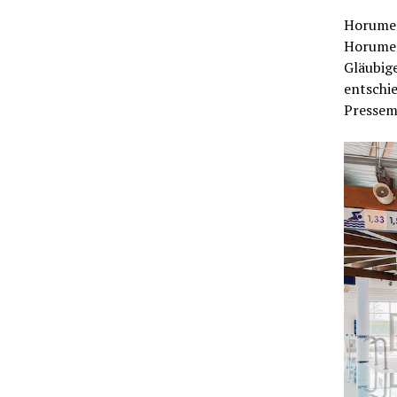
Horumers
Horumers
Gläubig
entschie
Pressemi