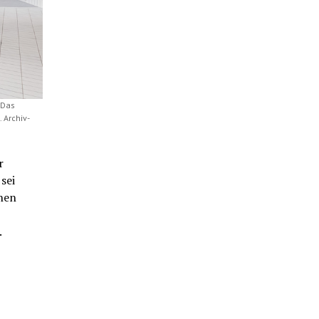
 Das
 Archiv-
r
sei
nen
.