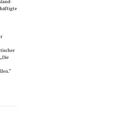
sland-
häftigte
ür
tischer
 „Die
llen.“