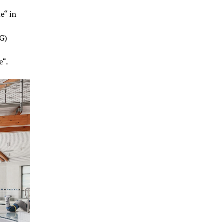
e“ in
G)
e“.