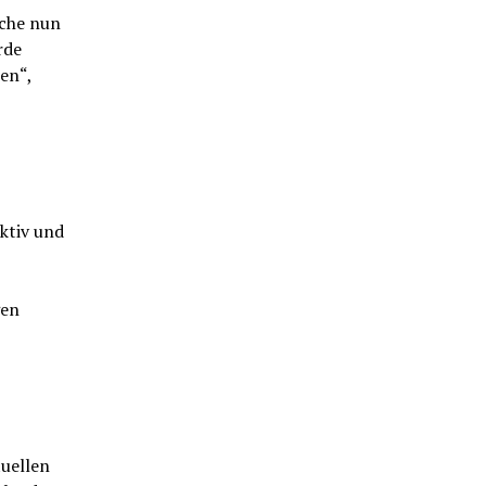
uche nun
rde
en“,
ktiv und
gen
tuellen