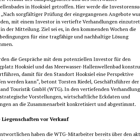
llenbades in Hooksiel getroffen. Hier werde die Investorens
. „Nach sorgfältiger Prüfung der eingegangenen Angebote wu
den, mit einem Investor in vertiefte Verhandlungen einzutret
 in der Mitteilung. Ziel sei es, in den kommenden Wochen die
edingungen für eine tragfähige und nachhaltige Lösung
immen.
rden die Gespräche mit dem potenziellen Investor für den
platz Hooksiel und das Meerwasser-Hallenwellenbad konstru
rtführen, damit für den Standort Hooksiel eine Perspektive
en werden kann“, betont Torsten Riedel, Geschäftsführer der
and Touristik GmbH (WTG). In den vertiefenden Verhandlun
trategische Vorstellungen, wirtschaftliche Eckdaten und
ngen an die Zusammenarbeit konkretisiert und abgestimmt.
 Liegenschaften vor Verkauf
antwortlichen haben die WTG-Mitarbeiter bereits über den ak