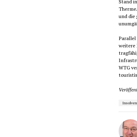
Stand in
Therme. 
und die 
unumgän
Parallel
weitere 
tragfähi
Infrastr
WTG verf
touristi
Veröffent
Insolve