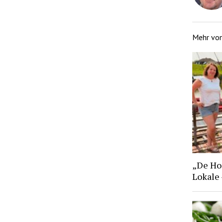
Mehr vo
„De Hoo
Lokale