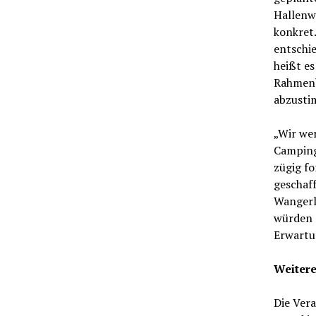
Hallenwe
konkret
entschie
heißt es
Rahmenb
abzust
„Wir we
Camping
zügig fo
geschaff
Wangerl
würden s
Erwartu
Weitere
Die Ver