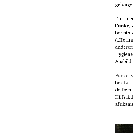
gelunge
Durch ei
Funke
,
bereits 
(„Hoffn
anderem
Hygienea
Ausbildu
Funke i
besitzt.
de Dema
Hilfsakt
afrikan