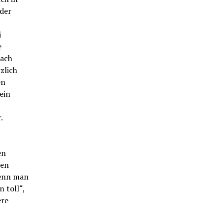
 der
i
e
nach
zlich
en
ein
.
en
den
Wenn man
n toll“,
ere