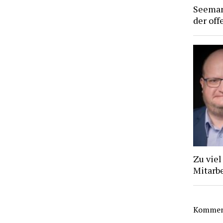
Seeman
der off
Zu viel
Mitarb
Komment