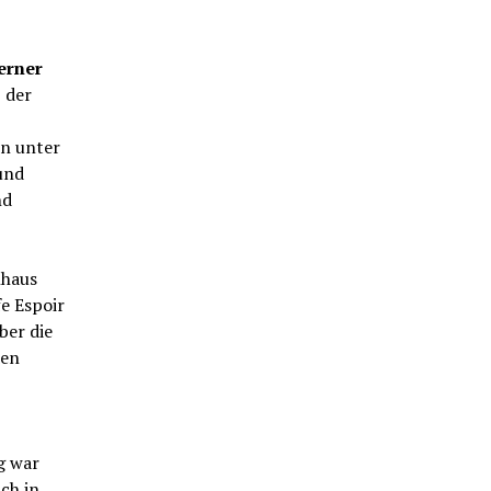
rner
 der
ln unter
und
nd
nhaus
e Espoir
ber die
den
g war
ich in