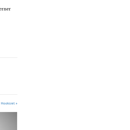
erner
 Hooksiel »