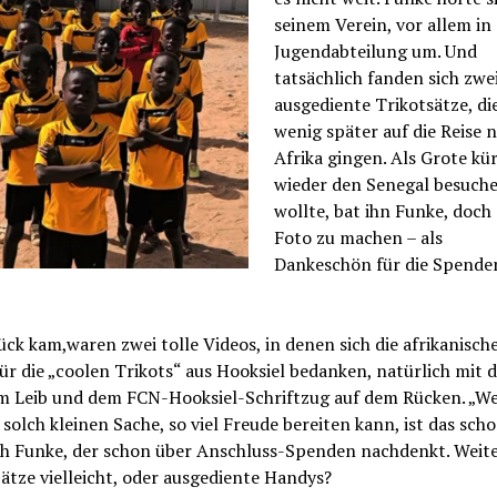
seinem Verein, vor allem in
Jugendabteilung um. Und
tatsächlich fanden sich zwe
ausgediente Trikotsätze, di
wenig später auf die Reise 
Afrika gingen. Als Grote kür
wieder den Senegal besuch
wollte, bat ihn Funke, doch 
Foto zu machen – als
Dankeschön für die Spender
ck kam,waren zwei tolle Videos, in denen sich die afrikanisch
ür die „coolen Trikots“ aus Hooksiel bedanken, natürlich mit 
am Leib und dem FCN-Hooksiel-Schriftzug auf dem Rücken. „
 solch kleinen Sache, so viel Freude bereiten kann, ist das scho
ich Funke, der schon über Anschluss-Spenden nachdenkt. Weit
ätze vielleicht, oder ausgediente Handys?