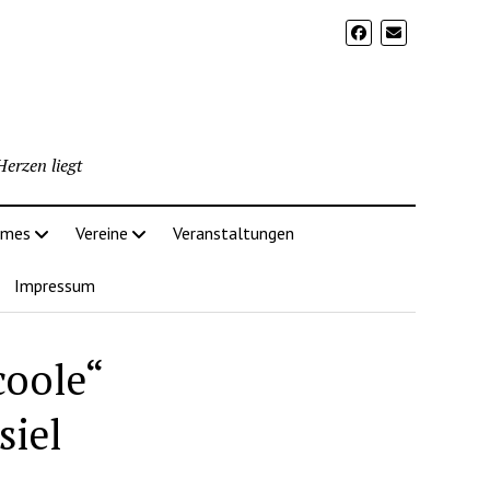
erzen liegt
imes
Vereine
Veranstaltungen
Impressum
coole“
siel