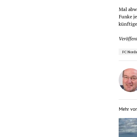
Mal abw
Funke je
künftig
Veröffent
FC Nords
Mehr vo