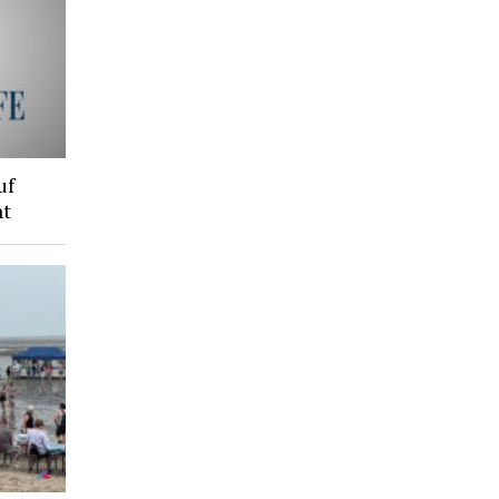
uf
ht