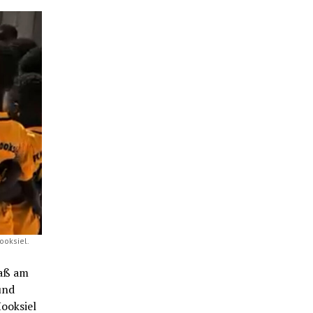
ooksiel.
paß am
und
ooksiel