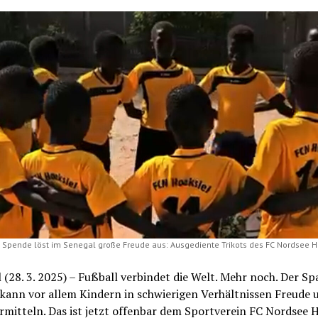
e Spende löst im Senegal große Freude aus: Ausgediente Trikots des FC Nordsee H
 (28. 3. 2025) – Fußball verbindet die Welt. Mehr noch. Der S
 kann vor allem Kindern in schwierigen Verhältnissen Freude 
rmitteln. Das ist jetzt offenbar dem Sportverein FC Nordsee H