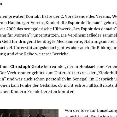
n.
nen privaten Kontakt hatte der 2. Vorsitzende des Vereins,
We
 vom Hamburger Verein „Kinderhilfe Espoir de Demain“ gehört,
seit 2009 das senegalesische Hilfswerk „Les Espoir des demain“
ung für Morgen“) unterstützen. Die Vereinsmitglieder samme
 Geld für dringend benötigte Medikamente, Nahrungsmittel 
rtikel. Unterstützungsbedarf gibt es aber auch für Bildung u
ng und eine Reihe weiterer Bereiche.
st mit
Christoph Grote
befreundet, der in Hooksiel eine Ferie
 Der Vechteraner gehört zum Unterstützerkreis der „Kinderhilf
in“ und war auch schon persönlich im Senegal. Im Gespräch ü
ionen kam Funke der Gedanke, ob nicht echte Fußballtrikots 
ischen Kindern Freude bereiten könnten.
Von der Idee zur Umsetzun
es nicht weit. Funke hörte s