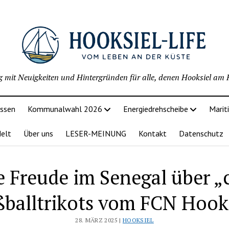
g mit Neuigkeiten und Hintergründen für alle, denen Hooksiel am H
issen
Kommunalwahl 2026
Energiedrehscheibe
Marit
delt
Über uns
LESER-MEINUNG
Kontakt
Datenschutz
 Freude im Senegal über „
balltrikots vom FCN Hook
28. MÄRZ 2025 |
HOOKSIEL