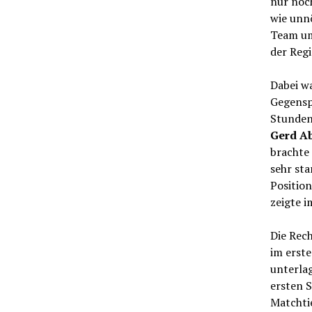
nur noc
wie unn
Team um
der Regi
Dabei w
Gegensp
Stunden 
Gerd A
brachte
sehr sta
Positio
zeigte i
Die Rech
im erste
unterla
ersten S
Matchtie