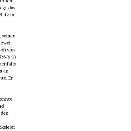
nappen
egt das
latz in
g seinen
 zwei
4:6) von
7:6/6:1)
benfalls
ns
an
te. Er
konnte
nd
 den
ksieler