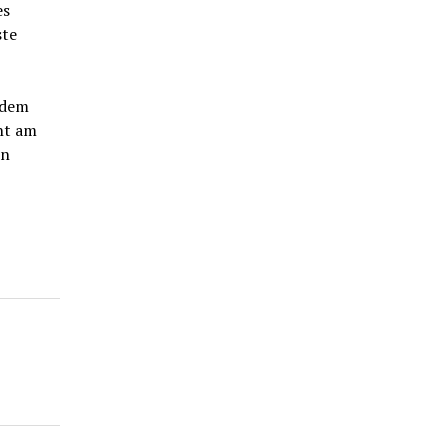
es
ste
 dem
nt am
en