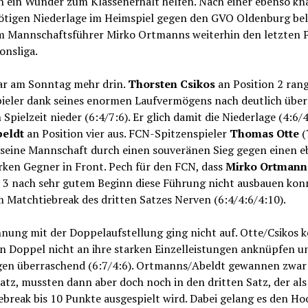
h ein Wunder zum Klassenerhalt helfen. Nach einer ebenso k
ötigen Niederlage im Heimspiel gegen den GVO Oldenburg bel
 Mannschaftsführer Mirko Ortmanns weiterhin den letzten P
onsliga.
ar am Sonntag mehr drin.
Thorsten Csikos
an Position 2 ran
ieler dank seines enormen Laufvermögens nach deutlich über
Spielzeit nieder (6:4/7:6). Er glich damit die Niederlage (4:6/
beldt
an Position vier aus. FCN-Spitzenspieler
Thomas Otte
(
 seine Mannschaft durch einen souveränen Sieg gegen einen e
rken Gegner in Front. Pech für den FCN, dass
Mirko Ortman
n 3 nach sehr gutem Beginn diese Führung nicht ausbauen konn
m Matchtiebreak des dritten Satzes Nerven (6:4/4:6/4:10).
nung mit der Doppelaufstellung ging nicht auf. Otte/Csikos 
n Doppel nicht an ihre starken Einzelleistungen anknüpfen u
gen überraschend (6:7/4:6). Ortmanns/Abeldt gewannen zwar
atz, mussten dann aber doch noch in den dritten Satz, der als
break bis 10 Punkte ausgespielt wird. Dabei gelang es den Hoo