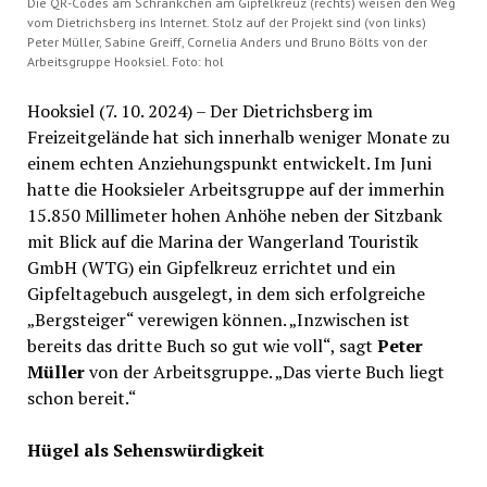
Die QR-Codes am Schränkchen am Gipfelkreuz (rechts) weisen den Weg
vom Dietrichsberg ins Internet. Stolz auf der Projekt sind (von links)
Peter Müller, Sabine Greiff, Cornelia Anders und Bruno Bölts von der
Arbeitsgruppe Hooksiel. Foto: hol
Hooksiel (7. 10. 2024) – Der Dietrichsberg im
Freizeitgelände hat sich innerhalb weniger Monate zu
einem echten Anziehungspunkt entwickelt. Im Juni
hatte die Hooksieler Arbeitsgruppe auf der immerhin
15.850 Millimeter hohen Anhöhe neben der Sitzbank
mit Blick auf die Marina der Wangerland Touristik
GmbH (WTG) ein Gipfelkreuz errichtet und ein
Gipfeltagebuch ausgelegt, in dem sich erfolgreiche
„Bergsteiger“ verewigen können. „Inzwischen ist
bereits das dritte Buch so gut wie voll“, sagt
Peter
Müller
von der Arbeitsgruppe. „Das vierte Buch liegt
schon bereit.“
Hügel als Sehenswürdigkeit