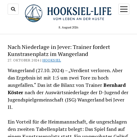
Menü
öffnen
8. August 2026
Nach Niederlage in Jever: Trainer fordert
Kunstrasenplatz im Wangerland
27. OKTOBER 2024 |
HOOKSIEL
Wangerland (27.10. 2024) – „Verdient verloren. Aber
das Ergebnis ist mit 1:5 um zwei Tore zu hoch
ausgefallen.“ Das ist die Bilanz von Trainer
Bernhard
Köster
nach der Auswärtsniederlage der D-Jugend der
Jugendspielgemeinschaft (JSG) Wangerland bei Jever
II.
Ein Vorteil für die Heimmannschaft, die ungeschlagen
den zweiten Tabellenplatz belegt: Das Spiel fand auf
einem Kunstrasenplatz statt. Ein ungewohntes Geläuf