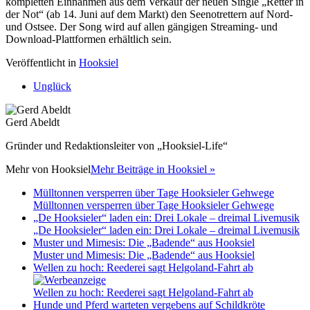
kompletten Einnahmen aus dem Verkauf der neuen Single „Retter in
der Not“ (ab 14. Juni auf dem Markt) den Seenotrettern auf Nord-
und Ostsee. Der Song wird auf allen gängigen Streaming- und
Download-Plattformen erhältlich sein.
Veröffentlicht in
Hooksiel
Unglück
Gerd Abeldt
Gründer und Redaktionsleiter von „Hooksiel-Life“
Mehr von
Hooksiel
Mehr Beiträge in Hooksiel »
Mülltonnen versperren über Tage Hooksieler Gehwege
Mülltonnen versperren über Tage Hooksieler Gehwege
„De Hooksieler“ laden ein: Drei Lokale – dreimal Livemusik
„De Hooksieler“ laden ein: Drei Lokale – dreimal Livemusik
Muster und Mimesis: Die „Badende“ aus Hooksiel
Muster und Mimesis: Die „Badende“ aus Hooksiel
Wellen zu hoch: Reederei sagt Helgoland-Fahrt ab
Wellen zu hoch: Reederei sagt Helgoland-Fahrt ab
Hunde und Pferd warteten vergebens auf Schildkröte