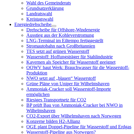
öffnen
Wahl des Gemeinderats
Grundsatzerklärung
Landratswahl
Kreistagswahl
Energiedrehscheibe
Menü
Drehscheibe für Offshore-Windenergie
öffnen
Ausstieg aus der Kohleverstromung
LNG-Terminal im Eiltempo fertiggestellt
Stromautobahn nach Großbritannien
TES setzt auf grünen Wasserstoff
Wasserstoff: Hoffungsträger für Stahlindustrie
Kavernen als Speicher für Wasserstoff geeignet
OOWV baut Werk: Brauchwasser für die Wasserstoff-
Produktion
NWO setzt auf „blauen“ Wasserstoff
Grüne Pläne von Uniper für Wilhelmshaven
Ammoniak-Cracker soll Wasserstoff-Importe
ermöglichen
Riesiges Transportnetz für CO2
BP prüft Bau von Ammoniak-Cracker bei NWO in
Wilhelmshaven
CO2-Export über Wilhelmshaven nach Norwegen
Konzerne bilden H2-Allianz
OGE plant Doppel-Pipeline für Wasserstoff und Erdgas
Wasserstoff-Pipeline aus Norwegen?