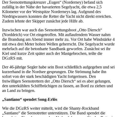
Der Seenotrettungskreuzer „Eugen“ (Norderney) befand sich
zufällig in der Nähe der havarierten Segelyacht, die etwa 2,5
Kilometer vor der Westspitze Norderneys lag. Aufgrund des
Niedrigwassers konnten die Retter die Yacht nicht direkt erreichen.
Zudem lehnte der Skipper zunächst jede Hilfe ab.
Inzwischen war auch das Seenotrettungsboot „Otto Diersch“
(Norddeich) vor Ort eingetroffen. Mit auflaufendem Wasser nahm
die Brandung am Abend immer mehr zu. Vor Ort habe Windstärke 4
mit etwa drei Meter hohen Wellen geherrscht. Die Segelyacht wurde
mehrfach auf die betonharte Sandbank geworfen. Zunächst sei ihr
Kiel und kurze Zeit später auch der Mastgebrochen, teilte die
DGzRS mit.
Der 46-jährige Segler habe sein Boot schließlich aufgegeben und sei
kurzerhand in die Nordsee gesprungen. Die Strömung habe ihn
sofort von der stark beschädigten Yacht fortgerissen. Den
freiwilligen Seenotrettern der „Otto Diersch“ sei es aber gelungen,
den unterkühlten Schiffbrüchigen zu fassen, an Bord zu ziehen und
an Land zu bringen.
„Santiano“ spendet Song-Erlös
Wie die DGzRS weiter mitteilt, wird die Shanty-Rockband
„Santiano“ die Seenotretter unterstützen. Die Band spendet die