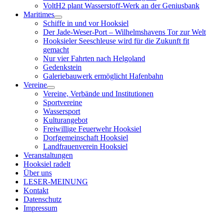
VoltH2 plant Wasserstoff-Werk an der Geniusbank
Maritimes
Menü
Schiffe in und vor Hooksiel
öffnen
Der Jade-Weser-Port – Wilhelmshavens Tor zur Welt
Hooksieler Seeschleuse wird für die Zukunft fit
gemacht
Nur vier Fahrten nach Helgoland
Gedenkstein
Galeriebauwerk ermöglicht Hafenbahn
Vereine
Menü
Vereine, Verbände und Institutionen
öffnen
Sportvereine
Wassersport
Kulturangebot
Freiwillige Feuerwehr Hooksiel
Dorfgemeinschaft Hooksiel
Landfrauenverein Hooksiel
Veranstaltungen
Hooksiel radelt
Über uns
LESER-MEINUNG
Kontakt
Datenschutz
Impressum