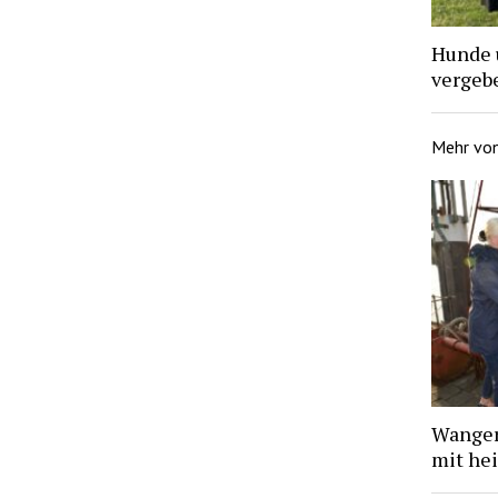
Hunde 
vergebe
Mehr vo
Wanger
mit he