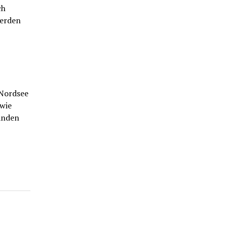
ch
erden
Nordsee
wie
änden