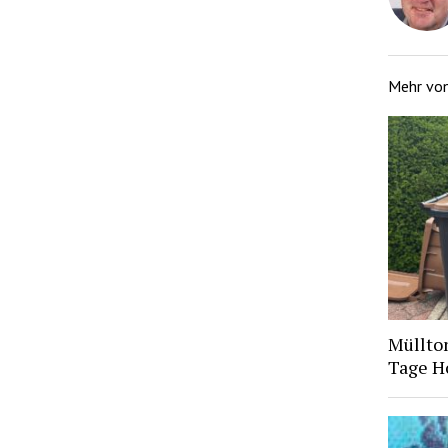
Mehr vo
Müllto
Tage H