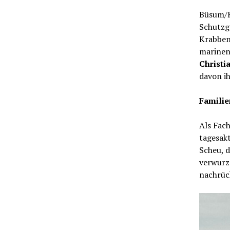
Büsum/H
Schutzg
Krabbenf
marinen
Christi
davon i
Familie
Als Fac
tagesakt
Scheu, d
verwurz
nachrüc