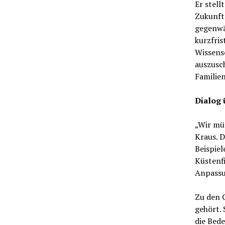
Er stell
Zukunfts
gegenwär
kurzfri
Wissens
auszusch
Familie
Dialog 
„Wir müs
Kraus. D
Beispie
Küstenfi
Anpassu
Zu den 
gehört. 
die Bede