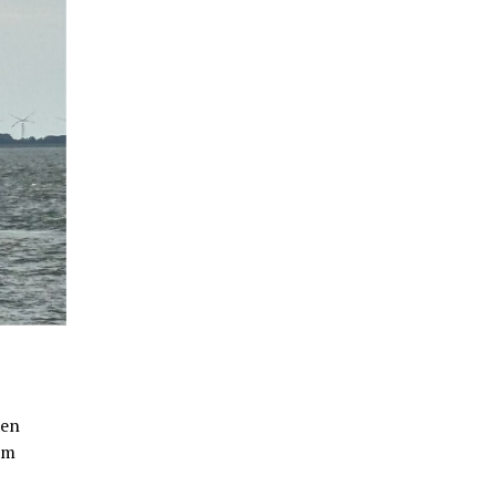
den
om