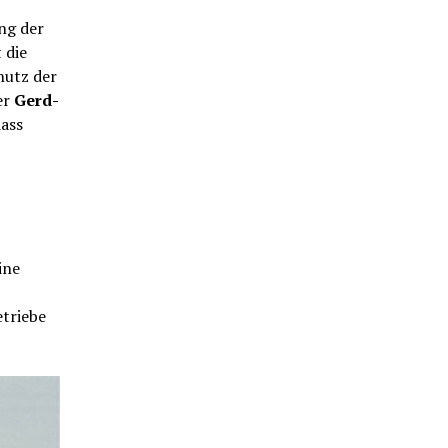
ng der
 die
hutz der
er
Gerd-
dass
ine
triebe