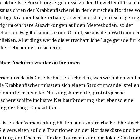
te aktuellste Forschungsergebnisse zu den Umwelteinflüssen 
aussichten der Krabbenfischerei in der deutschen Nordsee vor
tige Krabbenfischerei habe, so weit messbar, nur sehr gerin
stig umkehrbare Auswirkungen auf den Meeresboden, so der
chaftler. Es gäbe somit keinen Grund, sie aus dem Wattenmeer
ließen. Allerdings werde die wirtschaftliche Lage gerade für k
nbetriebe immer unsicherer.
über Fischerei wieder aufnehmen
sen uns da als Gesellschaft entscheiden, was wir haben wollen
ie Krabbenfischer müssten sich einem Strukturwandel stellen.
le nannte er neue Ko-Nutzungskonzepte, prototypische
schereischiffe inclusive Neubauförderung aber ebenso eine
ng der Fang-Kapazitäten.
Gästen der Versammlung hätten auch zahlreiche Krabbenfisch
Sie verweisen auf die Traditionen an der Nordseeküste und be
utung der Fischerei für den Tourismus und die lokale Gastron