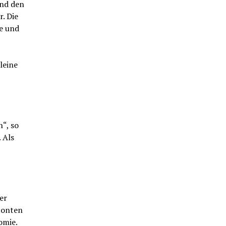
und den
. Die
ge und
leine
“, so
 Als
er
tonten
omie.