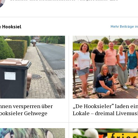
n
Hooksiel
Mehr Beiträge in
nnen versperren über
„De Hooksieler“ laden ein
ooksieler Gehwege
Lokale – dreimal Livemus