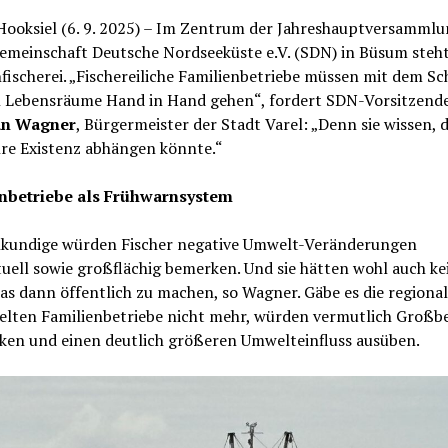
ooksiel (6. 9. 2025) – Im Zentrum der Jahreshauptversammlu
emeinschaft Deutsche Nordseeküste e.V. (SDN) in Büsum steht
ischerei. „Fischereiliche Familienbetriebe müssen mit dem Sc
 Lebensräume Hand in Hand gehen“, fordert SDN-Vorsitzend
an Wagner
, Bürgermeister der Stadt Varel: „Denn sie wissen, 
hre Existenz abhängen könnte.“
nbetriebe als Frühwarnsystem
hkundige würden Fischer negative Umwelt-Veränderungen
uell sowie großflächig bemerken. Und sie hätten wohl auch ke
as dann öffentlich zu machen, so Wagner. Gäbe es die regional
elten Familienbetriebe nicht mehr, würden vermutlich Großbe
ken und einen deutlich größeren Umwelteinfluss ausüben.