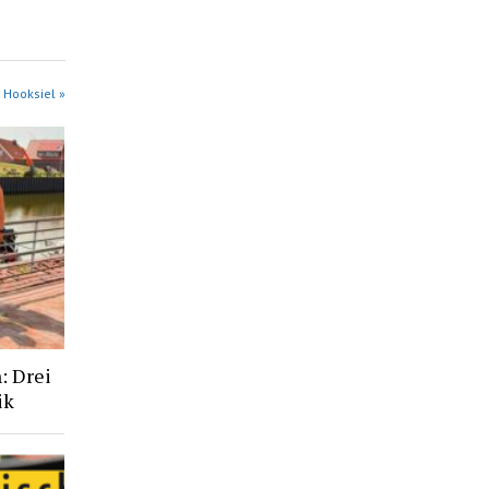
 Hooksiel »
: Drei
ik