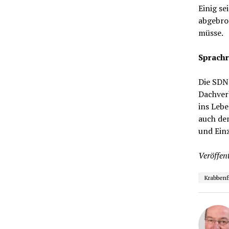
Einig se
abgebro
müsse.
Sprach
Die SDN 
Dachver
ins Leb
auch de
und Einz
Veröffent
Krabbenf