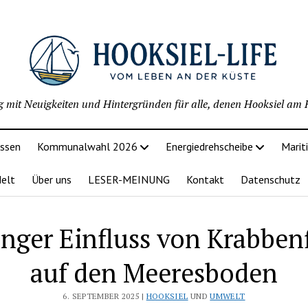
g mit Neuigkeiten und Hintergründen für alle, denen Hooksiel am H
issen
Kommunalwahl 2026
Energiedrehscheibe
Marit
delt
Über uns
LESER-MEINUNG
Kontakt
Datenschutz
inger Einfluss von Krabbenf
auf den Meeresboden
6. SEPTEMBER 2025 |
HOOKSIEL
UND
UMWELT