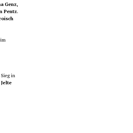
na Genz,
n Pentz
.
roisch
eim
Sieg in
,
Jelte