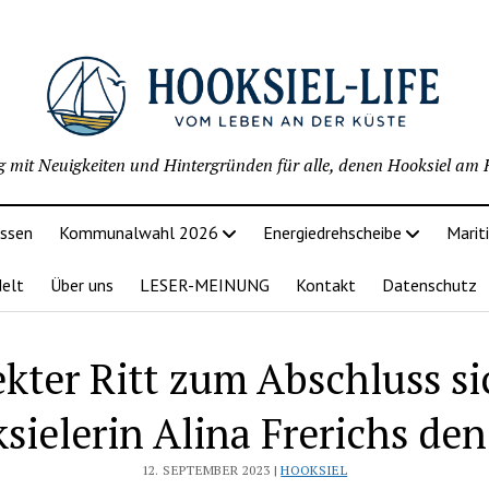
g mit Neuigkeiten und Hintergründen für alle, denen Hooksiel am H
issen
Kommunalwahl 2026
Energiedrehscheibe
Marit
delt
Über uns
LESER-MEINUNG
Kontakt
Datenschutz
ekter Ritt zum Abschluss si
ielerin Alina Frerichs den
12. SEPTEMBER 2023 |
HOOKSIEL