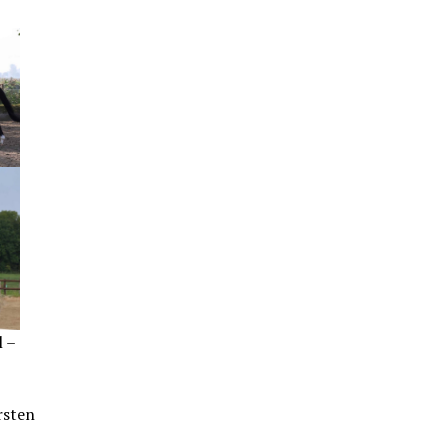
l –
rsten