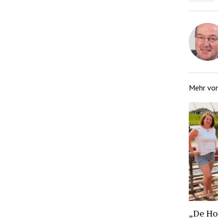
Mehr vo
„De Hoo