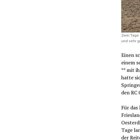
Zwei Tage 
und sehr gu
Einen sc
einem se
** mit i
hatte si
Springen
den RC 
Für das 
Frieslan
Oesterd
Tage lan
der Reit