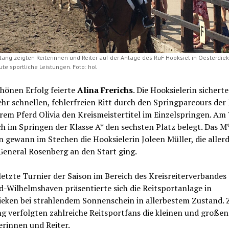
lang zeigten Reiterinnen und Reiter auf der Anlage des RuF Hooksiel in Oesterdie
te sportliche Leistungen. Foto: hol
hönen Erfolg feierte
Alina Frerichs
. Die Hooksielerin sicherte
hr schnellen, fehlerfreien Ritt durch den Springparcours der 
hrem Pferd Olivia den Kreismeistertitel im Einzelspringen. Am
ch im Springen der Klasse A* den sechsten Platz belegt. Das M
 gewann im Stechen die Hooksielerin Joleen Müller, die allerd
General Rosenberg an den Start ging.
letzte Turnier der Saison im Bereich des Kreisreiterverbandes
d-Wilhelmshaven präsentierte sich die Reitsportanlage in
ieken bei strahlendem Sonnenschein in allerbestem Zustand. 
g verfolgten zahlreiche Reitsportfans die kleinen und großen
erinnen und Reiter.