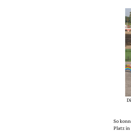
Di
So konnt
Platz in