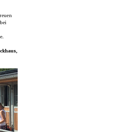
freuen
bei
e.
ckhaus,