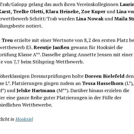
/Trab/Galopp gelang das auch ihren Vereinskolleginnen
Lauri
rst, Teelke Oletti, Klara Heineke, Zoe Kuper
und
Lina vo
erwettbewerb Schritt/Trab wurden
Lina Nowak
und
Maila St
ilungsbeste notiert.
 Treu
erzielte mit einer Wertnote von 8,2 den ersten Platz b
wettbewerb E3.
Reentje Janßen
gewann für Hooksiel die
rüfung Klasse A**. Dasselbe gelang Annette Jensen mit einer
e von 7,7 beim Stilspring-Wettbewerb.
höherklassigen Dressurprüfungen holte
Doreen Bielefeld
den 
sse L*. Platzierungen gingen zudem an
Tessa Hasselhorn
(L*)
M*) und
Jelske Hartmann
(M**). Darüber hinaus erzielen die
er eine ganze Reihe guter Platzierungen in der Fülle der
hiedlichen Wettbewerbe.
licht in
Hooksiel