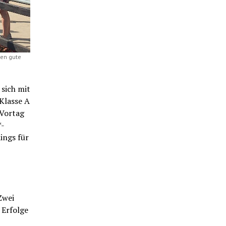
ken gute
 sich mit
Klasse A
 Vortag
*-
ings für
Zwei
 Erfolge