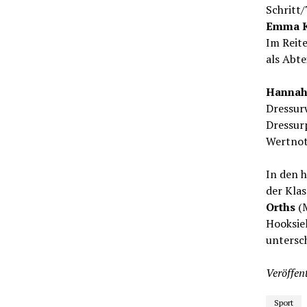
Schritt
Emma Ka
Im Reit
als Abte
Hannah
Dressur
Dressurp
Wertnot
In den 
der Kla
Orths
(
Hooksiel
untersc
Veröffent
Sport