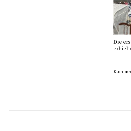
Die ers
erhiel
Komment