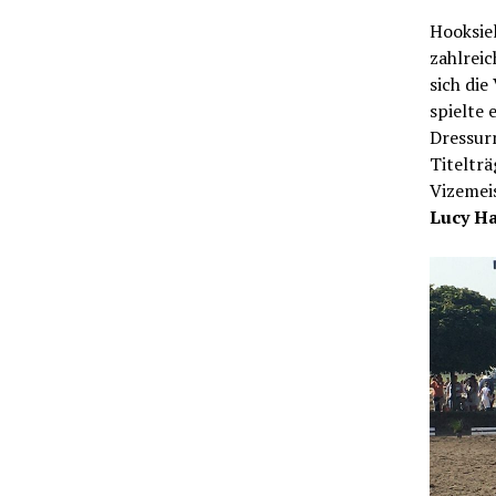
Hooksiel
zahlreic
sich die
spielte 
Dressurm
Titeltr
Vizemeis
Lucy Ha