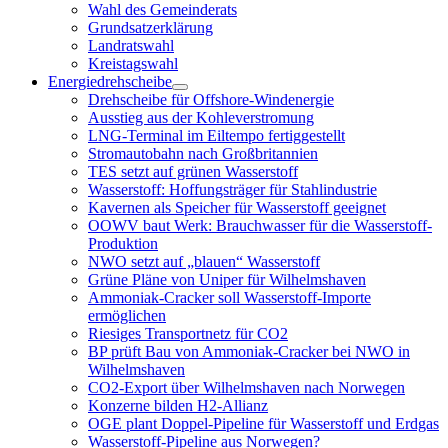
öffnen
Wahl des Gemeinderats
Grundsatzerklärung
Landratswahl
Kreistagswahl
Energiedrehscheibe
Menü
Drehscheibe für Offshore-Windenergie
öffnen
Ausstieg aus der Kohleverstromung
LNG-Terminal im Eiltempo fertiggestellt
Stromautobahn nach Großbritannien
TES setzt auf grünen Wasserstoff
Wasserstoff: Hoffungsträger für Stahlindustrie
Kavernen als Speicher für Wasserstoff geeignet
OOWV baut Werk: Brauchwasser für die Wasserstoff-
Produktion
NWO setzt auf „blauen“ Wasserstoff
Grüne Pläne von Uniper für Wilhelmshaven
Ammoniak-Cracker soll Wasserstoff-Importe
ermöglichen
Riesiges Transportnetz für CO2
BP prüft Bau von Ammoniak-Cracker bei NWO in
Wilhelmshaven
CO2-Export über Wilhelmshaven nach Norwegen
Konzerne bilden H2-Allianz
OGE plant Doppel-Pipeline für Wasserstoff und Erdgas
Wasserstoff-Pipeline aus Norwegen?