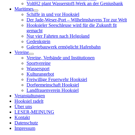
VoltH2 plant Wasserstoff-Werk an der Geniusbank
Maritimes
Menü
Schiffe in und vor Hooksiel
öffnen
Der Jade-Weser-Port – Wilhelmshavens Tor zur Welt
Hooksieler Seeschleuse wird für die Zukunft fit
gemacht
Nur vier Fahrten nach Helgoland
Gedenkstein
Galeriebauwerk ermöglicht Hafenbahn
Vereine
Menü
Vereine, Verbände und Institutionen
öffnen
Sportvereine
Wassersport
Kulturangebot
Freiwillige Feuerwehr Hooksiel
Dorfgemeinschaft Hooksiel
Landfrauenverein Hooksiel
Veranstaltungen
Hooksiel radelt
Über uns
LESER-MEINUNG
Kontakt
Datenschutz
Impressum