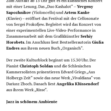
Zum Auftakt ab 13 Uhr gibt es ein klassisches Konzert
mit einer Lesung. Das „Duo Kashalot“ –
Yevgeny
Sapozhnikov
(Violoncello) und
Artem Kanke
(Klavier) – eröffnet das Festival mit der Cellosonate
von Sergei Prokofjew. Begleitet wird das Konzert von
einer experimentellen Live-Video-Performance in
Zusammenarbeit mit dem Grafikkünstler
Serhiy
Horobets
. Im Anschluss liest Bestsellerautorin
Giulia
Endres
aus ihrem neuen Buch „Organisch“.
Der zweite Kulturblock beginnt um 15.30 Uhr. Der
Pianist
Christoph Soldan
und die Schlesischen
Kammersolisten präsentieren Edvard Griegs „Aus
Holbergs Zeit“ sowie das neue Werk „Vivaldiana“ von
Dariusz Zboch. Danach liest
Angelika Klüssendorf
aus ihrem Werk „Risse“.
Jazz in schönem Ambiente