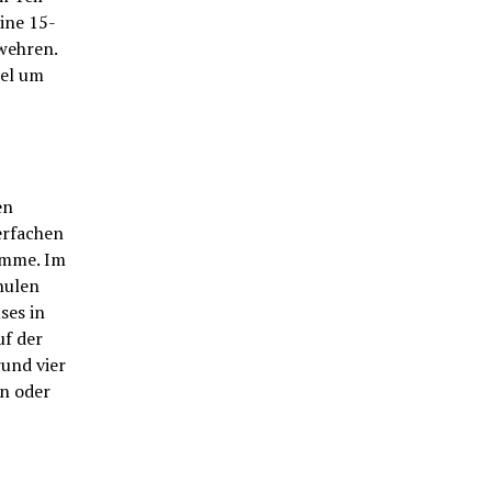
ine 15-
wehren.
iel um
en
erfachen
omme. Im
hulen
ses in
uf der
und vier
in oder