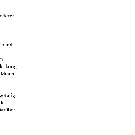
anderer
habend
en
deckung
n Minus
getätigt
der
Darüber