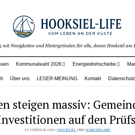
g mit Neuigkeiten und Hintergründen für alle, denen Hooksiel am H
ssen
Kommunalwahl 2026
Energiedrehscheibe
Mar
lt
Über uns
LESER-MEINUNG
Kontakt
Datenschutz
n steigen massiv: Gemeind
 Investitionen auf den Prüf
29. FEBRUAR 2024 |
HOOKSIEL
UND
WANGERLAND