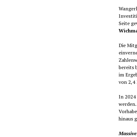
Wangerl
Investi
Seite g
Wichma
Die Mit
einverne
Zahlenw
bereits
im Ergeb
von 2,4
In 2024 
werden. 
Vorhabe
hinaus g
Massiver