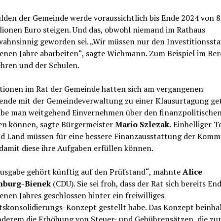
lden der Gemeinde werde voraussichtlich bis Ende 2024 von 8
lionen Euro steigen. Und das, obwohl niemand im Rathaus
ahnsinnig geworden sei. „Wir müssen nur den Investitionssta
enen Jahre abarbeiten“, sagte Wichmann. Zum Beispiel im Ber
hren und der Schulen.
ktionen im Rat der Gemeinde hatten sich am vergangenen
nde mit der Gemeindeverwaltung zu einer Klausurtagung get
abe man weitgehend Einvernehmen über den finanzpolitische
len können, sagte Bürgermeister
Mario Szlezak.
Einhelliger T
d Land müssen für eine bessere Finanzausstattung der Kom
damit diese ihre Aufgaben erfüllen können.
Ausgabe gehört künftig auf den Prüfstand“, mahnte
Alice
nburg-Bienek
(CDU). Sie sei froh, dass der Rat sich bereits En
nen Jahres geschlossen hinter ein freiwilliges
tskonsolidierungs-Konzept gestellt habe. Das Konzept beinha
nderem die Erhöhung von Steuer- und Gebührensätzen, die zu