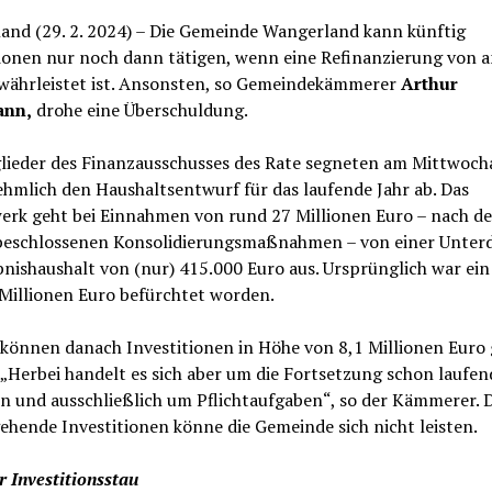
and (29. 2. 2024) – Die Gemeinde Wangerland kann künftig
tionen nur noch dann tätigen, wenn eine Refinanzierung von 
ewährleistet ist. Ansonsten, so Gemeindekämmerer
Arthur
nn,
drohe eine Überschuldung.
glieder des Finanzausschusses des Rate segneten am Mittwoc
hmlich den Haushaltsentwurf für das laufende Jahr ab. Das
erk geht bei Einnahmen von rund 27 Millionen Euro – nach d
 beschlossenen Konsolidierungsmaßnahmen – von einer Unter
nishaushalt von (nur) 415.000 Euro aus. Ursprünglich war ei
 Millionen Euro befürchtet worden.
können danach Investitionen in Höhe von 8,1 Millionen Euro 
„Herbei handelt es sich aber um die Fortsetzung schon laufen
n und ausschließlich um Pflichtaufgaben“, so der Kämmerer. 
ehende Investitionen könne die Gemeinde sich nicht leisten.
 Investitionsstau