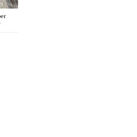
ber
e