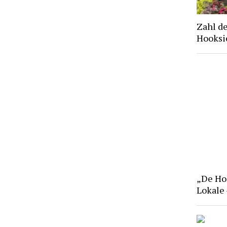
Zahl d
Hooksie
„De Hoo
Lokale