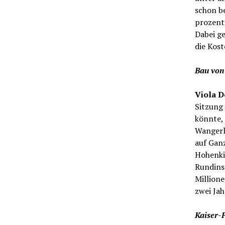
schon b
prozent
Dabei ge
die Kost
Bau von
Viola 
Sitzung 
könnte,
Wangerl
auf Gan
Hohenki
Rundins
Million
zwei Ja
Kaiser-F