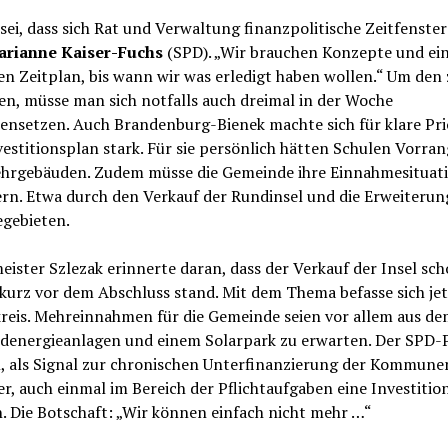
sei, dass sich Rat und Verwaltung finanzpolitische Zeitfenster
arianne Kaiser-Fuchs
(SPD). „Wir brauchen Konzepte und ei
n Zeitplan, bis wann wir was erledigt haben wollen.“ Um den 
en, müsse man sich notfalls auch dreimal in der Woche
nsetzen. Auch Brandenburg-Bienek machte sich für klare Pri
estitionsplan stark. Für sie persönlich hätten Schulen Vorran
hrgebäuden. Zudem müsse die Gemeinde ihre Einnahmesituati
ern. Etwa durch den Verkauf der Rundinsel und die Erweiterun
gebieten.
ister Szlezak erinnerte daran, dass der Verkauf der Insel sc
kurz vor dem Abschluss stand. Mit dem Thema befasse sich jet
kreis. Mehreinnahmen für die Gemeinde seien vor allem aus d
denergieanlagen und einem Solarpark zu erwarten. Der SPD-P
n, als Signal zur chronischen Unterfinanzierung der Kommune
, auch einmal im Bereich der Pflichtaufgaben eine Investitio
. Die Botschaft: „Wir können einfach nicht mehr …“