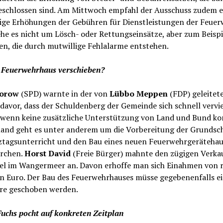
eschlossen sind. Am Mittwoch empfahl der Ausschuss zudem e
ige Erhöhungen der Gebühren für Dienstleistungen der Feuer
he es nicht um Lösch- oder Rettungseinsätze, aber zum Beisp
en, die durch mutwillige Fehlalarme entstehen.
 Feuerwehrhaus verschieben?
Dorow
(SPD) warnte in der von
Lübbo Meppen
(FDP) geleitet
davor, dass der Schuldenberg der Gemeinde sich schnell vervi
 wenn keine zusätzliche Unterstützung von Land und Bund k
and geht es unter anderem um die Vorbereitung der Grundsc
ztagsunterricht und den Bau eines neuen Feuerwehrgerätehau
rchen.
Horst David
(Freie Bürger) mahnte den zügigen Verka
el im Wangermeer an. Davon erhoffe man sich Einahmen von r
en Euro. Der Bau des Feuerwehrhauses müsse gegebenenfalls e
hre geschoben werden.
uchs pocht auf konkreten Zeitplan