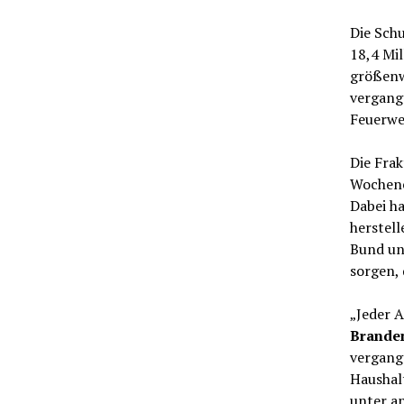
Die Schu
18,4 Mil
größenw
vergang
Feuerwe
Die Fra
Wochene
Dabei h
herstel
Bund un
sorgen, 
„Jeder 
Brande
vergange
Haushal
unter a