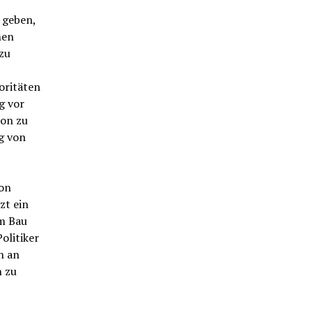
 geben,
nen
zu
oritäten
g vor
on zu
g von
hon
zt ein
em Bau
olitiker
n an
n zu