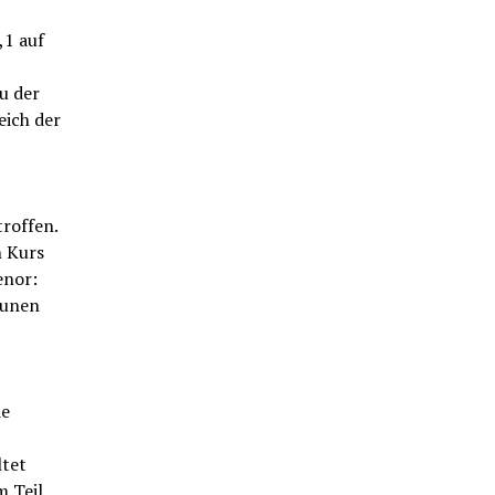
,1 auf
u der
eich der
roffen.
n Kurs
enor:
munen
de
ltet
m Teil