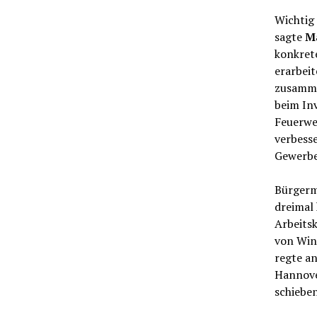
Wichtig 
sagte
M
konkrete
erarbeit
zusamme
beim Inv
Feuerwe
verbess
Gewerbe
Bürgerme
dreimal 
Arbeits
von Win
regte a
Hannover
schieben