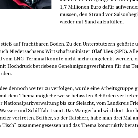
1,7 Millionen Euro dafür aufwende
müssen, den Strand vor Saisonbeg
wieder mit Sand aufzufüllen.
 stieß auf fruchtbaren Boden. Zu den Unterstützern gehörte 
auch Niedersachsens Wirtschaftsminister
Olaf Lies
(SPD). All
d vom LNG-Terminal konnte nicht mehr umgelenkt werden, o
mit Hochdruck betriebene Genehmigungsverfahren für das Te
hrden.
dee dennoch weiter zu verfolgen, wurde eine Arbeitsgruppe ge
e mit dem Thema möglicherweise befassten Behörden vertrete
r Nationalparkverwaltung bis zur Sielacht, vom Landkreis Fri
 Wasser- und Schifffahrtsamt. Das Wangerland wird dort durc
eier vertreten. Seither, so der Ratsherr, habe man drei Mal a
 Tisch“ zusammengesessen und das Thema konstruktiv berat