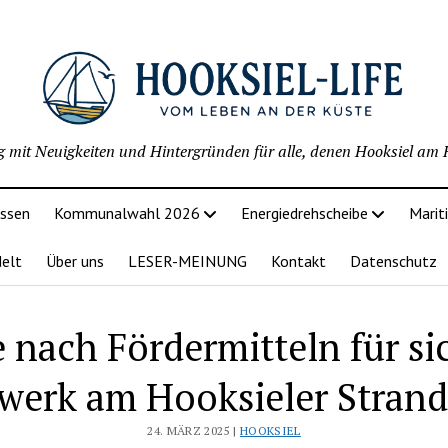
g mit Neuigkeiten und Hintergründen für alle, denen Hooksiel am H
issen
Kommunalwahl 2026
Energiedrehscheibe
Marit
delt
Über uns
LESER-MEINUNG
Kontakt
Datenschutz
 nach Fördermitteln für si
werk am Hooksieler Strand 
24. MÄRZ 2025 |
HOOKSIEL