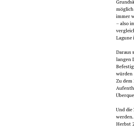
Grundsät
möglich 
immer wi
– also 
verglei
Lagune 
Daraus s
langen 
Befesti
würden 
Zu dem 
Aufenth
Überque
Und die
werden.
Herbst 