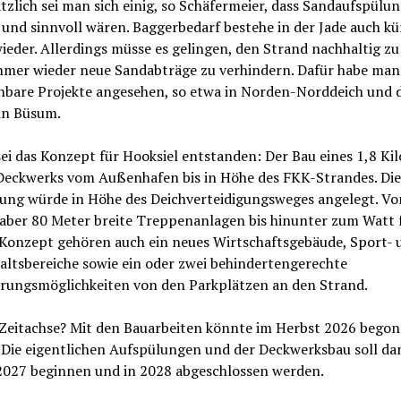
zlich sei man sich einig, so Schäfermeier, dass Sandaufspülu
und sinnvoll wären. Baggerbedarf bestehe in der Jade auch kü
eder. Allerdings müsse es gelingen, den Strand nachhaltig zu
immer wieder neue Sandabträge zu verhindern. Dafür habe man
chbare Projekte angesehen, so etwa in Norden-Norddeich und d
in Büsum.
ei das Konzept für Hooksiel entstanden: Der Bau eines 1,8 Ki
Deckwerks vom Außenhafen bis in Höhe des FKK-Strandes. Die
gung würde in Höhe des Deichverteidigungsweges angelegt. Vo
aber 80 Meter breite Treppenanlagen bis hinunter zum Watt 
Konzept gehören auch ein neues Wirtschaftsgebäude, Sport- 
altsbereiche sowie ein oder zwei behindertengerechte
rungsmöglichkeiten von den Parkplätzen an den Strand.
 Zeitachse? Mit den Bauarbeiten könnte im Herbst 2026 bego
 Die eigentlichen Aufspülungen und der Deckwerksbau soll da
2027 beginnen und in 2028 abgeschlossen werden.