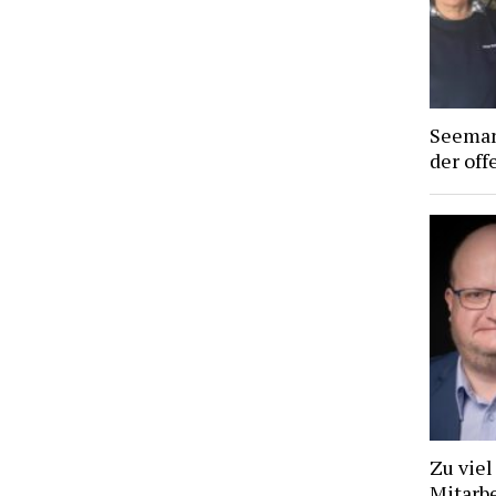
Seeman
der off
Zu viel
Mitarb