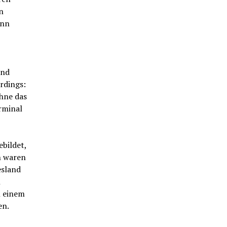
n
inn
und
erdings:
hne das
rminal
bildet,
n waren
esland
h
n einem
en.