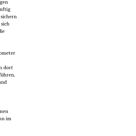
ngen
nftig
 sichern
 sich
ie
lometer
n dort
führen.
und
nnen
nn im