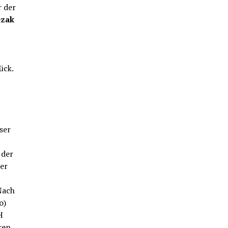
r der
ezak
ück.
ser
 der
ter
Nach
o)
H
ren