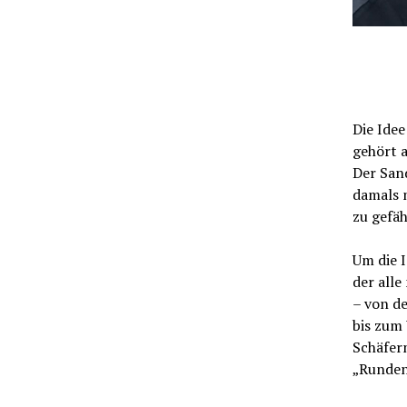
Die Idee
gehört 
Der San
damals 
zu gefä
Um die I
der all
– von de
bis zum
Schäferm
„Runden