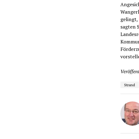
Angesic
Wangerl
gelingt,
sagten S
Landesr
Kommunal
Förderzu
vorstell
Veröffent
Strand