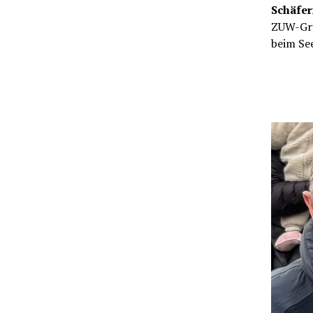
Schäfe
ZUW-Gru
beim See