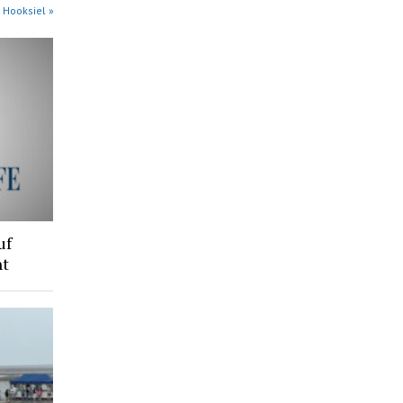
 Hooksiel »
uf
ht