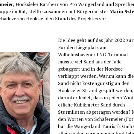
rmeier
, Hooksieler Ratsherr von Pro Wangerland und Spreche
ppe im Rat, stellte zusammen mit Bürgermeister
Mario Szl
badeverein Hooksiel den Stand des Projektes vor.
Die Idee geht auf das Jahr 2022 zur
Für den Liegeplatz am
Wilhelmshavener LNG-Terminal
musste viel Sand aus der Jade
gebaggert und in der Nordsee
verklappt werden. Warum kann die
Sand nicht kostengünstig an den
Hooksieler Strand gespült werden,
darunter leidet, dass in jedem Win
etliche Kubikmeter Sand durch
Sturmfluten abgetragen werden? 
den Worten von Schäfermeier (Fot
hat die Wangerland Touristik Gmb
allein in den vergangenen fünf Jah