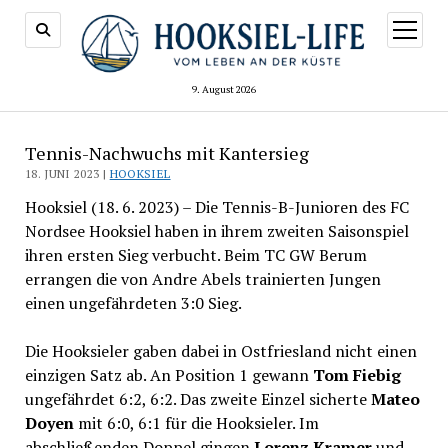
Menü
öffnen
9. August 2026
Tennis-Nachwuchs mit Kantersieg
18. JUNI 2023 |
HOOKSIEL
Hooksiel (18. 6. 2023) – Die Tennis-B-Junioren des FC
Nordsee Hooksiel haben in ihrem zweiten Saisonspiel
ihren ersten Sieg verbucht. Beim TC GW Berum
errangen die von Andre Abels trainierten Jungen
einen ungefährdeten 3:0 Sieg.
Die Hooksieler gaben dabei in Ostfriesland nicht einen
einzigen Satz ab. An Position 1 gewann
Tom Fiebig
ungefährdet 6:2, 6:2. Das zweite Einzel sicherte
Mateo
Doyen
mit 6:0, 6:1 für die Hooksieler. Im
abschließenden Doppel gingen
Lorenz Kramer
und