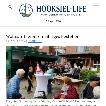
Menü
öffnen
7. August 2026
Wohnstift feiert einjähriges Bestehen
15. APRIL 2024 |
HOOKSIEL
Zur guten Stimmung beim Frühlingsfest im Wohnstift Hooksiel trug auch
Nachwuchsmusiker Benny Köster mit einer kleinen Saxophon-Einlage