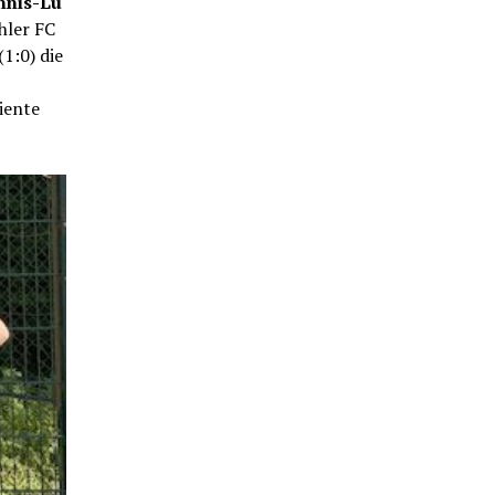
nnis-Lu
hler FC
1:0) die
iente