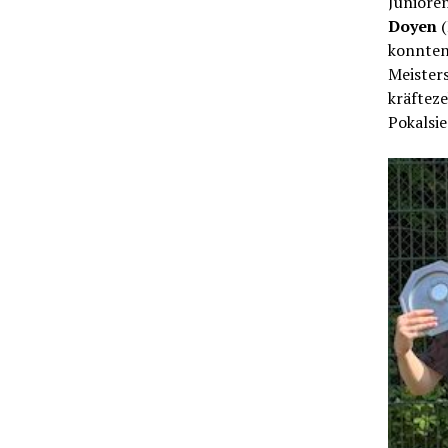
Juniore
Doyen
konnten 
Meister
kräfteze
Pokalsi