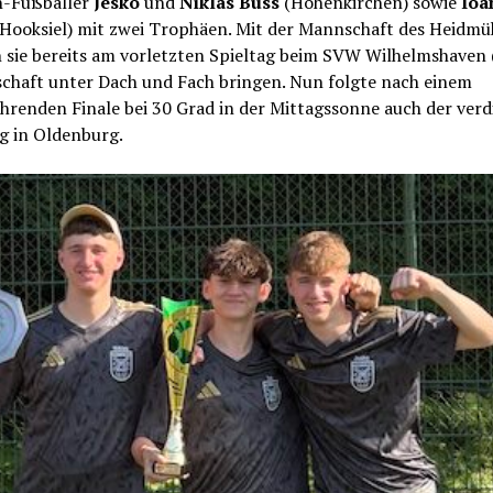
n-Fußballer
Jesko
und
Niklas Buss
(Hohenkirchen) sowie
Ioa
(Hooksiel) mit zwei Trophäen. Mit der Mannschaft des Heidmü
sie bereits am vorletzten Spieltag beim SVW Wilhelmshaven (
schaft unter Dach und Fach bringen. Nun folgte nach einem
hrenden Finale bei 30 Grad in der Mittagssonne auch der verd
eg in Oldenburg.