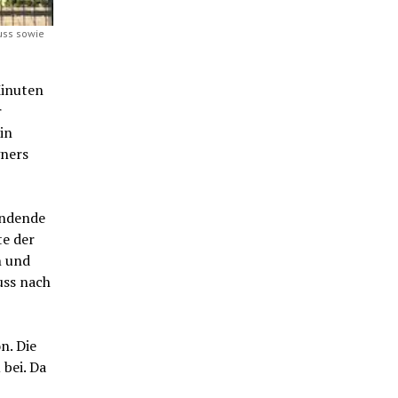
uss sowie
Minuten
r
in
gners
ündende
e der
n und
uss nach
n. Die
bei. Da