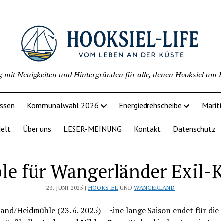
g mit Neuigkeiten und Hintergründen für alle, denen Hooksiel am H
issen
Kommunalwahl 2026
Energiedrehscheibe
Marit
delt
Über uns
LESER-MEINUNG
Kontakt
Datenschutz
le für Wangerländer Exil-K
23. JUNI 2025 |
HOOKSIEL
UND
WANGERLAND
nd/Heidmühle (23. 6. 2025) – Eine lange Saison endet für die