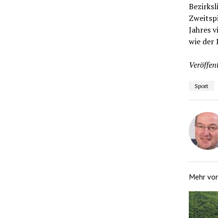
Bezirksl
Zweitspi
Jahres 
wie der 
Veröffent
Sport
Mehr vo