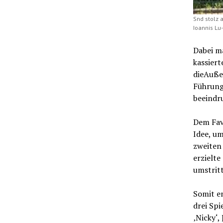
Snd stolz 
Ioannis Lu-
Dabei ma
kassiert
dieAuße
Führung
beeindr
Dem Favo
Idee, u
zweiten
erzielte
umstrit
Somit en
drei Spi
‚Nicky‘