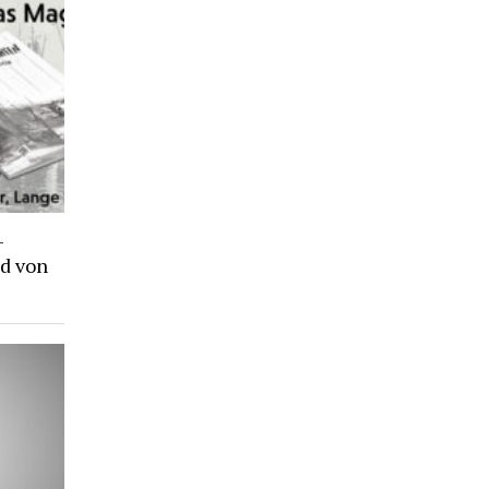
-
d von