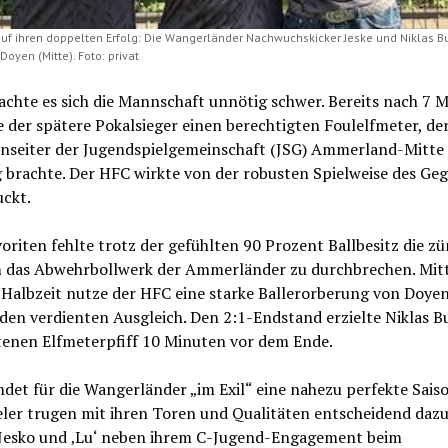
auf ihren doppelten Erfolg: Die Wangerländer Nachwuchskicker Jeske und Niklas B
Doyen (Mitte). Foto: privat
chte es sich die Mannschaft unnötig schwer. Bereits nach 7 
e der spätere Pokalsieger einen berechtigten Foulelfmeter, de
nseiter der Jugendspielgemeinschaft (JSG) Ammerland-Mitte 
 brachte. Der HFC wirkte von der robusten Spielweise des Ge
uckt.
riten fehlte trotz der gefühlten 90 Prozent Ballbesitz die z
m das Abwehrbollwerk der Ammerländer zu durchbrechen. Mitt
 Halbzeit nutze der HFC eine starke Ballerorberung von Doye
 den verdienten Ausgleich. Den 2:1-Endstand erzielte Niklas B
tenen Elfmeterpfiff 10 Minuten vor dem Ende.
det für die Wangerländer „im Exil“ eine nahezu perfekte Saiso
eler trugen mit ihren Toren und Qualitäten entscheidend dazu 
, Jesko und ‚Lu‘ neben ihrem C-Jugend-Engagement beim