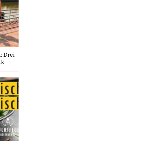
: Drei
ik