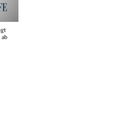
agt
 ab