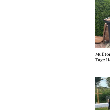
Müllto
Tage H