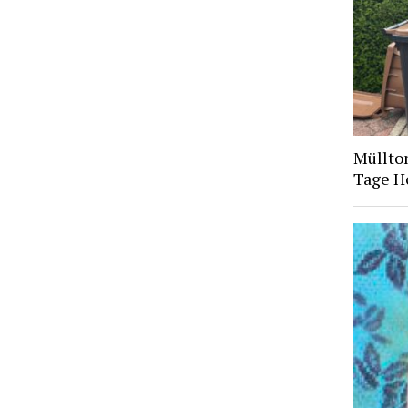
Müllto
Tage H