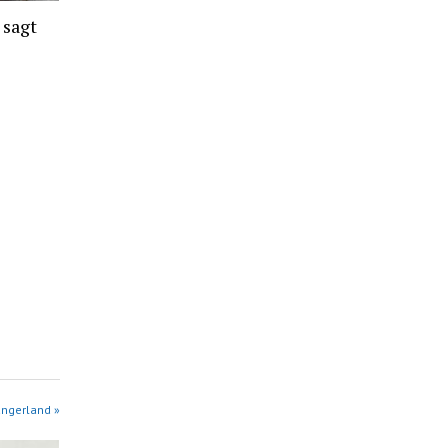
 sagt
angerland »