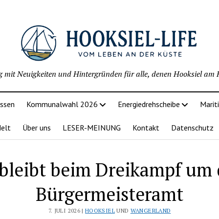
g mit Neuigkeiten und Hintergründen für alle, denen Hooksiel am H
issen
Kommunalwahl 2026
Energiedrehscheibe
Marit
delt
Über uns
LESER-MEINUNG
Kontakt
Datenschutz
 bleibt beim Dreikampf um 
Bürgermeisteramt
7. JULI 2026 |
HOOKSIEL
UND
WANGERLAND