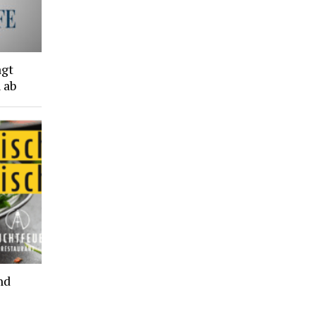
agt
 ab
nd