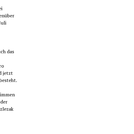
ei
genüber
uli
ch das
ro
 jetzt
besteht.
Stimmen
 der
zlezak