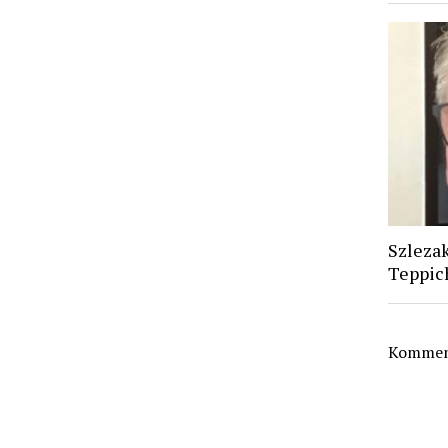
Szlezak
Teppic
Komment