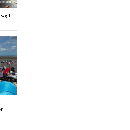
 sagt
er