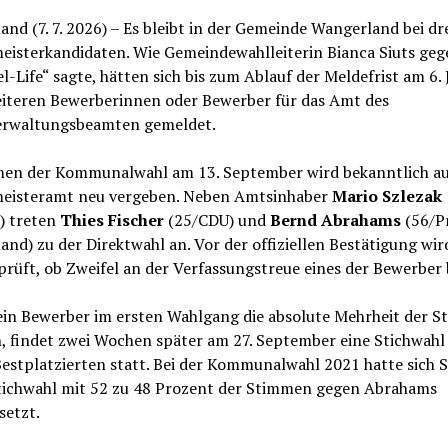
nd (7. 7. 2026) – Es bleibt in der Gemeinde Wangerland bei dr
eisterkandidaten. Wie Gemeindewahlleiterin Bianca Siuts ge
l-Life“ sagte, hätten sich bis zum Ablauf der Meldefrist am 6. J
eiteren Bewerberinnen oder Bewerber für das Amt des
rwaltungsbeamten gemeldet.
en der Kommunalwahl am 13. September wird bekanntlich au
eisteramt neu vergeben. Neben Amtsinhaber
Mario Szlezak
) treten
Thies Fischer
(25/CDU) und
Bernd Abrahams
(56/P
nd) zu der Direktwahl an. Vor der offiziellen Bestätigung wird
rüft, ob Zweifel an der Verfassungstreue eines der Bewerber 
kein Bewerber im ersten Wahlgang die absolute Mehrheit der 
, findet zwei Wochen später am 27. September eine Stichwahl
estplatzierten statt. Bei der Kommunalwahl 2021 hatte sich S
Stichwahl mit 52 zu 48 Prozent der Stimmen gegen Abrahams
setzt.