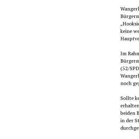
Wangerla
Bürgerm
„Hooksie
keine w
Hauptve
Im Rahm
Bürgerm
(52/SPD
Wangerla
noch gep
Sollte 
erhalten
beiden B
in der 
durchge