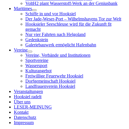
VoltH2 plant Wasserstoff-Werk an der Geniusbank
Maritimes
Menü
Schiffe in und vor Hooksiel
öffnen
Der Jade-Weser-Port – Wilhelmshavens Tor zur Welt
Hooksieler Seeschleuse wird für die Zukunft fit
gemacht
Nur vier Fahrten nach Helgoland
Gedenkstein
Galeriebauwerk ermöglicht Hafenbahn
Vereine
Menü
Vereine, Verbände und Institutionen
öffnen
Sportvereine
Wassersport
Kulturangebot
Freiwillige Feuerwehr Hooksiel
Dorfgemeinschaft Hooksiel
Landfrauenverein Hooksiel
Veranstaltungen
Hooksiel radelt
Über uns
LESER-MEINUNG
Kontakt
Datenschutz
Impressum