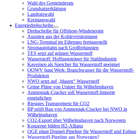
öffnen
Wahl des Gemeinderats
Grundsatzerklärung
Landratswahl
Kreistagswahl
Energiedrehscheibe
Menü
Drehscheibe für Offshore-Windenergie
öffnen
Ausstieg aus der Kohleverstromung
LNG-Terminal im Eiltempo fertiggestellt
Stromautobahn nach Großbritannien
TES setzt auf grünen Wasserstoff
Wasserstoff: Hoffungsträger für Stahlindustrie
Kavernen als Speicher für Wasserstoff geeignet
OOWV baut Werk: Brauchwasser für die Wasserstoff-
Produktion
NWO setzt auf „blauen“ Wasserstoff
Grüne Pläne von Uniper für Wilhelmshaven
Ammoniak-Cracker soll Wasserstoff-Importe
ermöglichen
Riesiges Transportnetz für CO2
BP prüft Bau von Ammoniak-Cracker bei NWO in
Wilhelmshaven
CO2-Export über Wilhelmshaven nach Norwegen
Konzerne bilden H2-Allianz
OGE plant Doppel-Pipeline für Wasserstoff und Erdgas
Wasserstoff-Pipeline aus Norwegen?