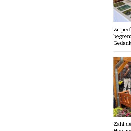
Zu per
begren
Gedan
Zahl d
Hooksie