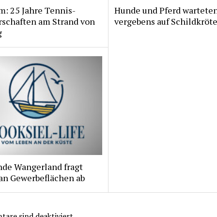
m: 25 Jahre Tennis-
Hunde und Pferd wartete
rschaften am Strand von
vergebens auf Schildkröt
g
de Wangerland fragt
 an Gewerbeflächen ab
are sind deaktiviert.