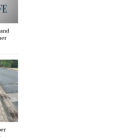
rand
uer
ber
e