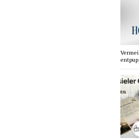
Vermei
entpupp