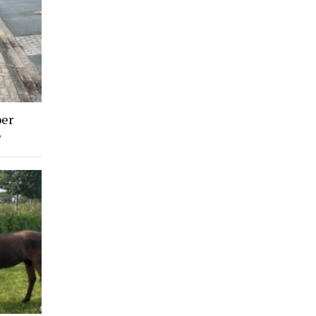
ber
e