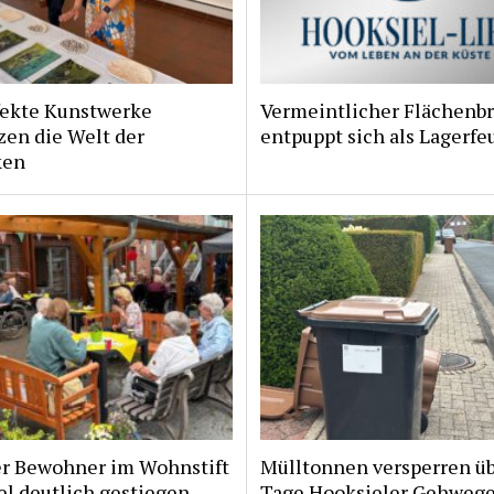
fekte Kunstwerke
Vermeintlicher Flächenb
zen die Welt der
entpuppt sich als Lagerfe
ken
er Bewohner im Wohnstift
Mülltonnen versperren ü
l deutlich gestiegen
Tage Hooksieler Gehweg