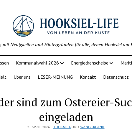
g mit Neuigkeiten und Hintergründen für alle, denen Hooksiel am H
issen
Kommunalwahl 2026
Energiedrehscheibe
Marit
delt
Über uns
LESER-MEINUNG
Kontakt
Datenschutz
der sind zum Ostereier-Su
eingeladen
2. APRIL 2026 |
HOOKSIEL
UND
WANGERLAND