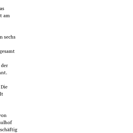
as
st am
an sechs
sgesamt
 der
hnt.
 Die
lt
von
hulhof
schäftig