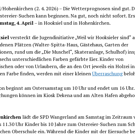
/Hohenkirchen (2. 4. 2026) – Die Wetterprognosen sind gut. D
tereier-Suchen kann beginnen. Na gut, noch nicht sofort. Er
mstag, 4. April
– in Hooksiel und in Hohenkirchen.
siel
versteckt die Jugendinitiative „Weil wir Hooksieler sind“ 
edenen Plätzen (Walter-Spitta-Haus, Gästehaus, Garten der
onen, rund um die „Die Muschel“, Skateranlage, Schulhof) in
sechs unterschiedlichen Farben gefärbte Eier. Kinder von
schen oder von Urlaubern, die an den Ort jeweils ein Holzei in
en Farbe finden, werden mit einer kleinen
Überraschung
belo
ion beginnt am Ostersamstag um 10 Uhr und endet um 16 Uhr.
chungen können im Kiosk Dekena und am Alten Hafen abgeho
nkirchen
lädt die SPD Wangerland am Samstag im Zeitraum 
s 11.30 Uhr Kinder bis 10 Jahre zum Ostereier-Suchen zum Sc
ichen Oberschule ein. Während die Kinder mit der Eiersuche be