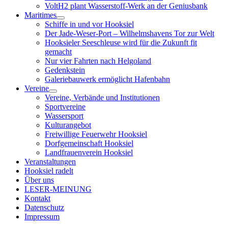
VoltH2 plant Wasserstoff-Werk an der Geniusbank
Maritimes
Menü
Schiffe in und vor Hooksiel
öffnen
Der Jade-Weser-Port – Wilhelmshavens Tor zur Welt
Hooksieler Seeschleuse wird für die Zukunft fit
gemacht
Nur vier Fahrten nach Helgoland
Gedenkstein
Galeriebauwerk ermöglicht Hafenbahn
Vereine
Menü
Vereine, Verbände und Institutionen
öffnen
Sportvereine
Wassersport
Kulturangebot
Freiwillige Feuerwehr Hooksiel
Dorfgemeinschaft Hooksiel
Landfrauenverein Hooksiel
Veranstaltungen
Hooksiel radelt
Über uns
LESER-MEINUNG
Kontakt
Datenschutz
Impressum