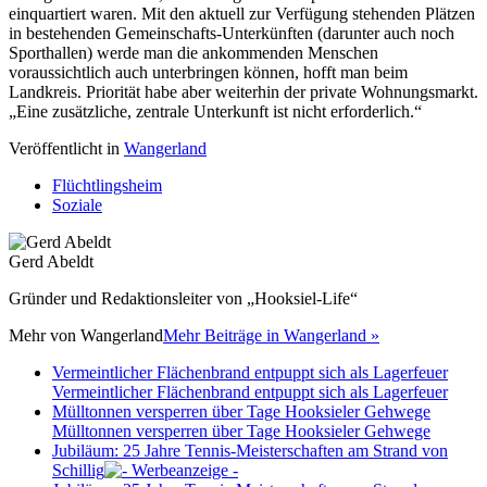
einquartiert waren. Mit den aktuell zur Verfügung stehenden Plätzen
in bestehenden Gemeinschafts-Unterkünften (darunter auch noch
Sporthallen) werde man die ankommenden Menschen
voraussichtlich auch unterbringen können, hofft man beim
Landkreis. Priorität habe aber weiterhin der private Wohnungsmarkt.
„Eine zusätzliche, zentrale Unterkunft ist nicht erforderlich.“
Veröffentlicht in
Wangerland
Flüchtlingsheim
Soziale
Gerd Abeldt
Gründer und Redaktionsleiter von „Hooksiel-Life“
Mehr von
Wangerland
Mehr Beiträge in Wangerland »
Vermeintlicher Flächenbrand entpuppt sich als Lagerfeuer
Vermeintlicher Flächenbrand entpuppt sich als Lagerfeuer
Mülltonnen versperren über Tage Hooksieler Gehwege
Mülltonnen versperren über Tage Hooksieler Gehwege
Jubiläum: 25 Jahre Tennis-Meisterschaften am Strand von
Schillig