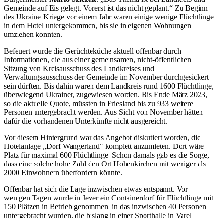
Gemeinde auf Eis gelegt. Vorerst ist das nicht geplant.“ Zu Beginn
des Ukraine-Kriege vor einem Jahr waren einige wenige Flüchtlinge
in dem Hotel untergekommen, bis sie in eigenen Wohnungen
umziehen konnten.
Befeuert wurde die Gerüchteküche aktuell offenbar durch
Informationen, die aus einer gemeinsamen, nicht-öffentlichen
Sitzung von Kreisausschuss des Landkreises und
Verwaltungsausschuss der Gemeinde im November durchgesickert
sein dürften. Bis dahin waren dem Landkreis rund 1600 Flüchtlinge,
überwiegend Ukrainer, zugewiesen worden. Bis Ende März 2023,
so die aktuelle Quote, müssten in Friesland bis zu 933 weitere
Personen untergebracht werden. Aus Sicht von November hätten
dafür die vorhandenen Unterkünfte nicht ausgereicht.
Vor diesem Hintergrund war das Angebot diskutiert worden, die
Hotelanlage „Dorf Wangerland“ komplett anzumieten. Dort wäre
Platz für maximal 600 Flüchtlinge. Schon damals gab es die Sorge,
dass eine solche hohe Zahl den Ort Hohenkirchen mit weniger als
2000 Einwohnern überfordern könnte.
Offenbar hat sich die Lage inzwischen etwas entspannt. Vor
wenigen Tagen wurde in Jever ein Containerdorf für Flüchtlinge mit
150 Plätzen in Betrieb genommen, in das inzwischen 40 Personen
untergebracht wurden, die bislang in einer Sporthalle in Varel