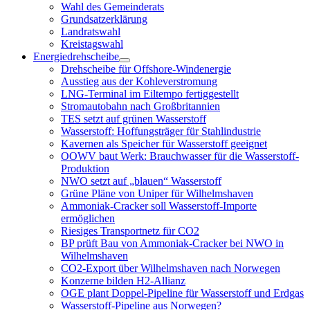
öffnen
Wahl des Gemeinderats
Grundsatzerklärung
Landratswahl
Kreistagswahl
Energiedrehscheibe
Menü
Drehscheibe für Offshore-Windenergie
öffnen
Ausstieg aus der Kohleverstromung
LNG-Terminal im Eiltempo fertiggestellt
Stromautobahn nach Großbritannien
TES setzt auf grünen Wasserstoff
Wasserstoff: Hoffungsträger für Stahlindustrie
Kavernen als Speicher für Wasserstoff geeignet
OOWV baut Werk: Brauchwasser für die Wasserstoff-
Produktion
NWO setzt auf „blauen“ Wasserstoff
Grüne Pläne von Uniper für Wilhelmshaven
Ammoniak-Cracker soll Wasserstoff-Importe
ermöglichen
Riesiges Transportnetz für CO2
BP prüft Bau von Ammoniak-Cracker bei NWO in
Wilhelmshaven
CO2-Export über Wilhelmshaven nach Norwegen
Konzerne bilden H2-Allianz
OGE plant Doppel-Pipeline für Wasserstoff und Erdgas
Wasserstoff-Pipeline aus Norwegen?