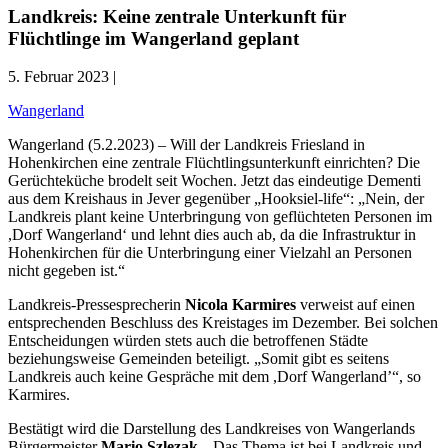
Landkreis: Keine zentrale Unterkunft für
Flüchtlinge im Wangerland geplant
5. Februar 2023 |
Wangerland
Wangerland (5.2.2023) – Will der Landkreis Friesland in
Hohenkirchen eine zentrale Flüchtlingsunterkunft einrichten? Die
Gerüchteküche brodelt seit Wochen. Jetzt das eindeutige Dementi
aus dem Kreishaus in Jever gegenüber „Hooksiel-life“: „Nein, der
Landkreis plant keine Unterbringung von geflüchteten Personen im
,Dorf Wangerland‘ und lehnt dies auch ab, da die Infrastruktur in
Hohenkirchen für die Unterbringung einer Vielzahl an Personen
nicht gegeben ist.“
Landkreis-Pressesprecherin
Nicola Karmires
verweist auf einen
entsprechenden Beschluss des Kreistages im Dezember. Bei solchen
Entscheidungen würden stets auch die betroffenen Städte
beziehungsweise Gemeinden beteiligt. „Somit gibt es seitens
Landkreis auch keine Gespräche mit dem ,Dorf Wangerland’“, so
Karmires.
Bestätigt wird die Darstellung des Landkreises von Wangerlands
Bürgermeister
Mario Szlezak
. „Das Thema ist bei Landkreis und