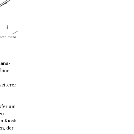
boote mehr
ans-
läne
eiterer
Ufer um
en
in Kiosk
n, der