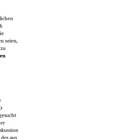
lichen
h
ie
n seien,
 zu
en
r
Er
gesucht
der
skussion
 des aus