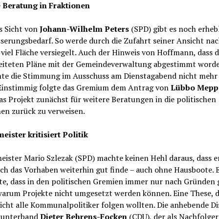
 Beratung in Fraktionen
s Sicht von
Johann-Wilhelm Peters
(SPD) gibt es noch erheb
serungsbedarf. So werde durch die Zufahrt seiner Ansicht nac
viel Fläche versiegelt. Auch der Hinweis von Hoffmann, dass d
eiteten Pläne mit der Gemeindeverwaltung abgestimmt worde
te die Stimmung im Ausschuss am Dienstagabend nicht mehr
 Einstimmig folgte das Gremium dem Antrag von
Lübbo Mepp
as Projekt zunächst für weitere Beratungen in die politischen
en zurück zu verweisen.
ister kritisiert Politik
ister Mario Szlezak (SPD) machte keinen Hehl daraus, dass e
ch das Vorhaben weiterhin gut finde – auch ohne Hausboote. 
te, dass in den politischen Gremien immer nur nach Gründen 
warum Projekte nicht umgesetzt werden können. Eine These, 
icht alle Kommunalpolitiker folgen wollten. Die anhebende Di
 unterband
Dieter Behrens-Focken
(CDU), der als Nachfolger