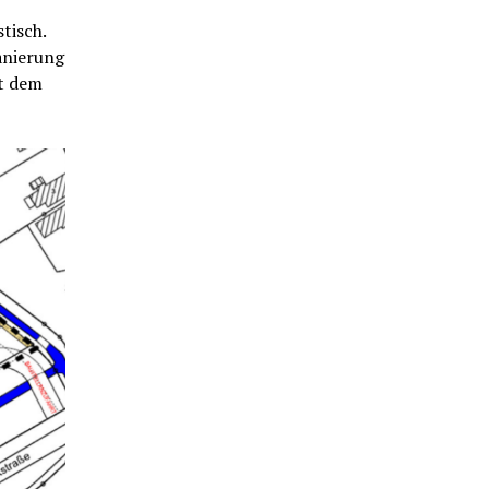
tisch.
anierung
it dem