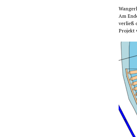
Wangerla
Am Ende
verließ 
Projekt 