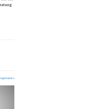
ratung
angerland »