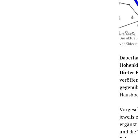
Die aktual
vor. Skizz
Dabei h
Hohenki
Dieter
veröffen
gegenüb
Hausboo
Vorgese
jeweils 
ergänzt 
und die