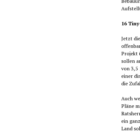
Bebauun
Aufstell
16 Tiny
Jetzt d
offenbar
Projekt 
sollen a
von 3,5
einer di
die Zuf
Auch we
Pläne mi
Ratsher
ein ganz
Land sol