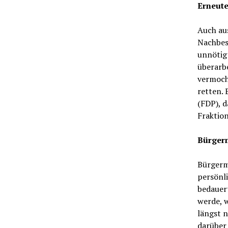
Erneute
Auch au
Nachbes
unnötig 
überarb
vermoch
retten.
(FDP), d
Fraktion
Bürgerme
Bürgerme
persönli
bedauer
werde, 
längst n
darüber