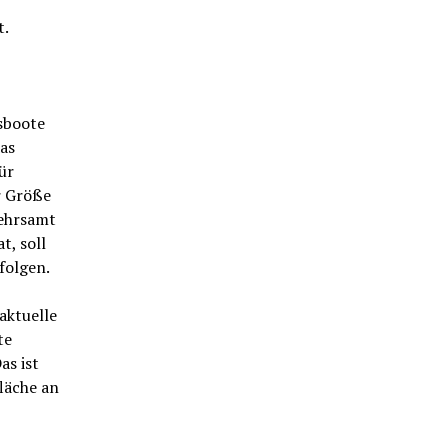
t.
sboote
das
ür
r Größe
kehrsamt
t, soll
folgen.
aktuelle
te
as ist
fläche an