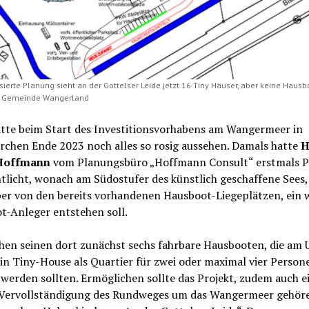
isierte Planung sieht an der Gottelser Leide jetzt 16 Tiny Häuser, aber keine Haus
e: Gemeinde Wangerland
atte beim Start des Investitionsvorhabens am Wangermeer in
rchen Ende 2023 noch alles so rosig aussehen. Damals hatte
H
 Hoffmann
vom Planungsbüro „Hoffmann Consult“ erstmals P
tlicht, wonach am Südostufer des künstlich geschaffene Sees,
er von den bereits vorhandenen Hausboot-Liegeplätzen, ein w
t-Anleger entstehen soll.
hen seinen dort zunächst sechs fahrbare Hausbooten, die am 
ein Tiny-House als Quartier für zwei oder maximal vier Person
werden sollten. Ermöglichen sollte das Projekt, zudem auch e
 Vervollständigung des Rundweges um das Wangermeer gehöre