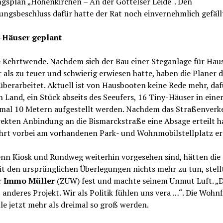
gsplan „Hohenkirchen – An der Gottelser Leide“. Den
ungsbeschluss dafür hatte der Rat noch einvernehmlich gefäll
-Häuser geplant
ie Kehrtwende. Nachdem sich der Bau einer Steganlage für Hau
 als zu teuer und schwierig erwiesen hatte, haben die Planer 
überarbeitet. Aktuell ist von Hausbooten keine Rede mehr, daf
n Land, ein Stück abseits des Seeufers, 16 Tiny-Häuser in eine
 mal 10 Metern aufgestellt werden. Nachdem das Straßenver
rekten Anbindung an die Bismarckstraße eine Absage erteilt ha
ahrt vorbei am vorhandenen Park- und Wohnmobilstellplatz er
nn Kiosk und Rundweg weiterhin vorgesehen sind, hätten die 
t den ursprünglichen Überlegungen nichts mehr zu tun, stell
r
Immo Müller
(ZUW) fest und machte seinem Unmut Luft. „D
 anderes Projekt. Wir als Politik fühlen uns vera …“. Die Wohn
le jetzt mehr als dreimal so groß werden.