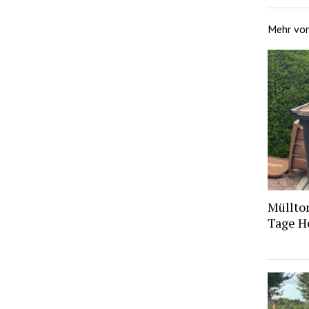
Mehr vo
Müllto
Tage H