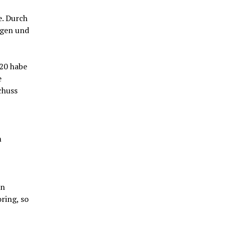
. Durch
ngen und
020 habe
e
chuss
m
on
ring, so