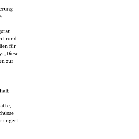
derung
e
gsrat
mt rund
ien für
y: „Diese
en zur
shalb
atte,
chüsse
rringert