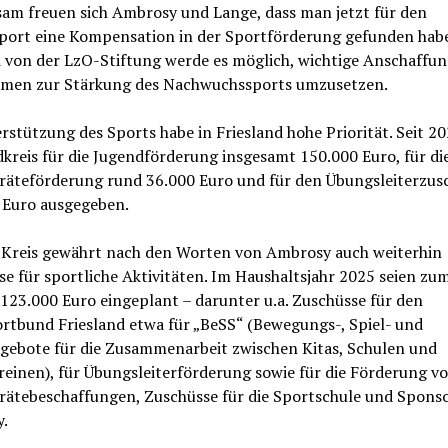
am freuen sich Ambrosy und Lange, dass man jetzt für den
port eine Kompensation in der Sportförderung gefunden habe
d von der LzO-Stiftung werde es möglich, wichtige Anschaffu
en zur Stärkung des Nachwuchssports umzusetzen.
rstützung des Sports habe in Friesland hohe Priorität. Seit 2
kreis für die Jugendförderung insgesamt 150.000 Euro, für di
räteförderung rund 36.000 Euro und für den Übungsleiterzus
 Euro ausgegeben.
 Kreis gewährt nach den Worten von Ambrosy auch weiterhin
e für sportliche Aktivitäten. Im Haushaltsjahr 2025 seien zu
 123.000 Euro eingeplant – darunter u.a. Zuschüsse für den
rtbund Friesland etwa für „BeSS“ (Bewegungs-, Spiel- und
gebote für die Zusammenarbeit zwischen Kitas, Schulen und
einen), für Übungsleiterförderung sowie für die Förderung v
rätebeschaffungen, Zuschüsse für die Sportschule und Sponso
y.