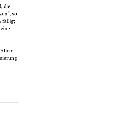
, die
zen“, so
fällig;
reine
 Allein
anierung