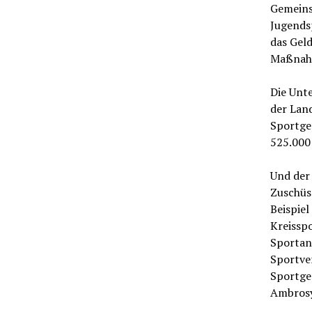
Gemeins
Jugends
das Gel
Maßnahm
Die Unte
der Land
Sportge
525.000
Und der
Zuschüss
Beispiel
Kreisspo
Sportan
Sportver
Sportge
Ambros