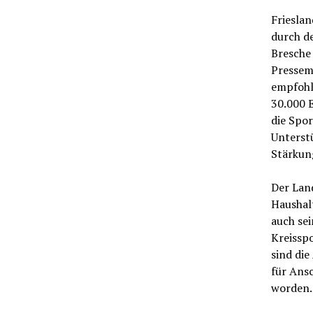
Friesla
durch de
Bresche 
Pressem
empfohl
30.000 E
die Spor
Unterst
Stärkun
Der Lan
Haushalt
auch se
Kreissp
sind di
für Ans
worden.