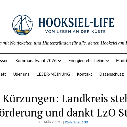
g mit Neuigkeiten und Hintergründen für alle, denen Hooksiel am H
issen
Kommunalwahl 2026
Energiedrehscheibe
Marit
delt
Über uns
LESER-MEINUNG
Kontakt
Datenschutz
 Kürzungen: Landkreis ste
förderung und dankt LzO St
23. MÄRZ 2025 |
WANGERLAND