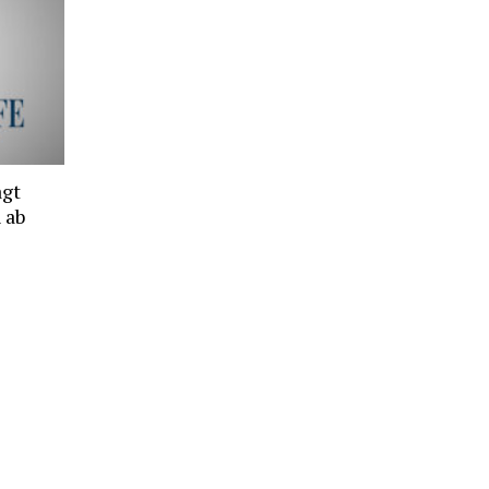
agt
 ab