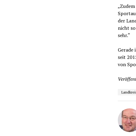
„Zudem k
Sportau
der Lan
nicht so
sehr.“
Gerade i
seit 20
von Spo
Veröffent
Landkrei