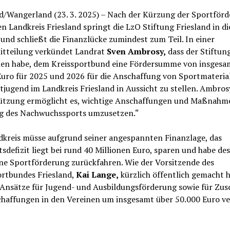
nd/Wangerland (23. 3. 2025) – Nach der Kürzung der Sportför
n Landkreis Friesland springt die LzO Stiftung Friesland in di
und schließt die Finanzlücke zumindest zum Teil. In einer
itteilung verkündet Landrat
Sven Ambrosy,
dass der Stiftun
en habe, dem Kreissportbund eine Fördersumme von insgesa
uro für 2025 und 2026 für die Anschaffung von Sportmaterial
tjugend im Landkreis Friesland in Aussicht zu stellen. Ambros
ützung ermöglicht es, wichtige Anschaffungen und Maßnahm
g des Nachwuchssports umzusetzen.“
dkreis müsse aufgrund seiner angespannten Finanzlage, das
sdefizit liegt bei rund 40 Millionen Euro, sparen und habe de
ine Sportförderung zurückfahren. Wie der Vorsitzende des
ortbundes Friesland,
Kai Lange,
kürzlich öffentlich gemacht h
e Ansätze für Jugend- und Ausbildungsförderung sowie für Zus
chaffungen in den Vereinen um insgesamt über 50.000 Euro ve