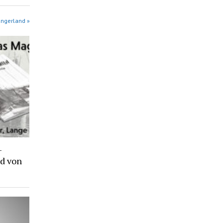
angerland »
-
d von