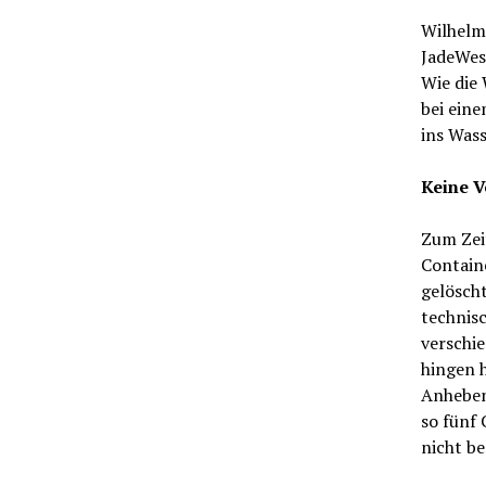
Wilhelm
JadeWes
Wie die
bei ein
ins Wass
Keine V
Zum Zei
Containe
gelösch
technisc
verschi
hingen 
Anheben
so fünf 
nicht be