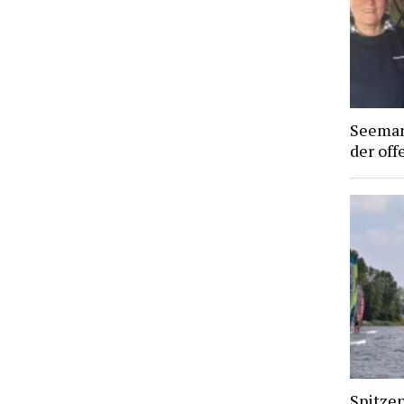
Seeman
der off
Spitze