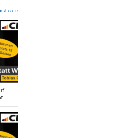
elmshaven »
uf
ht