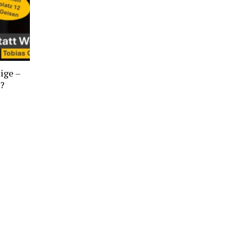
ige –
t?