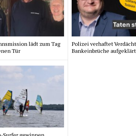
nsmission lädt zum Tag
Polizei verhaftet Verdächt
enen Tür
Bankeinbrüche aufgeklär
n-Surfer gewinnen