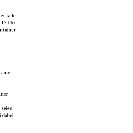
er Jade.
 17 Uhr
ntainer
tainer
iner
m
 seien
i dabei