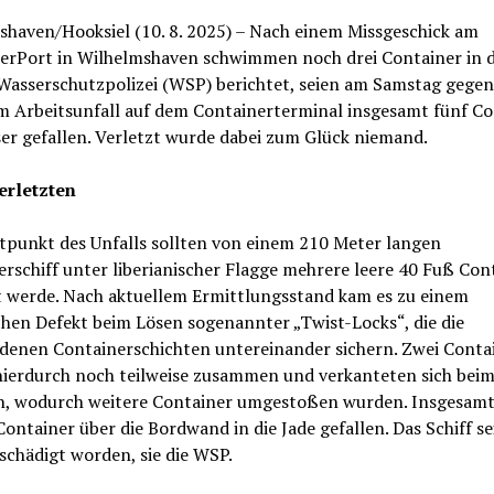
shaven/Hooksiel (10. 8. 2025) – Nach einem Missgeschick am
erPort in Wilhelmshaven schwimmen noch drei Container in d
 Wasserschutzpolizei (WSP) berichtet, seien am Samstag gegen
em Arbeitsunfall auf dem Containerterminal insgesamt fünf Co
er gefallen. Verletzt wurde dabei zum Glück niemand.
erletzten
tpunkt des Unfalls sollten von einem 210 Meter langen
rschiff unter liberianischer Flagge mehrere leere 40 Fuß Con
t werde. Nach aktuellem Ermittlungsstand kam es zu einem
hen Defekt beim Lösen sogenannter „Twist-Locks“, die die
edenen Containerschichten untereinander sichern. Zwei Conta
hierdurch noch teilweise zusammen und verkanteten sich bei
, wodurch weitere Container umgestoßen wurden. Insgesamt
Container über die Bordwand in die Jade gefallen. Das Schiff se
schädigt worden, sie die WSP.