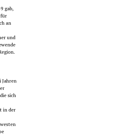
39 gab,
 für
ch an
mer und
iewende
Region.
i Jahren
er
ie sich
 in der
dwesten
be