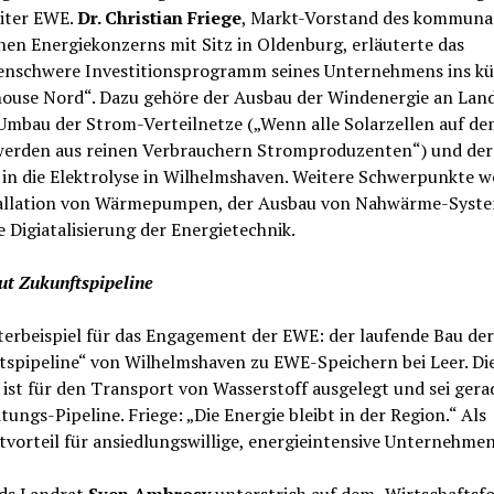
eiter EWE.
Dr. Christian Friege
, Markt-Vorstand des kommuna
en Energiekonzerns mit Sitz in Oldenburg, erläuterte das
denschwere Investitionsprogramm seines Unternehmens ins kü
ouse Nord“. Dazu gehöre der Ausbau der Windenergie an Lan
 Umbau der Strom-Verteilnetze („Wenn alle Solarzellen auf d
werden aus reinen Verbrauchern Stromproduzenten“) und der
 in die Elektrolyse in Wilhelmshaven. Weitere Schwerpunkte 
tallation von Wärmepumpen, der Ausbau von Nahwärme-Syst
e Digiatalisierung der Energietechnik.
t Zukunftspipeline
terbeispiel für das Engagement der EWE: der laufende Bau der
tspipeline“ von Wilhelmshaven zu EWE-Speichern bei Leer. Di
 ist für den Transport von Wasserstoff ausgelegt und sei gera
tungs-Pipeline. Friege: „Die Energie bleibt in der Region.“ Als
vorteil für ansiedlungswillige, energieintensive Unternehmen