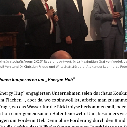
im „Wirtschaftsforum 2023“ Rede und Antwort: (v. l.) Maximilian Graf von Wedel, L
E-Vorstand Dr. Christian Friege und Wirtschaftsförderer Alexander Leonhardt. Foto
hmen kooperieren am „Energie Hub“
„Energy Hug“ engagierten Unternehmen seien durchaus Konku
m Flächen –, aber da, wo es sinnvoll ist, arbeite man zusamm
Frage, wo das Wasser für die Elektrolyse herkommen soll, oder 
ation einer gemeinsamen Hafenfeuerwehr. Und, besonders wic
ngen um Fördermittel. Denn ohne Förderung durch den Bund 