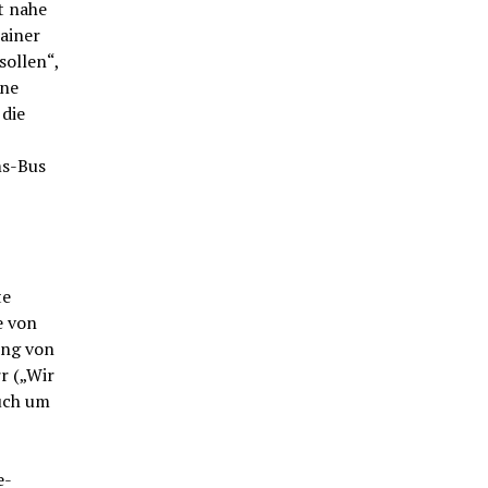
t nahe
ainer
sollen“,
üne
 die
ms-Bus
te
e von
ung von
r („Wir
auch um
e-