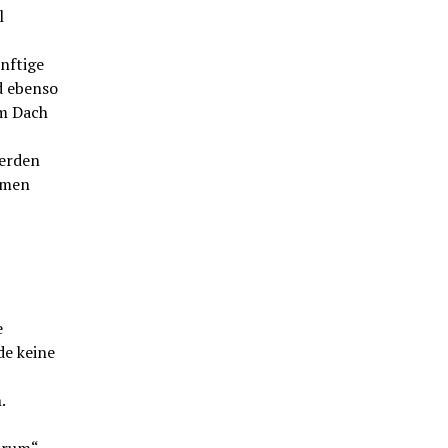
l
nftige
d ebenso
em Dach
werden
emen
e
de keine
.