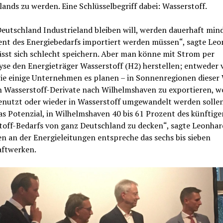
ands zu werden. Eine Schlüsselbegriff dabei: Wasserstoff.
eutschland Industrieland bleiben will, werden dauerhaft min
ent des Energiebedarfs importiert werden müssen“, sagte Leo
sst sich schlecht speichern. Aber man könne mit Strom per
yse den Energieträger Wasserstoff (H2) herstellen; entweder 
ie einige Unternehmen es planen – in Sonnenregionen dieser 
 Wasserstoff-Derivate nach Wilhelmshaven zu exportieren, wo
enutzt oder wieder in Wasserstoff umgewandelt werden sollen
s Potenzial, in Wilhelmshaven 40 bis 61 Prozent des künftige
toff-Bedarfs von ganz Deutschland zu decken“, sagte Leonhar
 an der Energieleitungen entspreche das sechs bis sieben
ftwerken.