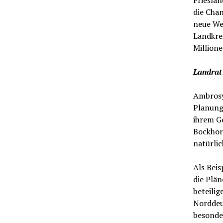
Frieslan
die Chan
neue Wer
Landkre
Millione
Landrat
Ambrosy
Planungs
ihrem Ge
Bockhor
natürli
Als Beis
die Plän
beteilig
Norddeut
besonder