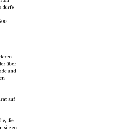
orum“
s dürfe
500
deren
der über
ande und
gen
drat auf
ie, die
n sitzen