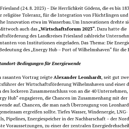
riesland (24. 8. 2023) – Die Herrlichkeit Gödens, die es bis 18
r religiöse Toleranz, für die Integration von Flüchtlingen und
che Innovation etwa im Wasserbau. Um Innovationen drehte si
Mittwoch auch das
„Wirtschaftsforum 2023“
. Dazu hatte die
aftsförderung des Landkreises Friesland zahlreiche Unterneh
ntanten von Institutionen eingeladen. Das Thema: Die Energ
 Bedeutung des „Energy Hub – Port of Wilhelmshaven“ für die 
Standort-Bedingungen für Energiewende
m rasanten Vortrag zeigte
Alexander Leonhardt
, seit gut zwe
tsführer der Wirtschaftsförderung Wilhelmshaven und einer d
 des lockeren Zusammenschluss von an die 40 Unternehmen, d
rgy Hub“ engagieren, die Chancen im Zusammenhang mit der
wende auf. Chancen, die man nach Überzeugung von Leonhardt
emeinsam ergreifen sollte. Tiefes Wasser, Windenergie, LNG-
s, Pipelines, Energiespeicher in der Nachbarschaft – der Nor
te Voraussetzungen, zu einer der zentralen Energiedrehschei