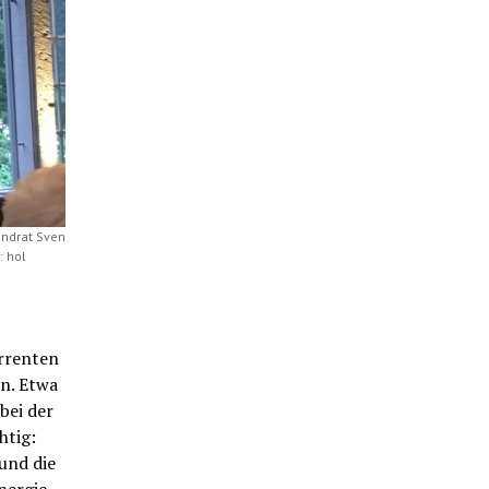
andrat Sven
: hol
rrenten
en. Etwa
bei der
htig:
und die