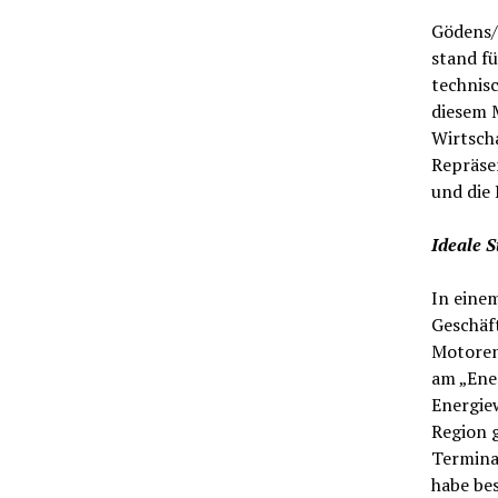
Gödens/F
stand fü
technis
diesem 
Wirtsch
Repräse
und die
Ideale 
In eine
Geschäf
Motoren
am „Ene
Energie
Region g
Terminal
habe bes