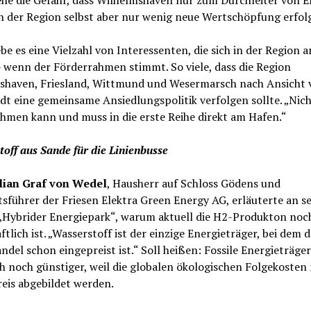
he die Gefahr, dass Wilhelmshaven nur zum Durchleiter von E
n der Region selbst aber nur wenig neue Wertschöpfung erfol
be es eine Vielzahl von Interessenten, die sich in der Region a
 wenn der Förderrahmen stimmt. So viele, dass die Region
shaven, Friesland, Wittmund und Wesermarsch nach Ansicht 
t eine gemeinsame Ansiedlungspolitik verfolgen sollte. „Nich
hmen kann und muss in die erste Reihe direkt am Hafen.“
off aus Sande für die Linienbusse
ian Graf von Wedel
, Hausherr auf Schloss Gödens und
sführer der Friesen Elektra Green Energy AG, erläuterte an s
 „Hybrider Energiepark“, warum aktuell die H2-Produkton noc
ftlich ist. „Wasserstoff ist der einzige Energieträger, bei dem d
del schon eingepreist ist.“ Soll heißen: Fossile Energieträger
h noch günstiger, weil die globalen ökologischen Folgekosten 
reis abgebildet werden.