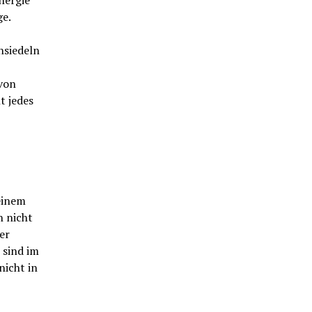
nergie
ge.
nsiedeln
von
t jedes
einem
h nicht
er
 sind im
nicht in