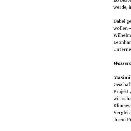
EU beste
werde, i
Dabei ge
wollen –
Wilhelm
Leonhard
Unterne
Wasserst
Maximil
Geschäft
Projekt
wirtscha
Klimawan
Vergleic
ihrem P