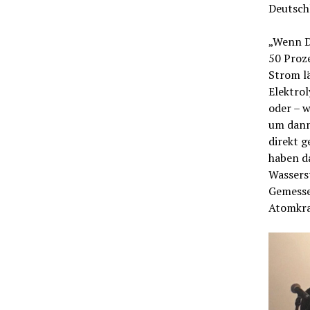
Deutschl
„Wenn D
50 Proz
Strom lä
Elektrol
oder – w
um dann
direkt g
haben da
Wassers
Gemessen
Atomkra