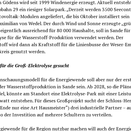
 Gödens wird seit 1999 Windenergie erzeugt. Aktuell entsteh
bahn 29 ein riesiger Solarpark. „Derzeit werden 3500 Seecont
ovoltaik-Modulen angeliefert, die bis Oktober installiert sein 
aximilian von Wedel. Der durch Wind und Sonne erzeugte „gr
eigentlich ausreichend für 80 000 Haushalte, soll in Sande für
yse für die Wasserstoff-Produktion verwendet werden. Der
off wird dann als Kraftstoff für die Linienbusse der Weser-E
kreis genutzt werden.
für die Groß-Elektrolyse gesucht
nschauungsmodell für die Energiewende soll aber nur der ers
der Wasserstoffproduktion in Sande sein. Ab 2028, so die Plän
l, könnte am Standort eine Elektrolyse-Park mit einer Leist
watt entstehen. Für dieses Großprojekt sucht der Schloss-Her
Ende nur eine Art Hausmeister“) drei industrielle Partner – 
ko der Investition auf mehrere Schultern zu verteilen.
giewende für die Region nutzbar machen will auch der Energi