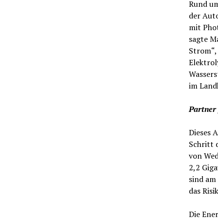
Rund um
der Auto
mit Phot
sagte M
Strom“, 
Elektrol
Wasserst
im Land
Partner 
Dieses A
Schritt 
von Wede
2,2 Giga
sind am 
das Risi
Die Ener