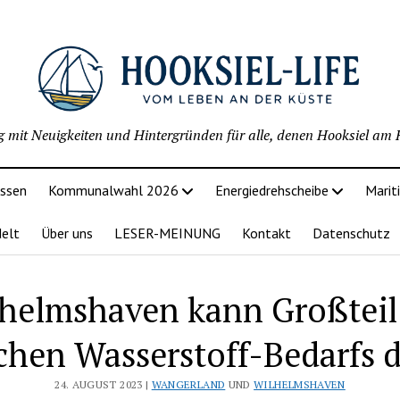
g mit Neuigkeiten und Hintergründen für alle, denen Hooksiel am H
issen
Kommunalwahl 2026
Energiedrehscheibe
Marit
delt
Über uns
LESER-MEINUNG
Kontakt
Datenschutz
helmshaven kann Großteil
chen Wasserstoff-Bedarfs 
24. AUGUST 2023 |
WANGERLAND
UND
WILHELMSHAVEN