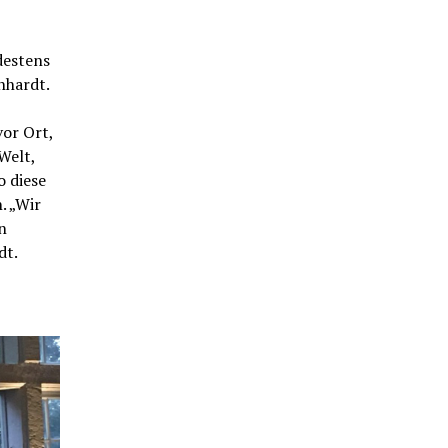
destens
nhardt.
vor Ort,
Welt,
 diese
. „Wir
n
dt.