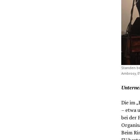
Standen be
Ambrosy, EW
Unterne
Die im 
– etwa u
bei der 
Organis
Beim Ri