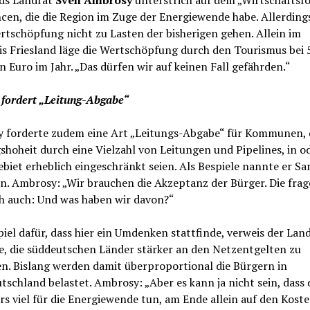
ds Landrat
Sven Ambrosy
unterstrich auf dem „Wirtschaftsf
cen, die die Region im Zuge der Energiewende habe. Allerding
tschöpfung nicht zu Lasten der bisherigen gehen. Allein im
is Friesland läge die Wertschöpfung durch den Tourismus bei 
n Euro im Jahr. „Das dürfen wir auf keinen Fall gefährden.“
 fordert „Leitung-Abgabe“
 forderte zudem eine Art „Leitungs-Abgabe“ für Kommunen, 
hoheit durch eine Vielzahl von Leitungen und Pipelines, in o
biet erheblich eingeschränkt seien. Als Bespiele nannte er S
n. Ambrosy: „Wir brauchen die Akzeptanz der Bürger. Die fra
ch auch: Und was haben wir davon?“
piel dafür, dass hier ein Umdenken stattfinde, verweis der Lan
e, die süddeutschen Länder stärker an den Netzentgelten zu
en. Bislang werden damit überproportional die Bürgern in
schland belastet. Ambrosy: „Aber es kann ja nicht sein, dass d
s viel für die Energiewende tun, am Ende allein auf den Koste