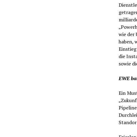
Dienstl
getragen
milliar
„Powerh
wie der
haben, 
Einstieg
die Ins
sowie di
EWE bau
Ein Mus
„Zukunf
Pipeline
Durchlei
Standort