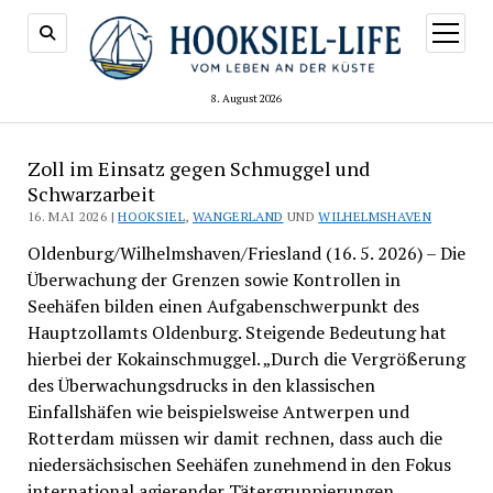
Menü
öffnen
8. August 2026
Zoll im Einsatz gegen Schmuggel und
Schwarzarbeit
16. MAI 2026 |
HOOKSIEL
,
WANGERLAND
UND
WILHELMSHAVEN
Oldenburg/Wilhelmshaven/Friesland (16. 5. 2026) – Die
Überwachung der Grenzen sowie Kontrollen in
Seehäfen bilden einen Aufgabenschwerpunkt des
Hauptzollamts Oldenburg. Steigende Bedeutung hat
hierbei der Kokainschmuggel. „Durch die Vergrößerung
des Überwachungsdrucks in den klassischen
Einfallshäfen wie beispielsweise Antwerpen und
Rotterdam müssen wir damit rechnen, dass auch die
niedersächsischen Seehäfen zunehmend in den Fokus
international agierender Tätergruppierungen