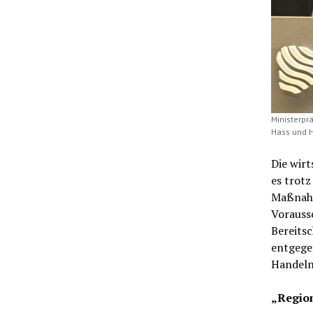
Ministerpr
Hass und H
Die wir
es trotz
Maßnahm
Vorauss
Bereits
entgegen
Handeln 
„Region