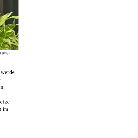
ng gegen
s werde
e
en
etze
t im