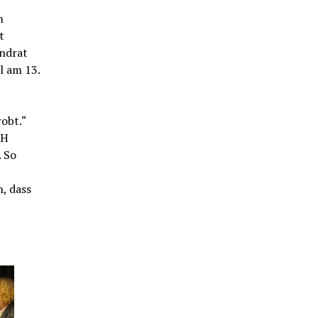
m
t
andrat
l am 13.
robt.“
bH
 So
, dass