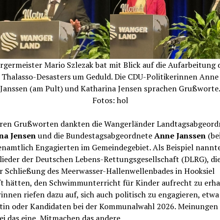
rgermeister Mario Szlezak bat mit Blick auf die Aufarbeitung 
Thalasso-Desasters um Geduld. Die CDU-Politikerinnen Anne
Janssen (am Pult) und Katharina Jensen sprachen Grußworte
Fotos: hol
eren Grußworten dankten die Wangerländer Landtagsabgeord
na Jensen
und die Bundestagsabgeordnete
Anne Janssen
(be
enamtlich Engagierten im Gemeindegebiet. Als Beispiel nannt
lieder der Deutschen Lebens-Rettungsgesellschaft (DLRG), die
er Schließung des Meerwasser-Hallenwellenbades in Hooksiel
t hätten, den Schwimmunterricht für Kinder aufrecht zu erhal
rinnen riefen dazu auf, sich auch politisch zu engagieren, etwa
tin oder Kandidaten bei der Kommunalwahl 2026. Meinungen
ei das eine, Mitmachen das andere.