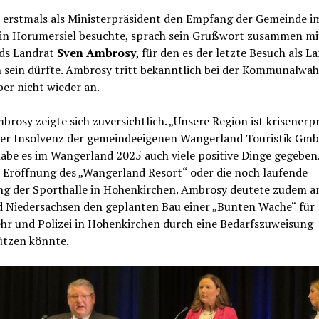
r erstmals als Ministerpräsident den Empfang der Gemeinde i
 in Horumersiel besuchte, sprach sein Grußwort zusammen mi
ds Landrat
Sven Ambrosy
, für den es der letzte Besuch als L
 sein dürfte. Ambrosy tritt bekanntlich bei der Kommunalwah
er nicht wieder an.
rosy zeigte sich zuversichtlich. „Unsere Region ist krisenerp
er Insolvenz der gemeindeeigenen Wangerland Touristik Gm
abe es im Wangerland 2025 auch viele positive Dinge gegeben.
e Eröffnung des „Wangerland Resort“ oder die noch laufende
ng der Sporthalle in Hohenkirchen. Ambrosy deutete zudem an
d Niedersachsen den geplanten Bau einer „Bunten Wache“ für
hr und Polizei in Hohenkirchen durch eine Bedarfszuweisung
ützen könnte.