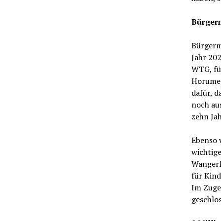
Bürgerm
Bürgerm
Jahr 202
WTG, fü
Horumer
dafür, d
noch au
zehn Jah
Ebenso w
wichtige
Wangerla
für Kind
Im Zuge
geschlo