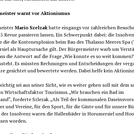
eister warnt vor Aktionismus
eister
Mario Szelzak
hatte eingangs vor zahlreichen Besuch
5 Revue passieren lassen. Ein Schwerpunkt dabei: die Insolven
r die die Kostenexplosion beim Bau des Thalasso Meeres Spa 
siel als Hauptursache gilt. Der Bürgermeister warb um Verst
ass die Antwort auf die Frage „Wie konnte es so weit kommen
ssteht. Es müssten Rechnungen und Entscheidungen der ver
re gesichtet und bewertete werden. Dabei helfe kein Aktionis
ichtig sei aus seiner Sicht, wie es weiter gehen soll mit dem s
n Wirtschaftsfaktor Tourismus. „Wir brauchen ein Bad im
nd“, forderte Szlezak. „Als Teil der kommunalen Daseinsvors
er und Vereine, für den Sport, für die Gäste und für unsere Bü
 der Insolvenz waren die Hallenbäder in Horumersiel und Hoo
ssen worden.