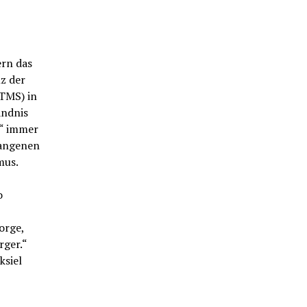
ern das
z der
(TMS) in
ändnis
?“ immer
gangenen
mus.
o
orge,
rger.“
ksiel