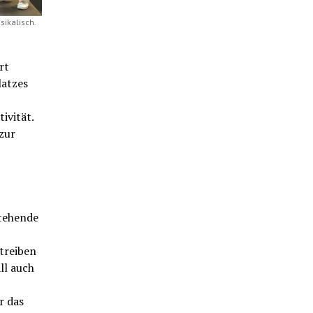
ikalisch.
rt
latzes
ivität.
zur
stehende
etreiben
ll auch
r das