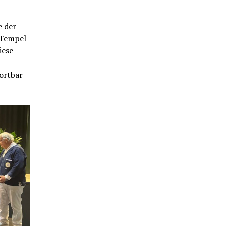
e der
-Tempel
iese
wortbar