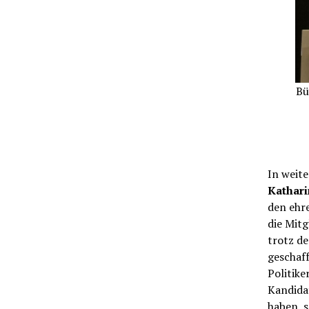
Bü
In weit
Kathari
den ehr
die Mitg
trotz d
geschaff
Politike
Kandida
haben, s