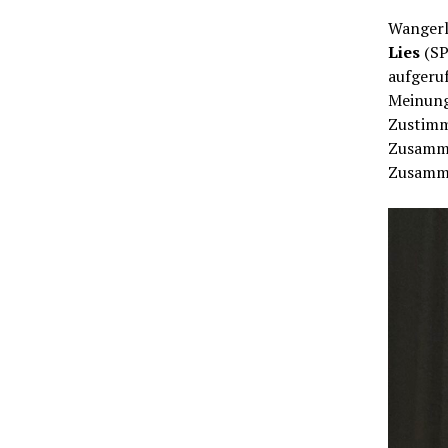
Wangerla
Lies
(SP
aufgeruf
Meinung
Zustimm
Zusamme
Zusamm