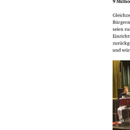
9 Milli
Gleichze
Bürgerm
seien ru
Einricht
zurückge
und wür