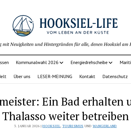
g mit Neuigkeiten und Hintergründen für alle, denen Hooksiel am H
issen
Kommunalwahl 2026
Energiedrehscheibe
Marit
delt
Über uns
LESER-MEINUNG
Kontakt
Datenschutz
meister: Ein Bad erhalten 
Thalasso weiter betreiben
3. JANUAR 2026 |
HOOKSIEL
,
TOURISMUS
UND
WANGERLAND