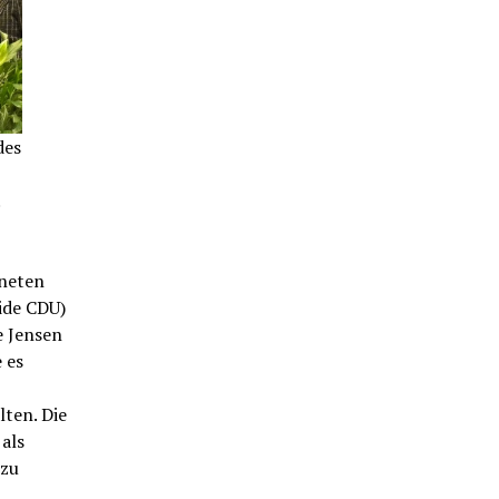
des
.
neten
ide CDU)
e Jensen
 es
ten. Die
 als
 zu