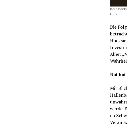
Der Shant
Foto: hol
Die Folg
betracht
Hooksiel
Investit
Aber: „
Wahrhei
Rat hat
Mit Blic
Hallenba
unwahrsc
werde. E
en Schwi
Verantw