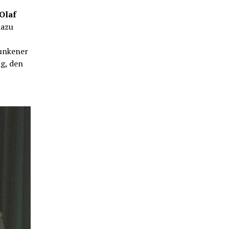
Olaf
dazu
unkener
g, den