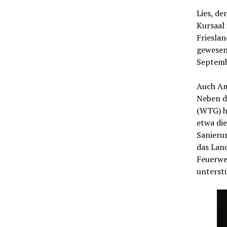
Lies, de
Kursaal
Frieslan
gewesen
Septemb
Auch Amb
Neben d
(WTG) h
etwa di
Sanieru
das Lan
Feuerwe
unterst