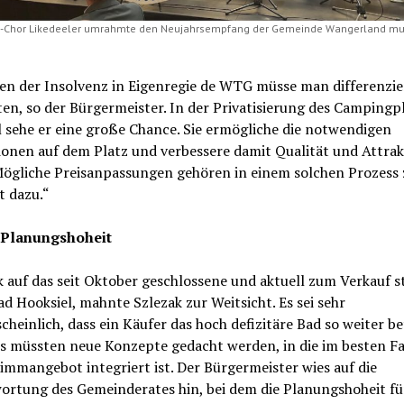
y-Chor Likedeeler umrahmte den Neujahrsempfang der Gemeinde Wangerland mus
en der Insolvenz in Eigenregie de WTG müsse man differenzie
en, so der Bürgermeister. In der Privatisierung des Campingp
 sehe er eine große Chance. Sie ermögliche die notwendigen
ionen auf dem Platz und verbessere damit Qualität und Attrakt
Mögliche Preisanpassungen gehören in einem solchen Prozess 
t dazu.“
 Planungshoheit
k auf das seit Oktober geschlossene und aktuell zum Verkauf 
d Hooksiel, mahnte Szlezak zur Weitsicht. Es sei sehr
heinlich, dass ein Käufer das hoch defizitäre Bad so weiter b
s müssten neue Konzepte gedacht werden, in die im besten Fa
mmangebot integriert ist. Der Bürgermeister wies auf die
ortung des Gemeinderates hin, bei dem die Planungshoheit fü