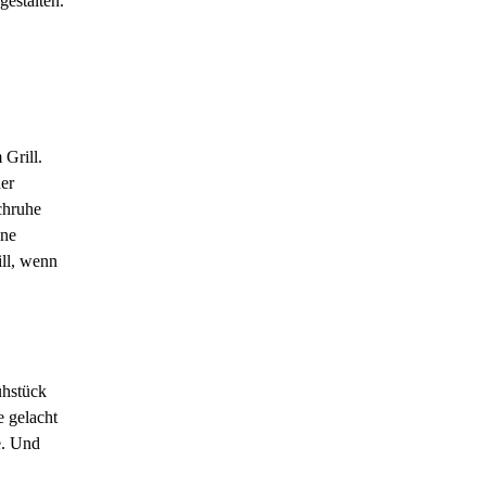
gestalten.
Grill.
er
chruhe
ine
ll, wenn
ühstück
 gelacht
e. Und