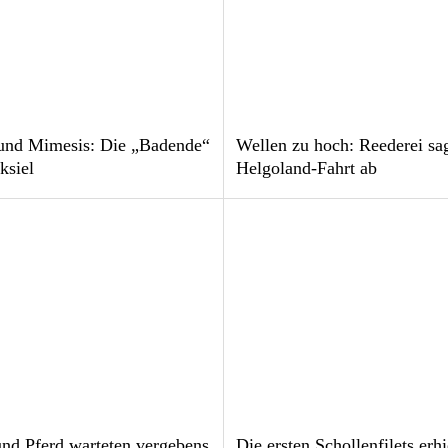
und Mimesis: Die „Badende“
Wellen zu hoch: Reederei sa
ksiel
Helgoland-Fahrt ab
nd Pferd warteten vergebens
Die ersten Schollenfilets erh