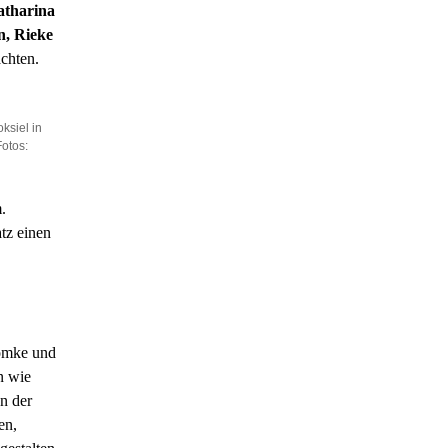
atharina
n, Rieke
achten.
ksiel in
otos:
.
tz einen
Romke und
n wie
n der
en,