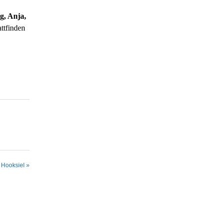
g, Anja,
attfinden
 Hooksiel »