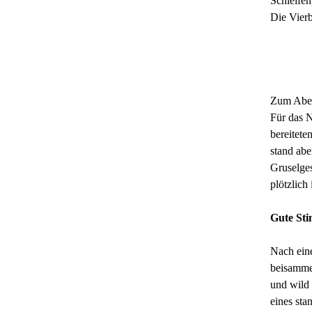
Schleifen
Die Vierb
Zum Aben
Für das N
bereitete
stand ab
Gruselges
plötzlich
Gute St
Nach ein
beisamme
und wild 
eines sta