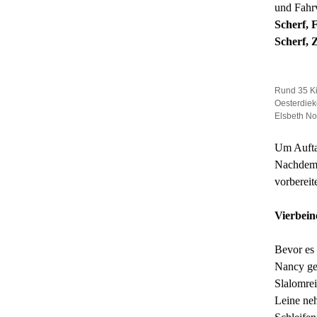
und Fahrv
Scherf, 
Scherf, 
Rund 35 Ki
Oesterdiek
Elsbeth No
Um Aufta
Nachdem d
vorbereit
Vierbei
Bevor es
Nancy gep
Slalomrei
Leine neh