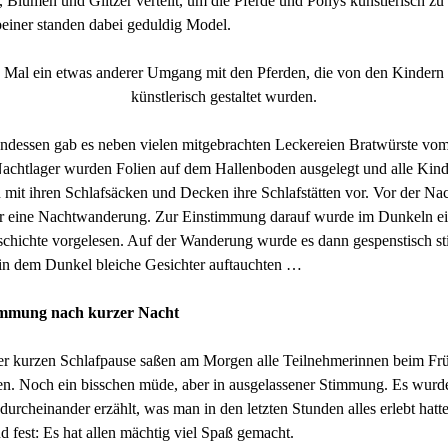
, Blumen und Glitzer verteilt, um die Pferde und Ponys künstlerisch zu 
einer standen dabei geduldig Model.
Mal ein etwas anderer Umgang mit den Pferden, die von den Kindern
künstlerisch gestaltet wurden.
dessen gab es neben vielen mitgebrachten Leckereien Bratwürste vom 
achtlager wurden Folien auf dem Hallenboden ausgelegt und alle Kind
n mit ihren Schlafsäcken und Decken ihre Schlafstätten vor. Vor der Na
er eine Nachtwanderung. Zur Einstimmung darauf wurde im Dunkeln e
chichte vorgelesen. Auf der Wanderung wurde es dann gespenstisch sti
 in dem Dunkel bleiche Gesichter auftauchten …
immung nach kurzer Nacht
er kurzen Schlafpause saßen am Morgen alle Teilnehmerinnen beim Fr
n. Noch ein bisschen müde, aber in ausgelassener Stimmung. Es wurde
durcheinander erzählt, was man in den letzten Stunden alles erlebt hatt
nd fest: Es hat allen mächtig viel Spaß gemacht.