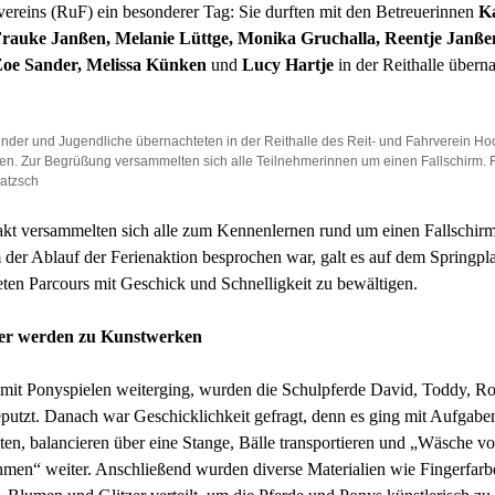
ereins (RuF) ein besonderer Tag: Sie durften mit den Betreuerinnen
K
Frauke Janßen, Melanie Lüttge, Monika Gruchalla, Reentje Janße
Zoe Sander, Melissa Künken
und
Lucy Hartje
in der Reithalle übern
nder und Jugendliche übernachteten in der Reithalle des Reit- und Fahrverein Hoo
en. Zur Begrüßung versammelten sich alle Teilnehmerinnen um einen Fallschirm. F
atzsch
kt versammelten sich alle zum Kennenlernen rund um einen Fallschirm
er Ablauf der Ferienaktion besprochen war, galt es auf dem Springpla
eten Parcours mit Geschick und Schnelligkeit zu bewältigen.
ner werden zu Kunstwerken
 mit Ponyspielen weiterging, wurden die Schulpferde David, Toddy, 
utzt. Danach war Geschicklichkeit gefragt, denn es ging mit Aufgabe
ten, balancieren über eine Stange, Bälle transportieren und „Wäsche vo
men“ weiter. Anschließend wurden diverse Materialien wie Fingerfarb