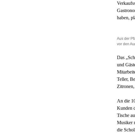
Verkaufss
Gastronom
haben, pl
Aus der Pf
vor den Au
Das „Scho
und Gäst
Mitarbeit
Teller, B
Zitronen,
An die 10
Kunden du
Tische au
Musiker m
die Schol