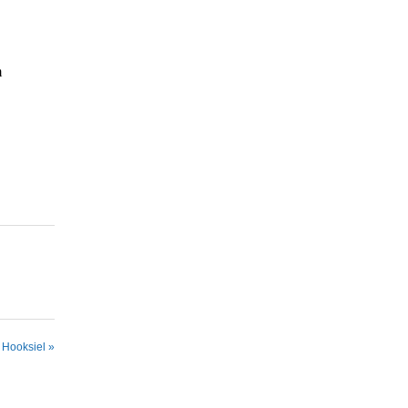
m
 Hooksiel »