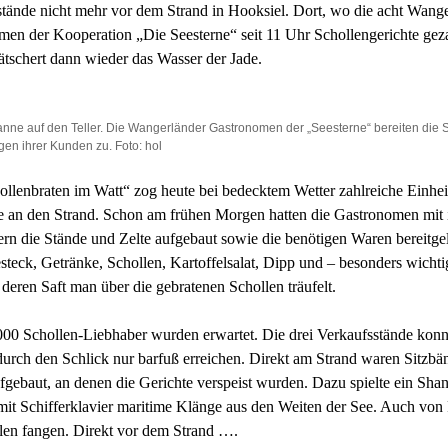
tände nicht mehr vor dem Strand in Hooksiel. Dort, wo die acht Wang
en der Kooperation „Die Seesterne“ seit 11 Uhr Schollengerichte gez
ätschert dann wieder das Wasser der Jade.
anne auf den Teller. Die Wangerländer Gastronomen der „Seesterne“ bereiten die 
gen ihrer Kunden zu. Foto: hol
llenbraten im Watt“ zog heute bei bedecktem Wetter zahlreiche Einhe
e an den Strand. Schon am frühen Morgen hatten die Gastronomen mit 
ern die Stände und Zelte aufgebaut sowie die benötigen Waren bereitgel
esteck, Getränke, Schollen, Kartoffelsalat, Dipp und – besonders wichti
 deren Saft man über die gebratenen Schollen träufelt.
00 Schollen-Liebhaber wurden erwartet. Die drei Verkaufsstände konn
rch den Schlick nur barfuß erreichen. Direkt am Strand waren Sitzbä
fgebaut, an denen die Gerichte verspeist wurden. Dazu spielte ein Shan
it Schifferklavier maritime Klänge aus den Weiten der See. Auch von 
len fangen. Direkt vor dem Strand ….