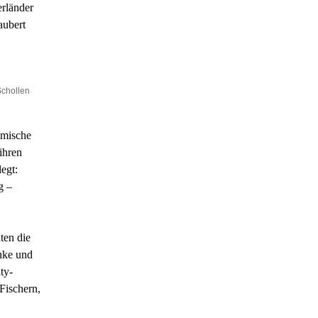
erländer
aubert
Schollen
imische
ihren
egt:
g –
ten die
nke und
ty-
Fischern,