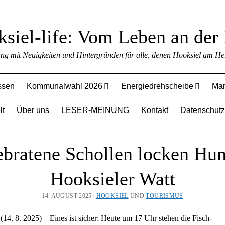
ung mit Neuigkeiten und Hintergründen für alle, denen Hooksiel am Her
ssen
Kommunalwahl 2026
Energiedrehscheibe
Mar
lt
Über uns
LESER-MEINUNG
Kontakt
Datenschutz
ebratene Schollen locken Hun
Hooksieler Watt
14. AUGUST 2025 |
HOOKSIEL
UND
TOURISMUS
(14. 8. 2025) – Eines ist sicher: Heute um 17 Uhr stehen die Fisch-