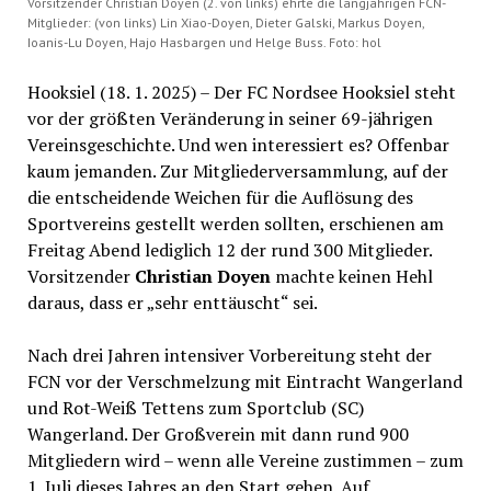
Vorsitzender Christian Doyen (2. von links) ehrte die langjährigen FCN-
Mitglieder: (von links) Lin Xiao-Doyen, Dieter Galski, Markus Doyen,
Ioanis-Lu Doyen, Hajo Hasbargen und Helge Buss. Foto: hol
Hooksiel (18. 1. 2025) – Der FC Nordsee Hooksiel steht
vor der größten Veränderung in seiner 69-jährigen
Vereinsgeschichte. Und wen interessiert es? Offenbar
kaum jemanden. Zur Mitgliederversammlung, auf der
die entscheidende Weichen für die Auflösung des
Sportvereins gestellt werden sollten, erschienen am
Freitag Abend lediglich 12 der rund 300 Mitglieder.
Vorsitzender
Christian Doyen
machte keinen Hehl
daraus, dass er „sehr enttäuscht“ sei.
Nach drei Jahren intensiver Vorbereitung steht der
FCN vor der Verschmelzung mit Eintracht Wangerland
und Rot-Weiß Tettens zum Sportclub (SC)
Wangerland. Der Großverein mit dann rund 900
Mitgliedern wird – wenn alle Vereine zustimmen – zum
1. Juli dieses Jahres an den Start gehen. Auf