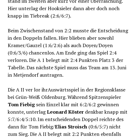
stand im zweiten aber kurz vor einer Überraschung.
Hier unterlag der Hooksieler dann aber doch noch
knapp im Tiebreak (2:6/6:7).
Beim Zwischenstand von 2:2 musste die Entscheidung
in den Doppeln fallen. Hier blieben aber sowohl
Kramer/Gauzel (1:6/2:6) als auch Doyen/Doyen
(0:6/3/6) chancenlos. Am Ende ging das Spiel 2:4
verloren. Die A 1 belegt mit 2:4 Punkten Platz 3 der
Tabelle. Das nächste Spiel muss das Team am 13. Juni
in Metjendorf austragen.
Die A II ver lor ihrAuswärtsspiel in der Regionsklasse
bei Grün-Weiß Oldenburg. Während Spitzenspieler
Tom Fiebig
sein Einzel klar mit 6:2/6:2 gewinnen
konnte, unterlag
Leonard Köster
denkbar knapp mit
5:7/6:4/5:10. Im entscheidenden Doppel reichte des
dann für Tom Fiebig/
Elias Stroisch
(0:6/5:7) nicht
zum Sieg. Die A II belegt mit 2:2 Punkten ebenfalls