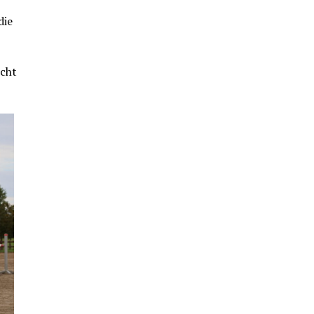
die
icht