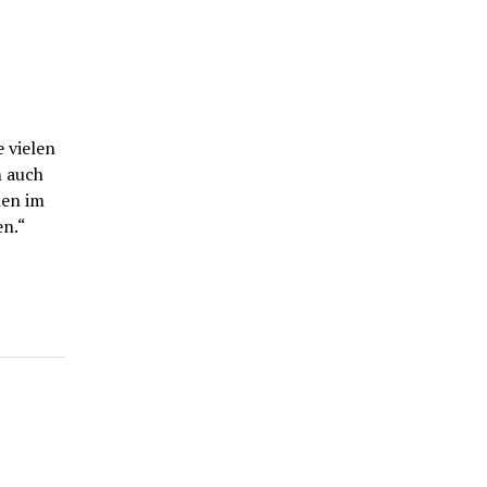
e vielen
m auch
nen im
en.“