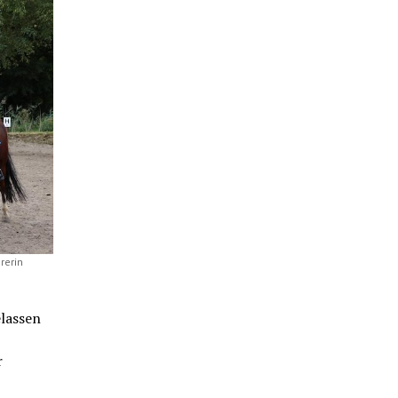
rerin
elassen
r