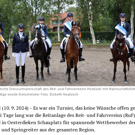
reiche Dressurmannschaft des Reit- und Fahrvereeins Hooksiel mit Mannschaftsfüh
ttge wurde Kreismeister. Foto: Elsbeth Noatzsch
 (10. 9. 2024) – Es war ein Turnier, das keine Wünsche offen g
i Tage lang war die Reitanlage des Reit- und Fahrvereins (RuF)
l in Oesterdieken Schauplatz für spannende Wettbewerber de
- und Springreiter aus der gesamten Region.