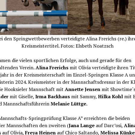
ei den Springwettbewerben verteidigte Alina Frerichs (re.) ihr
Kreismeistertitel. Fotos: Elsbeth Noatzsch
men die vielen sportlichen Erfolge, auch und gerade für den
altenden Verein.
Alina Frerichs
mit Olivia verteidigte ihren Ti
ahr in der Kreismeisterschaft im Einzel-Springen Klasse A u
sterin 2024. Kreismeister in der Mannschaftsdressur in der Kl
ie Hooksieler Mannschaft mit
Annette Jensen
mit Showtime´s
nder
mit Giselle,
Irma Backhaus
mit Sammy,
Hilka Kohl
mit 
nd Mannschaftsführerin
Melanie Lüttge.
Mannschafts-Springprüfung Klasse A* erreichten die beiden
ler Mannschaften den zweiten (
Jana Lange
auf Darc’osi,
Alin
s
auf Olivia,
Freya Heinen
auf Chico Saltando,
Melissa Künke