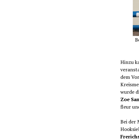
B
Hinzu ka
veranst
dem Vorj
Kreismei
wurde d
Zoe Sa
fleur u
Bei der 
Hooksie
Frerich