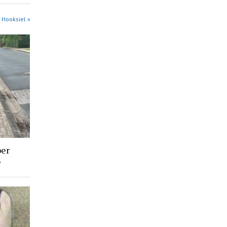
 Hooksiel »
ber
e