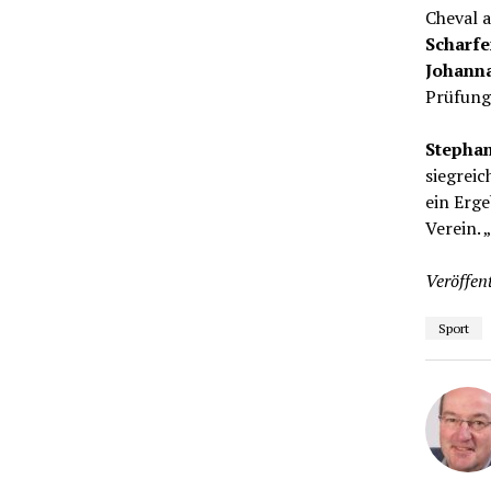
Cheval a
Scharf
Johann
Prüfunge
Stepha
siegreic
ein Erge
Verein. 
Veröffent
Sport