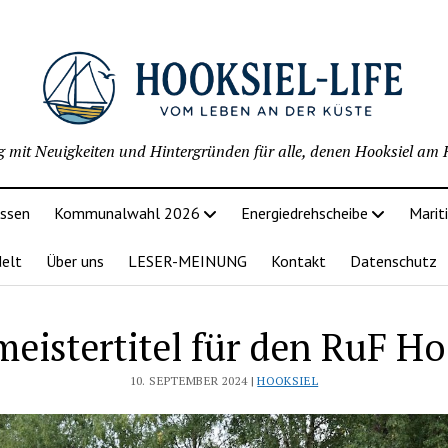
g mit Neuigkeiten und Hintergründen für alle, denen Hooksiel am H
issen
Kommunalwahl 2026
Energiedrehscheibe
Marit
delt
Über uns
LESER-MEINUNG
Kontakt
Datenschutz
meistertitel für den RuF Ho
10. SEPTEMBER 2024 |
HOOKSIEL