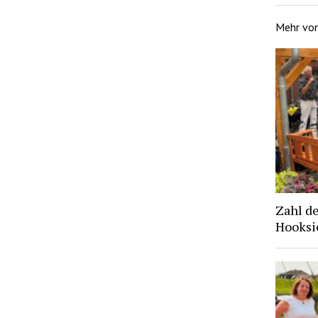
Mehr vo
Zahl d
Hooksie