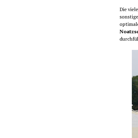
Die viel
sonstige
optimal
Noatzs
durchfüh