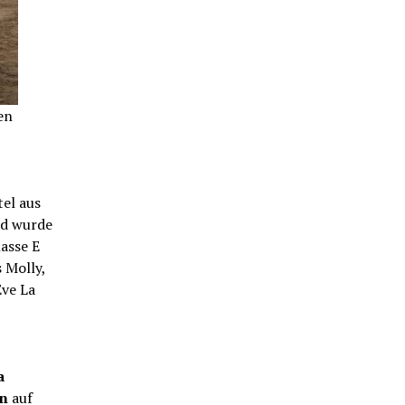
en
tel aus
nd wurde
asse E
 Molly,
Eve La
a
n
auf