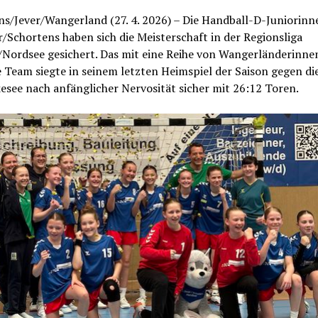
s/Jever/Wangerland (27. 4. 2026) – Die Handball-D-Juniorinn
/Schortens haben sich die Meisterschaft in der Regionsliga
Nordsee gesichert. Das mit eine Reihe von Wangerländerinne
 Team siegte in seinem letzten Heimspiel der Saison gegen d
see nach anfänglicher Nervosität sicher mit 26:12 Toren.