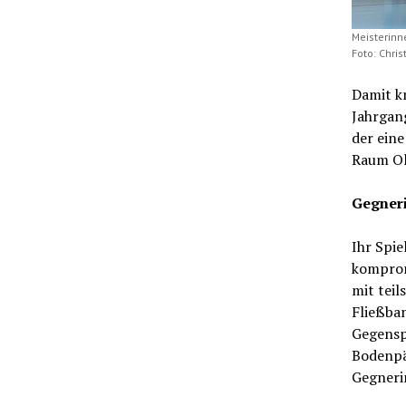
Meisterinn
Foto: Chri
Damit k
Jahrgang
der ein
Raum Ol
Gegneri
Ihr Spie
komprom
mit tei
Fließba
Gegensp
Bodenpä
Gegneri