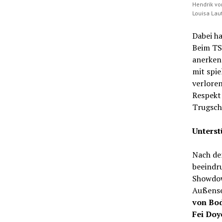
Hendrik vo
Louisa Laut
Dabei h
Beim TS
anerkenn
mit spie
verloren
Respekt 
Trugsch
Unters
Nach de
beeindr
Showdow
Außense
von Bo
Fei Doy