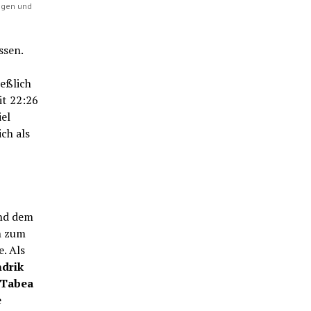
ngen und
ssen.
ießlich
it 22:26
el
ch als
nd dem
h zum
. Als
drik
Tabea
e