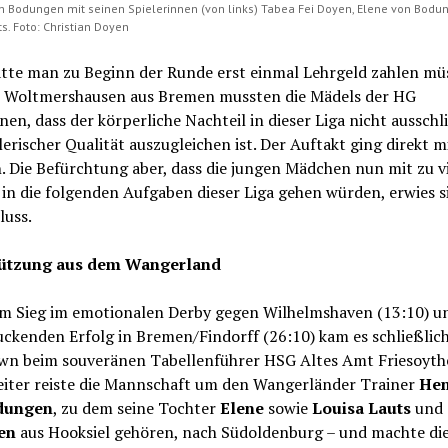
n Bodungen mit seinen Spielerinnen (von links) Tabea Fei Doyen, Elene von Bodu
s. Foto: Christian Doyen
atte man zu Beginn der Runde erst einmal Lehrgeld zahlen mü
 Woltmershausen aus Bremen mussten die Mädels der HG
en, dass der körperliche Nachteil in dieser Liga nicht ausschl
lerischer Qualität auszugleichen ist. Der Auftakt ging direkt m
. Die Befürchtung aber, dass die jungen Mädchen nun mit zu vi
in die folgenden Aufgaben dieser Liga gehen würden, erwies si
luss.
tützung aus dem Wangerland
m Sieg im emotionalen Derby gegen Wilhelmshaven (13:10) u
uckenden Erfolg in Bremen/Findorff (26:10) kam es schließlic
n beim souveränen Tabellenführer HSG Altes Amt Friesoythe
iter reiste die Mannschaft um den Wangerländer Trainer
Hen
dungen
, zu dem seine Tochter
Elene
sowie
Louisa Lauts
und
en
aus Hooksiel gehören, nach Südoldenburg – und machte di