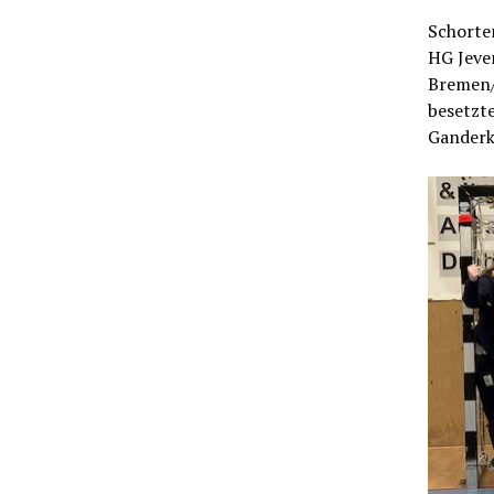
Schorten
HG Jever
Bremen/
besetzte
Ganderke