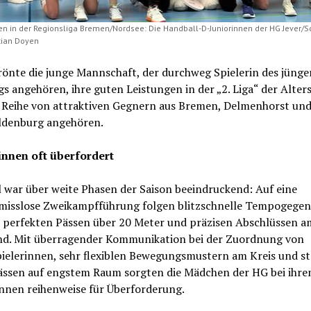
en in der Regionsliga Bremen/Nordsee: Die Handball-D-Juniorinnen der HG Jever/Sc
stian Doyen
rönte die junge Mannschaft, der durchweg Spielerin des jünge
s angehören, ihre guten Leistungen in der „2. Liga“ der Alters
e Reihe von attraktiven Gegnern aus Bremen, Delmenhorst un
denburg angehören.
nnen oft überfordert
l war über weite Phasen der Saison beeindruckend: Auf eine
isslose Zweikampfführung folgen blitzschnelle Tempogege
ls perfekten Pässen über 20 Meter und präzisen Abschlüssen a
nd. Mit überragender Kommunikation bei der Zuordnung von
ielerinnen, sehr flexiblen Bewegungsmustern am Kreis und s
ssen auf engstem Raum sorgten die Mädchen der HG bei ihre
nnen reihenweise für Überforderung.