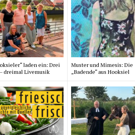
ksieler“ laden ein: Drei
Muster und Mimesis: Die
 – dreimal Livemusik
„Badende“ aus Hooksiel