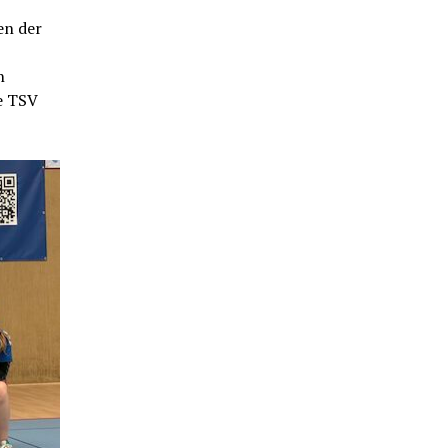
en der
n
ie TSV