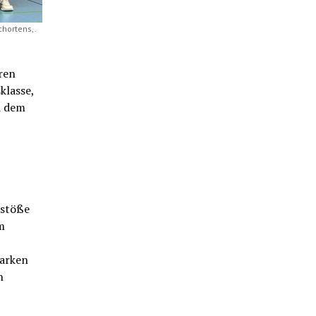
hortens,.
ren
klasse,
d dem
nstöße
m
tarken
n