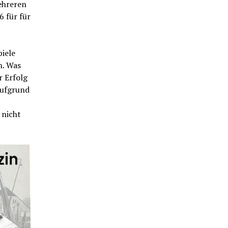
ehreren
 für für
iele
n. Was
r Erfolg
Aufgrund
 nicht