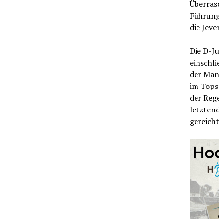
Überras
Führung
die Jev
Die D-J
einschli
der Mann
im Topsp
der Reg
letztend
gereicht