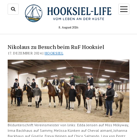
Menü
öffnen
8. August 2026
Nikolaus zu Besuch beim RuF Hooksiel
17. DEZEMBER 2024 |
HOOKSIEL
Bildunterschrift Vereinsmeister von links: Edda Jensen auf Miss Milkyway,
Irma Backhaus auf Sammy, Melissa Künken auf Cheval aimant
,
Johanna
Backhaus auf Giselle, Freya Heinen auf Chico Saltando, Lina von Pentz