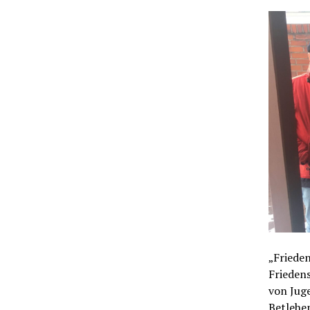
„Frieden
Friedens
von Juge
Betlehe