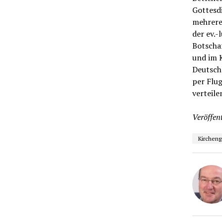
Gottesdi
mehrere
der ev.
Botscha
und im K
Deutschl
per Flu
verteile
Veröffent
Kirchen