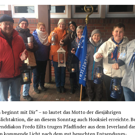
 beginnt mit Dir“ – so lautet das Motto der diesjährigen
lichtaktion, die an diesem Sonntag auch Hooksiel erreichte. Be
nddiakon Fredo Eilts trugen Pfadfinder aus dem Jeverland da
m kommende Licht nach dem gut besuchten Entsendungs-