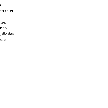
n
ertreter
oßen
h in
 die das
szeit