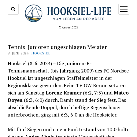
Menü
öffnen
7. August 2026
Tennis: Junioren ungeschlagen Meister
8. JUNI 2024 |
HOOKSIEL
Hooksiel (8. 6. 2024) – Die Junioren-B-
Tennismannschaft (bis Jahrgang 2009) des FC Nordsee
Hooksiel ist ungeschlagen Staffelmeister in der
Regionsklasse geworden. Beim TV GW Berum setzten
sich am Samstag
Lorenz Kramer
(6:2, 7:5) und
Mateo
Doyen
(6:3, 6:0) durch. Damit stand der Sieg fest. Das
abschließende Doppel, durch heftige Regenschauer
unterbrochen, ging mit 6:3, 6:0 an die Hooksieler.
Mit fünf Siegen und einem Punktestand von 10:0 holte
die von
Andre Abels
trainierte Mannschaft den