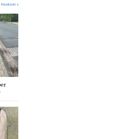
 Hooksiel »
ber
e