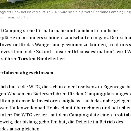
gplatz Hooksiel ist verkauft. Ab 2026 wird sich die private Überland Camping Gr
kümmern. Foto: hol
d Camping stehe für naturnahe und familienfreundliche
plätze in besonders schönen Landschaften in ganz Deutschla
Investor für das Wangerland gewinnen zu können, freut uns s
 Investition in die Zukunft unserer Urlaubsdestination“, wird
tsführer
Torsten Riedel
zitiert.
erfahren abgeschlossen
ich hatte die WTG, die sich in einer Insolvenz in Eigenregie be
igen Wochen ein Bieterverfahren für den Campingplatz angest
llten potenzielle Investoren möglichst auch das nahe gelegen
ser-Hallenwellenbad Hooksiel mit übernehmen und betreiben
hinter: Die WTG verliert mit dem Campingplatz einen profitab
zweig, der bislang geholfen hat, die Defizite im Betrieb des
ades auszugleichen.