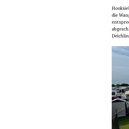
Hooksiel
die Wang
entspre
abgesch
Deichlin