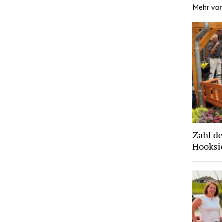
Mehr vo
Zahl d
Hooksie