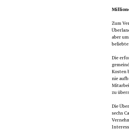
Millio
Zum Ver
Überland
aber um 
beliebte
Die erfo
gemeind
Kosten 
nie aufb
Mitarbe
zu über
Die Über
sechs C
Vernehm
Interes