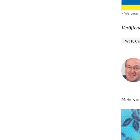
– Werbean
Veröffent
WTF; Ca
Mehr vo