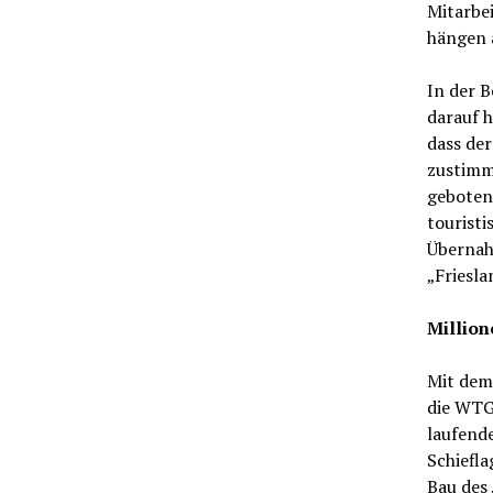
Mitarbei
hängen 
In der 
darauf h
dass de
zustimm
geboten
touristi
Übernah
„Friesl
Million
Mit dem
die WTG 
laufende
Schiefl
Bau des 