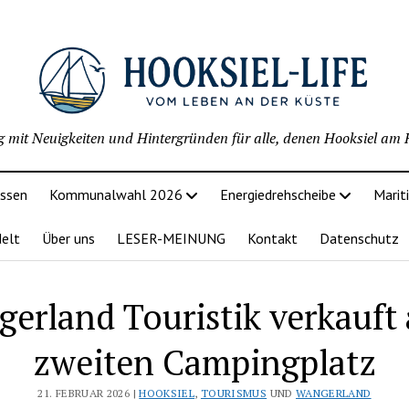
g mit Neuigkeiten und Hintergründen für alle, denen Hooksiel am H
issen
Kommunalwahl 2026
Energiedrehscheibe
Marit
delt
Über uns
LESER-MEINUNG
Kontakt
Datenschutz
erland Touristik verkauft
zweiten Campingplatz
21. FEBRUAR 2026 |
HOOKSIEL
,
TOURISMUS
UND
WANGERLAND