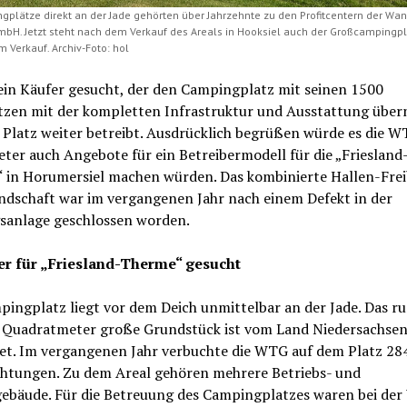
gplätze direkt an der Jade gehörten über Jahrzehnte zu den Profitcentern der Wa
GmbH. Jetzt steht nach dem Verkauf des Areals in Hooksiel auch der Großcampingpl
m Verkauf. Archiv-Foto: hol
ein Käufer gesucht, der den Campingplatz mit seinen 1500
ätzen mit der kompletten Infrastruktur und Ausstattung übe
Platz weiter betreibt. Ausdrücklich begrüßen würde es die W
ter auch Angebote für ein Betreibermodell für die „Friesland
 in Horumersiel machen würden. Das kombinierte Hallen-Frei
ndschaft war im vergangenen Jahr nach einem Defekt in der
sanlage geschlossen worden.
er für „Friesland-Therme“ gesucht
ingplatz liegt vor dem Deich unmittelbar an der Jade. Das r
 Quadratmeter große Grundstück ist vom Land Niedersachse
et. Im vergangenen Jahr verbuchte die WTG auf dem Platz 28
htungen. Zu dem Areal gehören mehrere Betriebs- und
gebäude. Für die Betreuung des Campingplatzes waren bei de