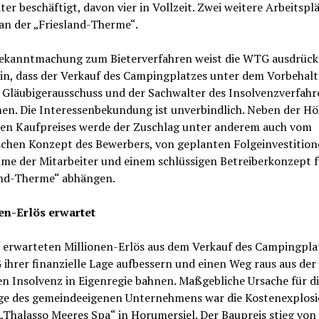
ter beschäftigt, davon vier in Vollzeit. Zwei weitere Arbeitspl
an der „Friesland-Therme“.
Bekanntmachung zum Bieterverfahren weist die WTG ausdrück
in, dass der Verkauf des Campingplatzes unter dem Vorbehalt 
r Gläubigerausschuss und der Sachwalter des Insolvenzverfah
en. Die Interessenbekundung ist unverbindlich. Neben der Hö
en Kaufpreises werde der Zuschlag unter anderem auch vom
schen Konzept des Bewerbers, von geplanten Folgeinvestition
me der Mitarbeiter und einem schlüssigen Betreiberkonzept f
and-Therme“ abhängen.
en-Erlös erwartet
 erwarteten Millionen-Erlös aus dem Verkauf des Campingplat
ihrer finanzielle Lage aufbessern und einen Weg raus aus der
n Insolvenz in Eigenregie bahnen. Maßgebliche Ursache für d
age des gemeindeeigenen Unternehmens war die Kostenexplos
„Thalasso Meeres Spa“ in Horumersiel. Der Baupreis stieg von