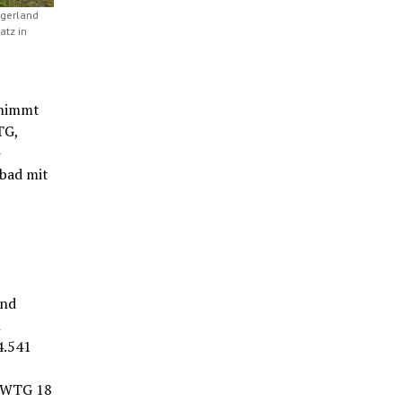
ngerland
atz in
rnimmt
TG,
-
bad mit
und
n
4.541
r WTG 18