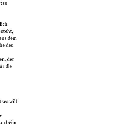
ätze
lich
steht,
rens dem
he des
en, der
ür die
zes will
ie
ion beim