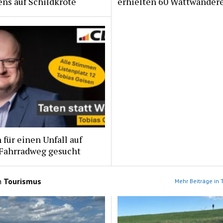
ns auf Schildkröte
erhielten 60 Wattwander
für einen Unfall auf
Fahrradweg gesucht
n
Tourismus
Mehr Beiträge in 