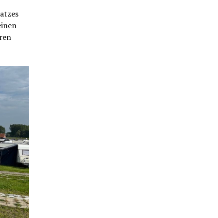
atzes
einen
hren