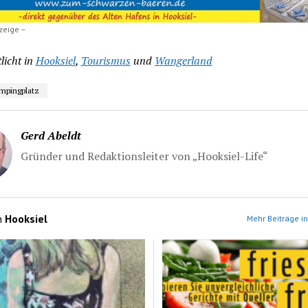
zeige –
licht in
Hooksiel
,
Tourismus
und
Wangerland
mpingplatz
Gerd Abeldt
Gründer und Redaktionsleiter von „Hooksiel-Life“
n
Hooksiel
Mehr Beiträge in