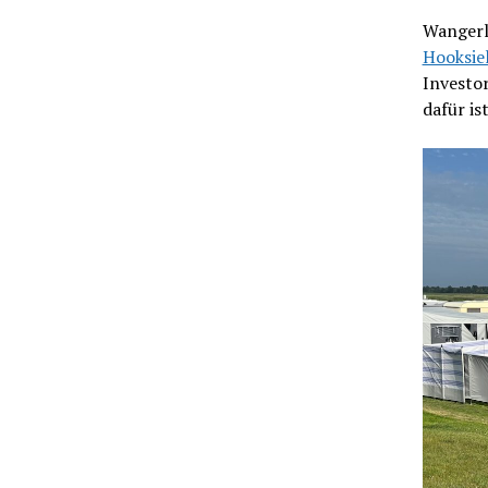
Wangerl
Hooksie
Investor
dafür is