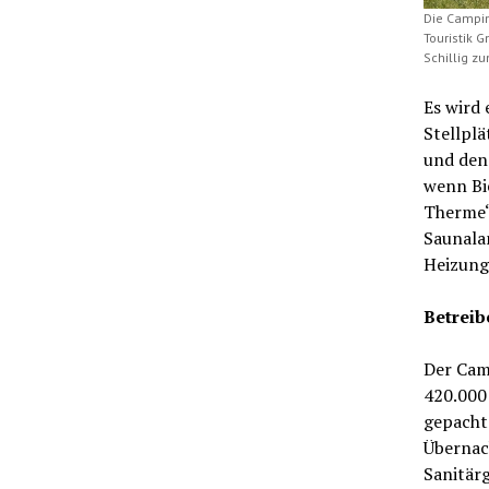
Die Campin
Touristik 
Schillig zu
Es wird 
Stellpl
und den 
wenn Bie
Therme“
Saunala
Heizung
Betreib
Der Camp
420.000
gepacht
Übernac
Sanitär