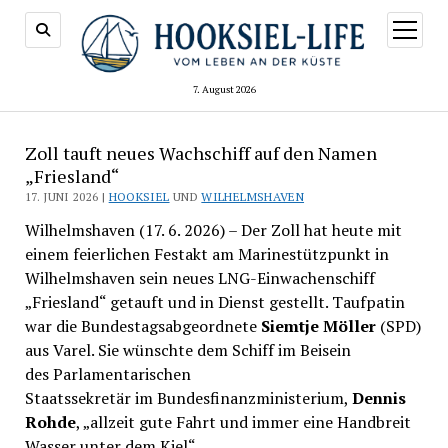
Menü
öffnen
7. August 2026
Zoll tauft neues Wachschiff auf den Namen
„Friesland“
17. JUNI 2026 |
HOOKSIEL
UND
WILHELMSHAVEN
Wilhelmshaven (17. 6. 2026) – Der Zoll hat heute mit
einem feierlichen Festakt am Marinestützpunkt in
Wilhelmshaven sein neues LNG-Einwachenschiff
„Friesland“ getauft und in Dienst gestellt. Taufpatin
war die Bundestagsabgeordnete
Siemtje Möller
(SPD)
aus Varel. Sie wünschte dem Schiff im Beisein
des Parlamentarischen
Staatssekretär im Bundesfinanzministerium,
Dennis
Rohde
, „allzeit gute Fahrt und immer eine Handbreit
Wasser unter dem Kiel“.