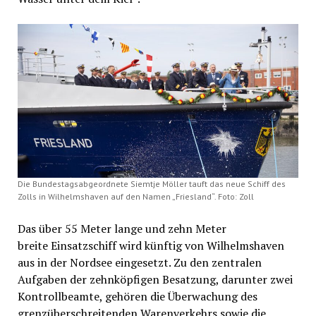
Die Bundestagsabgeordnete Siemtje Möller tauft das neue Schiff des
Zolls in Wilhelmshaven auf den Namen „Friesland“. Foto: Zoll
Das über 55 Meter lange und zehn Meter
breite Einsatzschiff wird künftig von Wilhelmshaven
aus in der Nordsee eingesetzt. Zu den zentralen
Aufgaben der zehnköpfigen Besatzung, darunter zwei
Kontrollbeamte, gehören die Überwachung des
grenzüberschreitenden Warenverkehrs sowie die