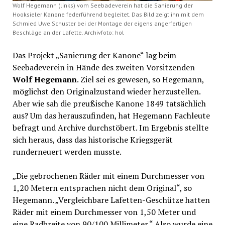
Wolf Hegemann (links) vom Seebadeverein hat die Sanierung der
Hooksieler Kanone federführend begleitet. Das Bild zeigt ihn mit dem
Schmied Uwe Schuster bei der Montage der eigens angerfertigen
Beschläge an der Lafette. Archivfoto: hol
Das Projekt „Sanierung der Kanone“ lag beim
Seebadeverein in Hände des zweiten Vorsitzenden
Wolf Hegemann
. Ziel sei es gewesen, so Hegemann,
möglichst den Originalzustand wieder herzustellen.
Aber wie sah die preußische Kanone 1849 tatsächlich
aus? Um das herauszufinden, hat Hegemann Fachleute
befragt und Archive durchstöbert. Im Ergebnis stellte
sich heraus, dass das historische Kriegsgerät
runderneuert werden musste.
„Die gebrochenen Räder mit einem Durchmesser von
1,20 Metern entsprachen nicht dem Original“, so
Hegemann. „Vergleichbare Lafetten-Geschütze hatten
Räder mit einem Durchmesser von 1,50 Meter und
eine Radbreite von 90/100 Millimeter.“ Also wurde eine