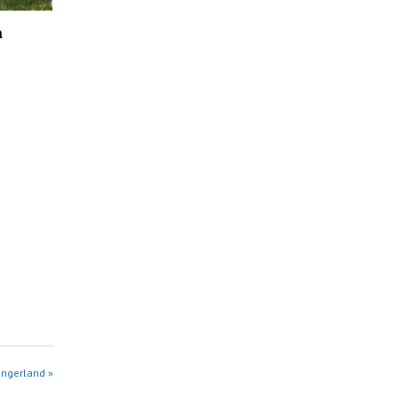
n
e
angerland »