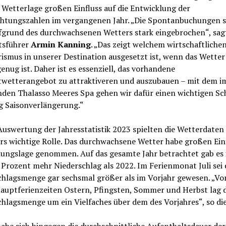
 Wetterlage großen Einfluss auf die Entwicklung der
htungszahlen im vergangenen Jahr. „Die Spontanbuchungen s
fgrund des durchwachsenen Wetters stark eingebrochen“, sa
tsführer
Armin Kanning
. „Das zeigt welchem wirtschaftlichen
ismus in unserer Destination ausgesetzt ist, wenn das Wetter
enug ist. Daher ist es essenziell, das vorhandene
twetterangebot zu attraktiveren und auszubauen – mit dem im
nden Thalasso Meeres Spa gehen wir dafür einen wichtigen Sch
g Saisonverlängerung.“
Auswertung der Jahresstatistik 2023 spielten die Wetterdaten
rs wichtige Rolle. Das durchwachsene Wetter habe großen Einf
hungslage genommen. Auf das gesamte Jahr betrachtet gab es 
Prozent mehr Niederschlag als 2022. Im Ferienmonat Juli sei 
chlagsmenge gar sechsmal größer als im Vorjahr gewesen. „Vo
Hauptferienzeiten Ostern, Pfingsten, Sommer und Herbst lag d
chlagsmenge um ein Vielfaches über dem des Vorjahres“, so d