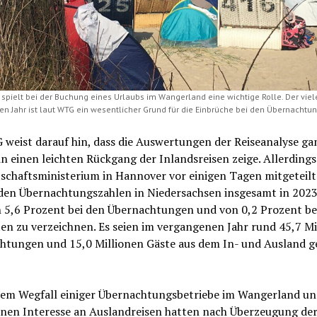
 spielt bei der Buchung eines Urlaubs im Wangerland eine wichtige Rolle. Der vie
n Jahr ist laut WTG ein wesentlicher Grund für die Einbrüche bei den Übernachtu
weist darauf hin, dass die Auswertungen der Reiseanalyse ga
n einen leichten Rückgang der Inlandsreisen zeige. Allerdings
schaftsministerium in Hannover vor einigen Tagen mitgeteilt
 den Übernachtungszahlen in Niedersachsen insgesamt in 2023
n 5,6 Prozent bei den Übernachtungen und von 0,2 Prozent be
n zu verzeichnen. Es seien im vergangenen Jahr rund 45,7 Mi
htungen und 15,0 Millionen Gäste aus dem In- und Ausland g
.
em Wegfall einiger Übernachtungsbetriebe im Wangerland u
enen Interesse an Auslandreisen hatten nach Überzeugung d