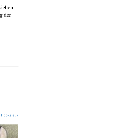
sieben
g der
 Hooksiel »