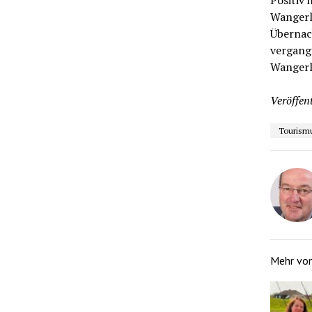
Positiv 
Wangerlä
Übernach
vergange
Wangerl
Veröffent
Tourism
Mehr vo