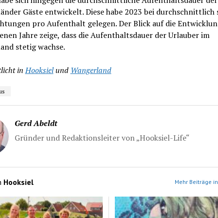
habe sich hingegen die durchschnittliche Aufenthaltsdauer der
nder Gäste entwickelt. Diese habe 2023 bei durchschnittlich 
tungen pro Aufenthalt gelegen. Der Blick auf die Entwicklun
nen Jahre zeige, dass die Aufenthaltsdauer der Urlauber im
and stetig wachse.
licht in
Hooksiel
und
Wangerland
us
Gerd Abeldt
Gründer und Redaktionsleiter von „Hooksiel-Life“
n
Hooksiel
Mehr Beiträge in