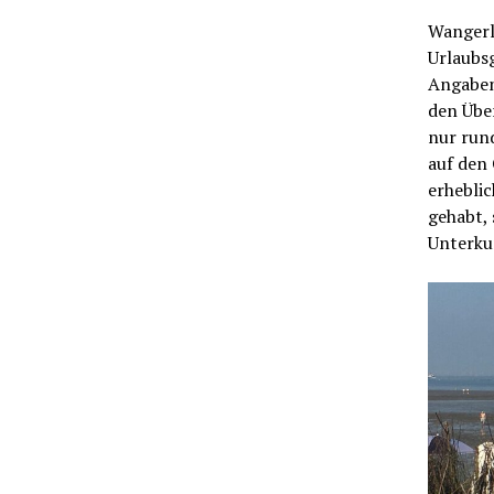
Wangerla
Urlaubs
Angaben
den Über
nur run
auf den
erhebli
gehabt, 
Unterku