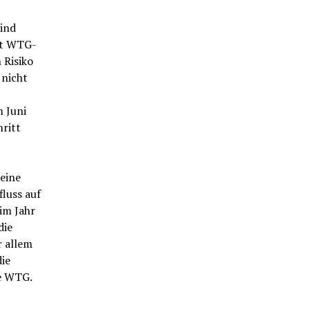
ind
gt WTG-
 Risiko
 nicht
 Juni
ritt
 eine
luss auf
im Jahr
die
r allem
ie
ie WTG.