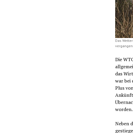
Das Wetter
vergangene
Die WTG 
allgemei
das Wirt
war bei
Plus vo
Ankünfte
Übernac
worden
Neben d
gestieg