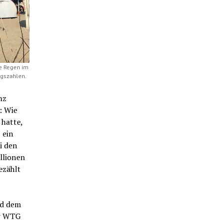
le Regen im
ngszahlen.
nz
: Wie
 hatte,
 ein
i den
llionen
ezählt
nd dem
er WTG