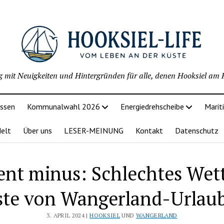
g mit Neuigkeiten und Hintergründen für alle, denen Hooksiel am H
issen
Kommunalwahl 2026
Energiedrehscheibe
Marit
delt
Über uns
LESER-MEINUNG
Kontakt
Datenschutz
ent minus: Schlechtes Wett
ste von Wangerland-Urlaub
3. APRIL 2024 |
HOOKSIEL
UND
WANGERLAND