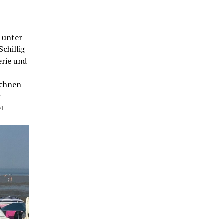
 unter
chillig
erie und
ichnen
r
t.