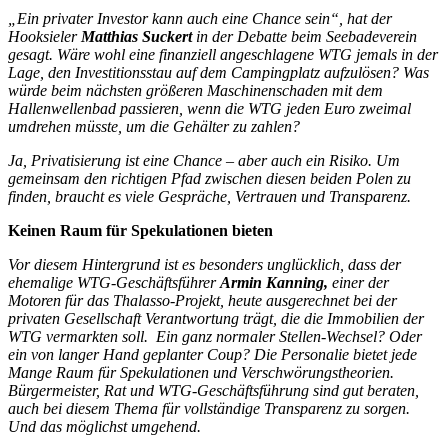
„Ein privater Investor kann auch eine Chance sein“, hat der
Hooksieler
Matthias Suckert
in der Debatte beim Seebadeverein
gesagt. Wäre wohl eine finanziell angeschlagene WTG jemals in der
Lage, den Investitionsstau auf dem Campingplatz aufzulösen? Was
würde beim nächsten größeren Maschinenschaden mit dem
Hallenwellenbad passieren, wenn die WTG jeden Euro zweimal
umdrehen müsste, um die Gehälter zu zahlen?
Ja, Privatisierung ist eine Chance – aber auch ein Risiko. Um
gemeinsam den richtigen Pfad zwischen diesen beiden Polen zu
finden, braucht es viele Gespräche, Vertrauen und Transparenz.
Keinen Raum für Spekulationen bieten
Vor diesem Hintergrund ist es besonders unglücklich, dass der
ehemalige WTG-Geschäftsführer
Armin Kanning,
einer der
Motoren für das Thalasso-Projekt, heute ausgerechnet bei der
privaten Gesellschaft Verantwortung trägt, die die Immobilien der
WTG vermarkten soll. Ein ganz normaler Stellen-Wechsel? Oder
ein von langer Hand geplanter Coup? Die Personalie bietet jede
Mange Raum für Spekulationen und Verschwörungstheorien.
Bürgermeister, Rat und WTG-Geschäftsführung sind gut beraten,
auch bei diesem Thema für vollständige Transparenz zu sorgen.
Und das möglichst umgehend.