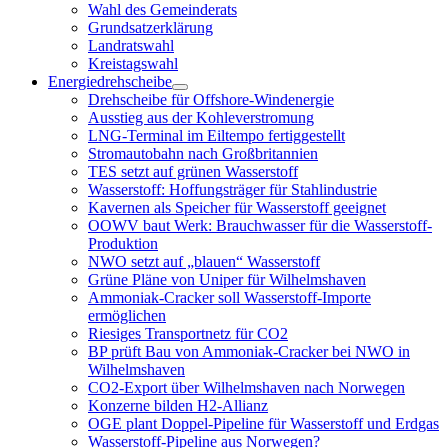
öffnen
Wahl des Gemeinderats
Grundsatzerklärung
Landratswahl
Kreistagswahl
Energiedrehscheibe
Menü
Drehscheibe für Offshore-Windenergie
öffnen
Ausstieg aus der Kohleverstromung
LNG-Terminal im Eiltempo fertiggestellt
Stromautobahn nach Großbritannien
TES setzt auf grünen Wasserstoff
Wasserstoff: Hoffungsträger für Stahlindustrie
Kavernen als Speicher für Wasserstoff geeignet
OOWV baut Werk: Brauchwasser für die Wasserstoff-
Produktion
NWO setzt auf „blauen“ Wasserstoff
Grüne Pläne von Uniper für Wilhelmshaven
Ammoniak-Cracker soll Wasserstoff-Importe
ermöglichen
Riesiges Transportnetz für CO2
BP prüft Bau von Ammoniak-Cracker bei NWO in
Wilhelmshaven
CO2-Export über Wilhelmshaven nach Norwegen
Konzerne bilden H2-Allianz
OGE plant Doppel-Pipeline für Wasserstoff und Erdgas
Wasserstoff-Pipeline aus Norwegen?