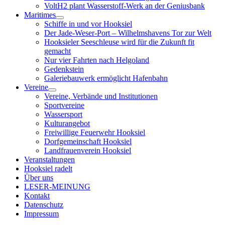
VoltH2 plant Wasserstoff-Werk an der Geniusbank
Maritimes
Menü
Schiffe in und vor Hooksiel
öffnen
Der Jade-Weser-Port – Wilhelmshavens Tor zur Welt
Hooksieler Seeschleuse wird für die Zukunft fit
gemacht
Nur vier Fahrten nach Helgoland
Gedenkstein
Galeriebauwerk ermöglicht Hafenbahn
Vereine
Menü
Vereine, Verbände und Institutionen
öffnen
Sportvereine
Wassersport
Kulturangebot
Freiwillige Feuerwehr Hooksiel
Dorfgemeinschaft Hooksiel
Landfrauenverein Hooksiel
Veranstaltungen
Hooksiel radelt
Über uns
LESER-MEINUNG
Kontakt
Datenschutz
Impressum