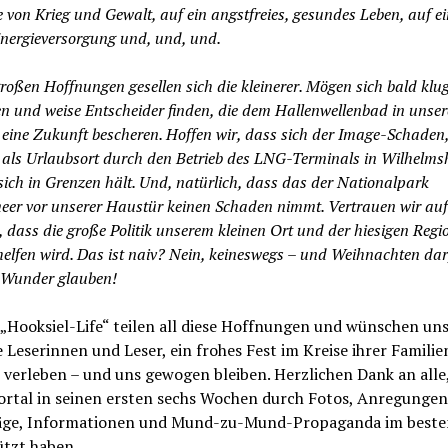
 von Krieg und Gewalt, auf ein angstfreies, gesundes Leben, auf ei
Energieversorgung und, und, und.
roßen Hoffnungen gesellen sich die kleinerer. Mögen sich bald klu
en und weise Entscheider finden, die dem Hallenwellenbad in unse
 eine Zukunft bescheren. Hoffen wir, dass sich der Image-Schaden
 als Urlaubsort durch den Betrieb des LNG-Terminals in Wilhelm
 sich in Grenzen hält. Und, natürlich, dass das der Nationalpark
er vor unserer Haustür keinen Schaden nimmt. Vertrauen wir auf
 dass die große Politik unserem kleinen Ort und der hiesigen Regi
 helfen wird. Das ist naiv? Nein, keineswegs – und Weihnachten da
 Wunder glauben!
„Hooksiel-Life“ teilen all diese Hoffnungen und wünschen uns
be Leserinnen und Leser, ein frohes Fest im Kreise ihrer Famili
verleben – und uns gewogen bleiben. Herzlichen Dank an alle,
ortal in seinen ersten sechs Wochen durch Fotos, Anregungen
äge, Informationen und Mund-zu-Mund-Propaganda im beste
ützt haben.