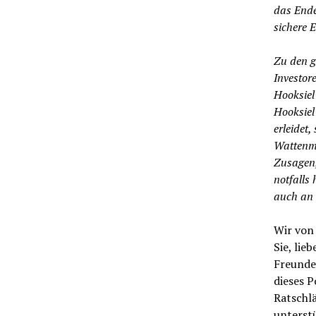
das Ende
sichere 
Zu den g
Investor
Hooksiel
Hooksiel
erleidet,
Wattenme
Zusagen,
notfalls
auch an
Wir von 
Sie, lie
Freunde 
dieses P
Ratschl
unterst