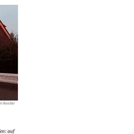
lm Roeder
en: auf