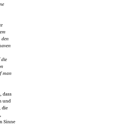
ne
ge
rem
, den
shaven
 die
on
rf man
, dass
en und
 die
,
n Sinne