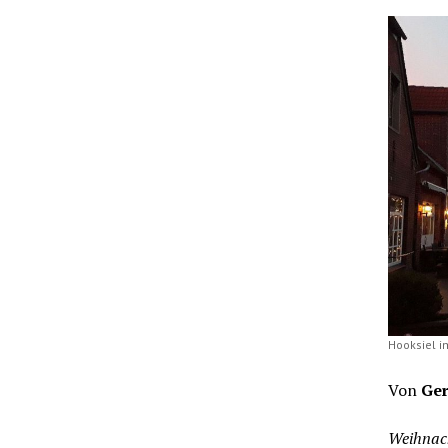
Hooksiel im
Von
Ger
Weihnach