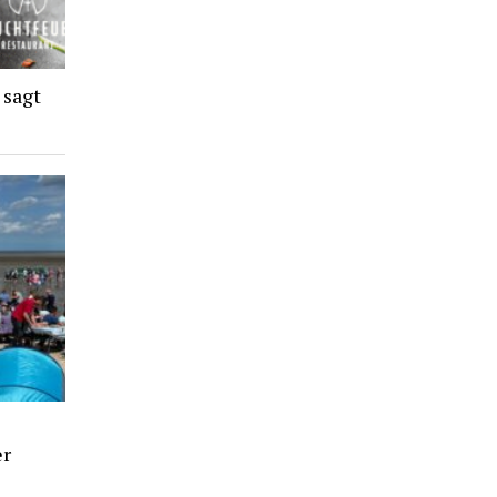
 sagt
er