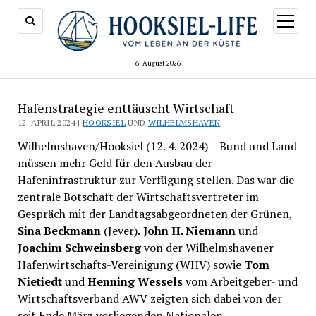
Menü
öffnen
6. August 2026
Hafenstrategie enttäuscht Wirtschaft
12. APRIL 2024 |
HOOKSIEL
UND
WILHELMSHAVEN
Wilhelmshaven/Hooksiel (12. 4. 2024) – Bund und Land
müssen mehr Geld für den Ausbau der
Hafeninfrastruktur zur Verfügung stellen. Das war die
zentrale Botschaft der Wirtschaftsvertreter im
Gespräch mit der Landtagsabgeordneten der Grünen,
Sina Beckmann
(Jever).
John H. Niemann
und
Joachim Schweinsberg
von der Wilhelmshavener
Hafenwirtschafts-Vereinigung (WHV) sowie
Tom
Nietiedt
und
Henning Wessels
vom Arbeitgeber- und
Wirtschaftsverband AWV zeigten sich dabei von der
seit Ende März vorliegenden Nationalen