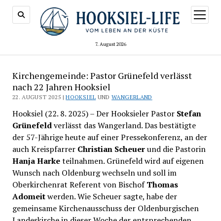
Menü
öffnen
7. August 2026
Kirchengemeinde: Pastor Grünefeld verlässt
nach 22 Jahren Hooksiel
22. AUGUST 2025 |
HOOKSIEL
UND
WANGERLAND
Hooksiel (22. 8. 2025) – Der Hooksieler Pastor
Stefan
Grünefeld
verlässt das Wangerland. Das bestätigte
der 57-Jährige heute auf einer Pressekonferenz, an der
auch Kreispfarrer
Christian Scheuer
und die Pastorin
Hanja Harke
teilnahmen. Grünefeld wird auf eigenen
Wunsch nach Oldenburg wechseln und soll im
Oberkirchenrat Referent von Bischof
Thomas
Adomeit
werden. Wie Scheuer sagte, habe der
gemeinsame Kirchenausschuss der Oldenburgischen
Landeskirche in dieser Woche der entsprechenden