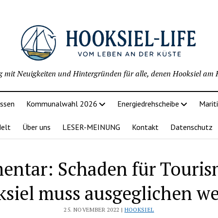
g mit Neuigkeiten und Hintergründen für alle, denen Hooksiel am H
issen
Kommunalwahl 2026
Energiedrehscheibe
Marit
delt
Über uns
LESER-MEINUNG
Kontakt
Datenschutz
ntar: Schaden für Touris
siel muss ausgeglichen w
25. NOVEMBER 2022 |
HOOKSIEL