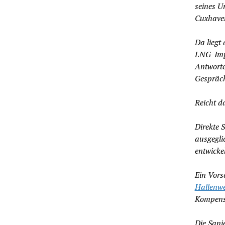
seines Ur
Cuxhaven
Da liegt
LNG-Impo
Antworte
Gespräch
Reicht d
Direkte 
ausgegli
entwicke
Ein Vors
Hallenwe
Kompensa
Die Sani