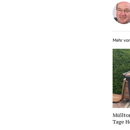
Mehr vo
Müllto
Tage H