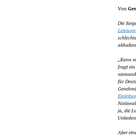
Von
Ger
Die Sorg
Leistung
schlecht
abhalten
„Kann me
fragt ei
niemand 
für Deut
Genehmig
Einleitu
National
ja, die 
Unbedenkl
Aber ein