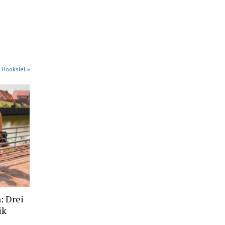
 Hooksiel »
: Drei
ik