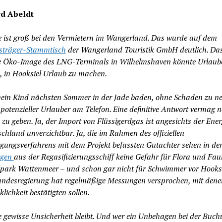
d Abeldt
e ist groß bei den Vermietern im Wangerland. Das wurde auf dem
sträger-Stammtisch
der Wangerland Touristik GmbH deutlich. Da
e Öko-Image des LNG-Terminals in Wilhelmshaven könnte Urlaub
, in Hooksiel Urlaub zu machen.
in Kind nächsten Sommer in der Jade baden, ohne Schaden zu 
n potenzieller Urlauber am Telefon. Eine definitive Antwort vermag 
zu geben. Ja, der Import von Flüssigerdgas ist angesichts der Ener
schland unverzichtbar. Ja, die im Rahmen des offiziellen
ungsverfahrens mit dem Projekt befassten Gutachter sehen in d
ngen
aus der Regasifizierungsschiff keine Gefahr für Flora und Fa
park Wattenmeer – und schon gar nicht für Schwimmer vor Hooksi
Landesregierung hat regelmäßige Messungen versprochen, mit dene
ichkeit bestätigten sollen.
e gewisse Unsicherheit bleibt. Und wer ein Unbehagen bei der Buc