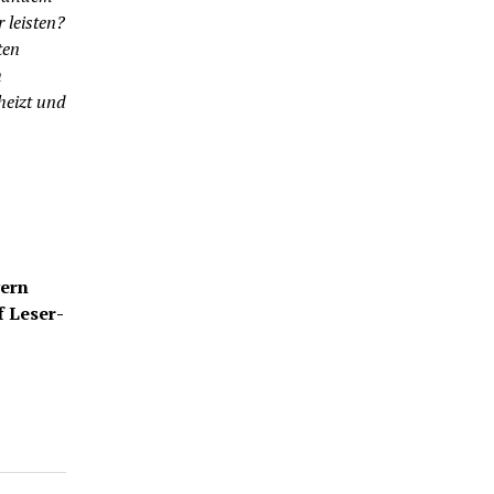
 leisten?
ten
h
heizt und
gern
f Leser-