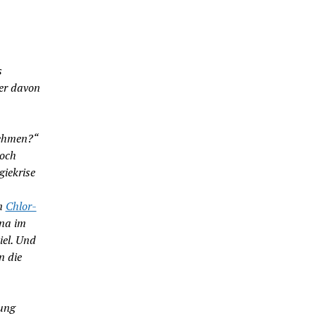
s
er davon
nehmen?“
noch
giekrise
en
Chlor-
una im
el. Und
n die
hung