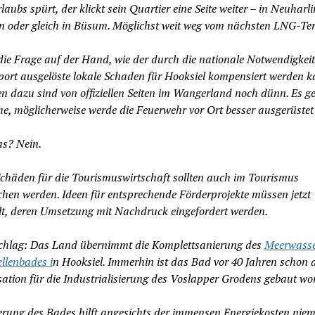
laubs spürt, der klickt sein Quartier eine Seite weiter – in Neuharli
 oder gleich in Büsum. Möglichst weit weg vom nächsten LNG-Ter
 die Frage auf der Hand, wie der durch die nationale Notwendigkei
rt ausgelöste lokale Schaden für Hooksiel kompensiert werden k
n dazu sind von offiziellen Seiten im Wangerland noch dünn. Es ge
e, möglicherweise werde die Feuerwehr vor Ort besser ausgerüste
as? Nein.
Schäden für die Tourismuswirtschaft sollten auch im Tourismus
chen werden. Ideen für entsprechende Förderprojekte müssen jetzt
lt, deren Umsetzung mit Nachdruck eingefordert werden.
chlag: Das Land übernimmt die Komplettsanierung des
Meerwasse
llenbades i
n Hooksiel. Immerhin ist das Bad vor 40 Jahren schon a
tion für die Industrialisierung des Voslapper Grodens gebaut wo
erung des Bades hilft angesichts der immensen Energiekosten ni