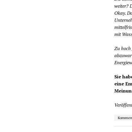
weiter? 
Okay. Da
Unterneh
mittelfr
mit Wass
Zu hoch g
abzuwart
Energiew
Sie hab
eine Em
Meinun
Veröffent
Kommen