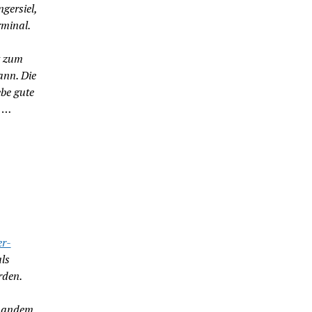
ngersiel,
minal.
t zum
ann. Die
be gute
t
…
r-
ls
rden.
emandem