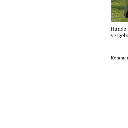
Hunde 
vergebe
Komment