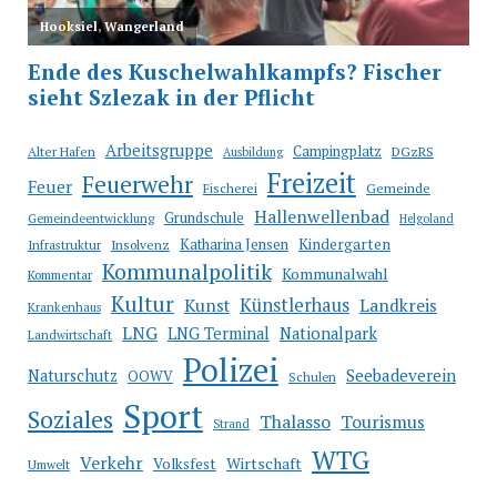
Arbeitsgruppe
Campingplatz
Alter Hafen
DGzRS
Ausbildung
Freizeit
Feuerwehr
Feuer
Fischerei
Gemeinde
Hallenwellenbad
Grundschule
Gemeindeentwicklung
Helgoland
Katharina Jensen
Kindergarten
Infrastruktur
Insolvenz
Kommunalpolitik
Kommunalwahl
Kommentar
Kultur
Künstlerhaus
Kunst
Landkreis
Krankenhaus
LNG
LNG Terminal
Nationalpark
Landwirtschaft
Polizei
Seebadeverein
Naturschutz
OOWV
Schulen
Sport
Soziales
Thalasso
Tourismus
Strand
WTG
Verkehr
Wirtschaft
Volksfest
Umwelt